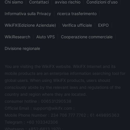
Chi siamo
|
Contattaci
|
avviso rischio
|
Condizioni d'uso
|
Informativa sulla Privacy
|
ricerca trasferimento
|
WikiFX(Edizione Aziendale)
|
Verifica ufficiale
|
EXPO
|
WikiResearch
|
Aiuto VPS
|
Cooperazione commerciale
|
Divisione regionale
You are visiting the WikiFX website. WikiFX Internet and its
mobile products are an enterprise information searching tool for
global users. When using WikiFX products, users should
consciously abide by the relevant laws and regulations of the
country and region where they are located.
consumer hotline：006531290538
Official Email：support@wikifx.com；
Mobile Phone Number：234 706 777 7762；61 449895363
Telegram：+60 103342306
Whatsapp：+852-6613 1970；