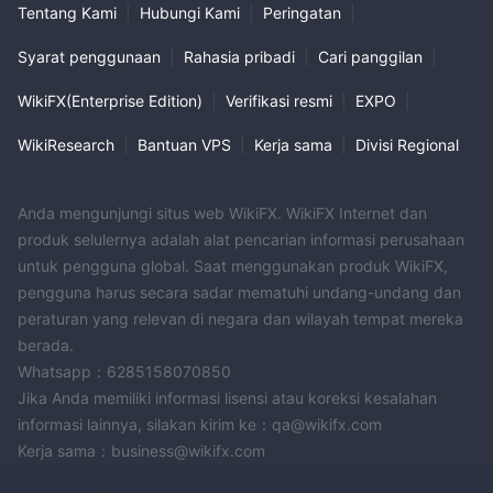
Tentang Kami
|
Hubungi Kami
|
Peringatan
|
Syarat penggunaan
|
Rahasia pribadi
|
Cari panggilan
|
WikiFX(Enterprise Edition)
|
Verifikasi resmi
|
EXPO
|
WikiResearch
|
Bantuan VPS
|
Kerja sama
|
Divisi Regional
Anda mengunjungi situs web WikiFX. WikiFX Internet dan
produk selulernya adalah alat pencarian informasi perusahaan
untuk pengguna global. Saat menggunakan produk WikiFX,
pengguna harus secara sadar mematuhi undang-undang dan
peraturan yang relevan di negara dan wilayah tempat mereka
berada.
Whatsapp：6285158070850
Jika Anda memiliki informasi lisensi atau koreksi kesalahan
informasi lainnya, silakan kirim ke：qa@wikifx.com
Kerja sama：business@wikifx.com