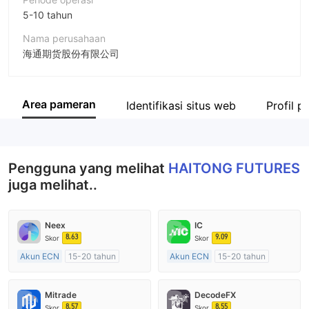
5-10 tahun
Nama perusahaan
海通期货股份有限公司
Singkatan
HAITONG FUTURES
Area pameran
Identifikasi situs web
Profil 
Karyawan perusahaan
--
Pengguna yang melihat
HAITONG FUTURES
juga melihat..
Neex
IC
8.63
9.09
Skor
Skor
Akun ECN
15-20 tahun
Akun ECN
15-20 tahun
Diatur di Australia
Diatur di Australia
Market Maker (MM)
Market Maker (MM)
Mitrade
DecodeFX
Lisensi Penuh MT4
Lisensi Penuh MT4
8.57
8.55
Skor
Skor