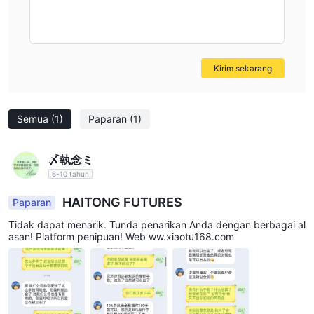
Kirim sekarang
Semua
(1)
Paparan
(1)
〆執念ミ
6-10 tahun
HAITONG FUTURES
Paparan
Tidak dapat menarik. Tunda penarikan Anda dengan berbagai al
asan! Platform penipuan! Web ww.xiaotu168.com