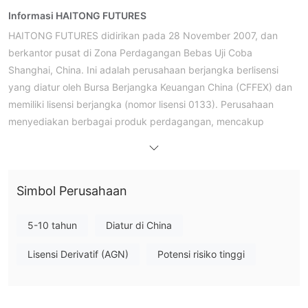
Informasi HAITONG FUTURES
HAITONG FUTURES didirikan pada 28 November 2007, dan
berkantor pusat di Zona Perdagangan Bebas Uji Coba
Shanghai, China. Ini adalah perusahaan berjangka berlisensi
yang diatur oleh Bursa Berjangka Keuangan China (CFFEX) dan
memiliki lisensi berjangka (nomor lisensi 0133). Perusahaan
menyediakan berbagai produk perdagangan, mencakup
keuangan makro, energi dan industri kimia, logam non-ferrous,
logam ferrous, produk pertanian, dan pengiriman serta bidang
lainnya, dan mendukung opsi saham, berjangka komoditas,
Simbol Perusahaan
berjangka keuangan, dan jenis akun lainnya. Bisnisnya tunduk
pada hukum dan peraturan Tiongkok, berkomitmen untuk
menjaga ketertiban pasar dan hak serta kepentingan investor,
5-10 tahun
Diatur di China
dan menyediakan akun demo, akses API, dan layanan deposit
Lisensi Derivatif (AGN)
Potensi risiko tinggi
dan penarikan dana multi-bank untuk memenuhi berbagai
kebutuhan pelanggan.
Pro & Kontra
Apakah HAITONG FUTURES Legal?