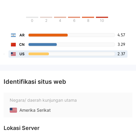
0
2
4
6
8
10
4.57
AR
3.29
CN
2.37
US
Identifikasi situs web
Negara/ daerah kunjungan utama
Amerika Serikat
Lokasi Server