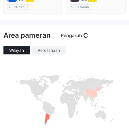
15-20 tahun
5-10 tahun
Diatur di Australia
Diatur di Australia
Market Maker (MM)
Market Maker (MM)
Penelitian mandiri
Lisensi Penuh MT4
Area pameran
C
Pengaruh
Wilayah
Perusahaan