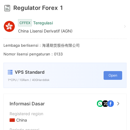
Regulator Forex
1
Teregulasi
CFFEX
China Lisensi Derivatif (AGN)
Lembaga berlisensi：海通期货股份有限公司
Nomor lisensi pengaturan：0133
VPS Standard
Open
1*CPU / 1GRam / 40GHarddisk
Informasi Dasar
Registered region
China
Periode operasi