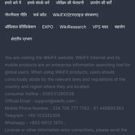
हमारे बारे में
|
हमसे संपर्क करें
|
जोखिम की चेतावनी
|
उपयोग की शर्तें
|
गोपनीयता नीति
|
सर्च कॉल
|
WikiFX(एंटरप्राइज़ संस्करण)
|
ऑफिशल वेरिफिकेशन
|
EXPO
|
WikiResearch
|
VPS मदद
|
सहयोग
|
क्षेत्रीय प्रभाग
You are visiting the WikiFX website. WikiFX Internet and its
mobile products are an enterprise information searching tool for
global users. When using WikiFX products, users should
consciously abide by the relevant laws and regulations of the
country and region where they are located.
consumer hotline：006531290538
Official Email：support@wikifx.com；
Mobile Phone Number：234 706 777 7762；61 449895363
Telegram：+60 103342306
Whatsapp：+852-6613 1970；
License or other information error corrections, please send the