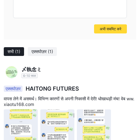
अभी सबमिट करे
सभी
(1)
एक्सपोज़र
(1)
〆執念ミ
6-10 साल
HAITONG FUTURES
एक्सपोज़र
वापस लेने में असमर्थ। विभिन्न कारणों से अपनी निकासी में देरी! धोखाधड़ी मंच! वेब ww.
xiaotu168.com