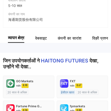
संचालन अवधि
5-10 साल
कंपनी का नाम
海通期货股份有限公司
संक्षिप्त नाम
HAITONG FUTURES
व्यापार क्षेत्र
वेबसाइट
कंपनी का सारांश
विक़ी प्रश्न 
कंपनी का कर्मचारी
--
जिन उपयोगकर्ताओं ने
HAITONG FUTURES
देखा,
उन्होंने भी देखा..
GO Markets
FXT
8.98
8.67
स्कोर
स्कोर
20 साल से अधिक
ईसीएन खाता
20 साल से अधिक
ऑस्ट्रेलिया विनियमन
ऑस्ट्रेलिया विनियमन
मार्केट मेकिंग (एमएम)
cTrader
मार्केट मेकिंग (एमएम)
Fortune Prime Global
fpmarkets
मुख्य-लेबल MT4
8.58
8.88
स्कोर
स्कोर