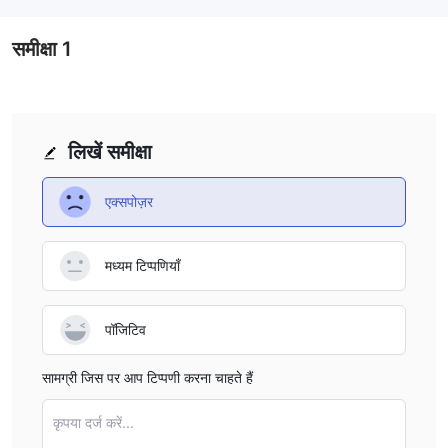
investments and avoiding surprises in trading expenses.
Overall, having transparent support channels makes me
समीक्षा
1
confident in managing my fees.
लिखें समीक्षा
एक्सपोज़र
मध्यम टिप्पणियाँ
पॉजिटिव
सामग्री जिस पर आप टिप्पणी करना चाहते हैं
कृपया दर्ज करें...