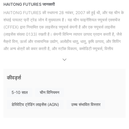
HAITONG FUTURES जानकारी
HAITONG FUTURES की स्थापना 28 नवंबर, 2007 को हुई थी, और यह चीन के
शंघाई पायलट फ्री ट्रेड जोन में मुख्यालय है। यह चीन फाइनेंशियल फ्यूचर्स एक्सचेंज
(CFFEX) द्वारा नियामित एक लाइसेंस्ड फ्यूचर्स कंपनी है और एक फ्यूचर्स लाइसेंस
(लाइसेंस संख्या 0133) रखती है। कंपनी विभिन्न व्यापार उत्पाद प्रदान करती है, जैसे
मैक्रो वित्त, ऊर्जा और रासायनिक उद्योग, अलोहीय धातु, धातु, कृषि उत्पाद, और शिपिंग
और अन्य क्षेत्रों को कवर करती है, और स्टॉक विकल्प, कमोडिटी फ्यूचर्स, वित्तीय
फ्यूचर्स, और अन्य खाता प्रकारों का समर्थन करती है। इसका व्यापार चीनी कानूनों और
विनियमों का पूरा पालन करता है, बाजार क्रम और निवेशकों के अधिकारों और हितों की
रक्षा करने के लिए प्रतिबद्ध है, और विभिन्न ग्राहकों की विविध आवश्यकताओं को पूरा
कीवर्ड्स
करने के लिए डेमो खाते, एपीआई एक्सेस, और मल्टी-बैंक फंड जमा और निकासी सेवाएं
प्रदान करता है।
5-10 साल
चीन विनियमन
फायदे और हानियां
क्या HAITONG FUTURES वैध है?
डेरिवेटिव ट्रेडिंग लाइसेंस (AGN)
उच्च संभावित विस्तार
नियामित
हैटोंग फ्यूचर्स कंपनी लिमिटेड चीन फाइनेंशियल फ्यूचर्स एक्सचेंज का एक
एंटिटी है और लाइसेंस नंबर 0133 के साथ फ्यूचर्स लाइसेंस रखती है। कंपनी के चीन के
वित्तीय बाजारों में ऑपरेशन को सख्ती से नियामित किया गया है ताकि इसके व्यावसायिक
गतिविधियाँ संबंधित कानूनों और विनियमों की आवश्यकताओं के अनुसार हों। यह नियामक