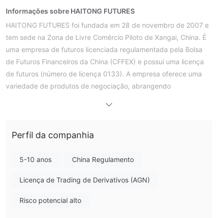
Informações sobre HAITONG FUTURES
HAITONG FUTURES foi fundada em 28 de novembro de 2007 e
tem sede na Zona de Livre Comércio Piloto de Xangai, China. É
uma empresa de futuros licenciada regulamentada pela Bolsa
de Futuros Financeiros da China (CFFEX) e possui uma licença
de futuros (número de licença 0133). A empresa oferece uma
variedade de produtos de negociação, abrangendo
macrofinanças, energia e indústria química, metais não ferrosos,
metais ferrosos, produtos agrícolas, transporte e outros
campos, e suporta opções de ações, futuros de commodities,
Perfil da companhia
futuros financeiros e outros tipos de contas. Seu negócio segue
estritamente as leis e regulamentos chineses, comprometendo-
se a manter a ordem de mercado e os direitos e interesses dos
5-10 anos
China Regulamento
investidores, e fornece contas de demonstração, acesso API e
Licença de Trading de Derivativos (AGN)
serviços de depósito e saque multi-bancos para atender às
diversas necessidades dos clientes.
Risco potencial alto
Prós e Contras
HAITONG FUTURES é Legítimo?