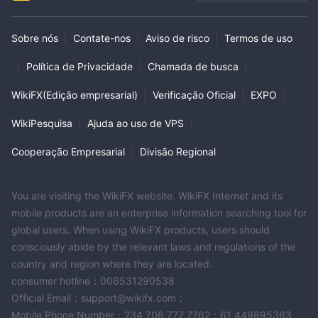
Sobre nós
|
Contate-nos
|
Aviso de risco
|
Termos de uso
|
Política de Privacidade
|
Chamada de busca
|
WikiFX(Edição empresarial)
|
Verificação Oficial
|
EXPO
|
WikiPesquisa
|
Ajuda ao uso de VPS
|
Cooperação Empresarial
|
Divisão Regional
You are visiting the WikiFX website. WikiFX Internet and its
mobile products are an enterprise information searching tool for
global users. When using WikiFX products, users should
consciously abide by the relevant laws and regulations of the
country and region where they are located.
consumer hotline：006531290538
Official Email：support@wikifx.com；
Mobile Phone Number：234 706 777 7762；61 449895363