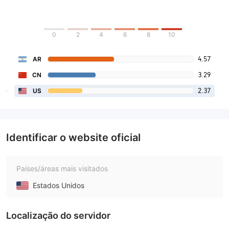
0
2
4
6
8
10
4.57
AR
3.29
CN
2.37
US
Identificar o website oficial
Países/áreas mais visitados
Estados Unidos
Localização do servidor