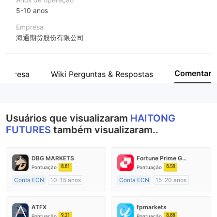
5-10 anos
Empresa
海通期货股份有限公司
Abreviação
HAITONG FUTURES
Comentar
empresa
Wiki Perguntas & Respostas
Funcionário da empresa
--
Usuários que visualizaram
HAITONG
FUTURES
também visualizaram..
DBG MARKETS
Fortune Prime Global
8.81
8.58
Pontuação
Pontuação
Conta ECN
10-15 anos
Conta ECN
15-20 anos
Austrália Regulamento
Austrália Regulamento
Market Marketing (MM)
Market Marketing (MM)
ATFX
fpmarkets
Etiqueta principal MT4
Etiqueta principal MT4
9.21
8.88
Pontuação
Pontuação