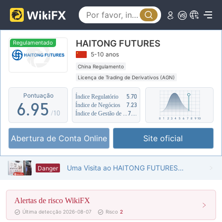
1
4
0
2
5
1
HAITONG FUTURES
3
6
2
Regulamentado
5-10 anos
4
7
3
China Regulamento
Licença de Trading de Derivativos (AGN)
5
8
4
Risco potencial alto
Pontuação
Índice Regulatório
5.70
6
.
9
5
Índice de Negócios
7.23
/10
Índice de Gestão de Risco
7.69
7
6
Abertura de Conta Online
Site oficial
8
7
9
8
Uma Visita ao HAITONG FUTURES em Hong Kong - Nenhum Escritório Encontrado
Danger
9
Alertas de risco WikiFX
Última detecção 2026-08-07
Risco
2