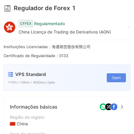
Regulador de Forex
1
Regulamentado
CFFEX
China Licença de Trading de Derivativos (AGN)
Instituições Licenciadas：海通期货股份有限公司
Certificado de Regularidade：0133
VPS Standard
Open
1*CPU / 1GRam / 40GDisco rígido
Informações básicas
Região de registo
China
Anos de operação