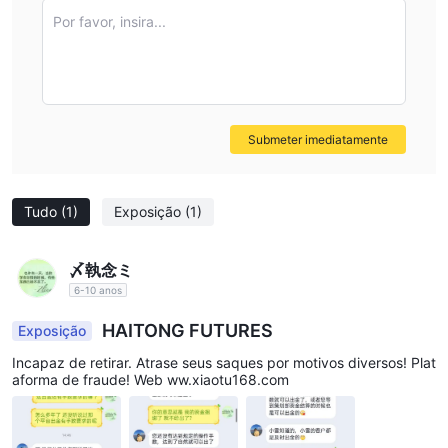
segurança e conveniência dos fundos de negociação.
Por favor, insira...
Submeter imediatamente
Tudo
(1)
Exposição
(1)
〆執念ミ
6-10 anos
HAITONG FUTURES
Exposição
Incapaz de retirar. Atrase seus saques por motivos diversos! Plat
aforma de fraude! Web ww.xiaotu168.com