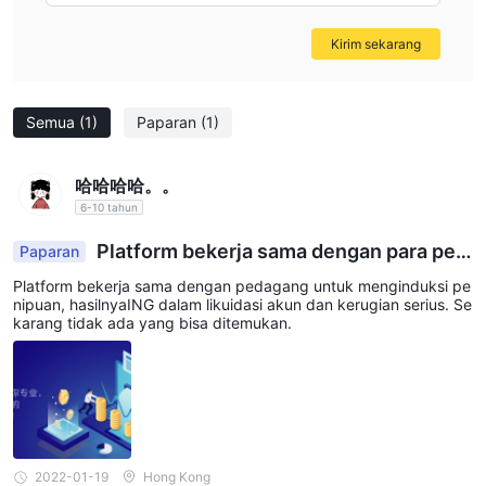
Kirim sekarang
Semua
(1)
Paparan
(1)
哈哈哈哈。。
6-10 tahun
Platform bekerja sama dengan para ped
Paparan
agang untuk mendorong penipuan
Platform bekerja sama dengan pedagang untuk menginduksi pe
nipuan, hasilnyaING dalam likuidasi akun dan kerugian serius. Se
karang tidak ada yang bisa ditemukan.
2022-01-19
Hong Kong