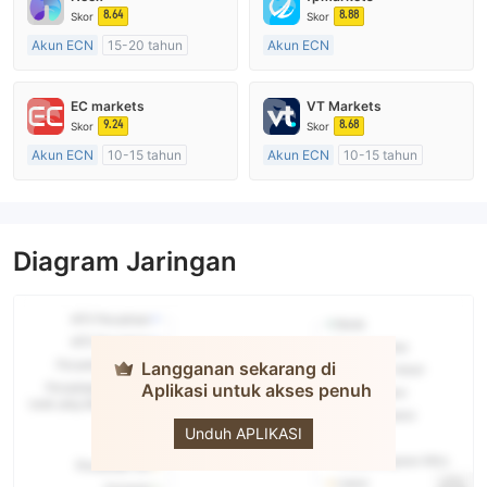
8.64
8.88
Skor
Skor
Akun ECN
15-20 tahun
Akun ECN
Diatur di Australia
Lebih dari 20 tahun
Market Maker (MM)
Diatur di Australia
EC markets
VT Markets
Lisensi Penuh MT4
Market Maker (MM)
9.24
8.68
Skor
Skor
Lisensi Penuh MT4
Akun ECN
10-15 tahun
Akun ECN
10-15 tahun
Diatur di Australia
Diatur di Australia
Market Maker (MM)
Market Maker (MM)
Lisensi Penuh MT4
Lisensi Penuh MT4
Diagram Jaringan
Langganan sekarang di
Aplikasi untuk akses penuh
ING
Unduh APLIKASI