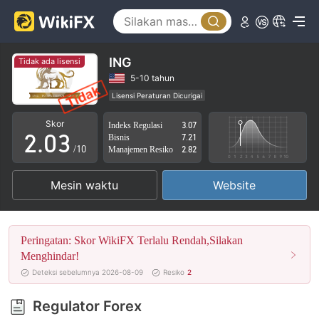
0
ING
Tidak ada lisensi
0
1
5-10 tahun
Lisensi Peraturan Dicurigai
1
2
Lingkup Bisnis Mencurigakan
Potensi risiko tinggi
Skor
Indeks Regulasi
3.07
2
.
0
3
Bisnis
7.21
/10
Manajemen Resiko
2.82
3
1
4
Mesin waktu
Website
4
2
5
5
3
6
Peringatan: Skor WikiFX Terlalu Rendah,Silakan
6
4
7
Menghindar!
Deteksi sebelumnya 2026-08-09
Resiko
2
7
5
8
Regulator Forex
8
6
9