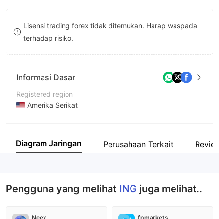
9
7
Lisensi trading forex tidak ditemukan. Harap waspada
8
terhadap risiko.
9
Informasi Dasar
Registered region
Amerika Serikat
Periode operasi
5-10 tahun
Diagram Jaringan
Perusahaan Terkait
Revie
Nama perusahaan
ING Group
Pengguna yang melihat
ING
juga melihat..
Neex
fpmarkets