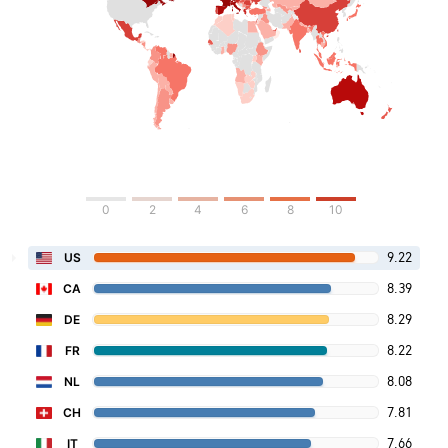
0
2
4
6
8
10
9.22
US
8.39
CA
8.29
DE
8.22
FR
8.08
NL
7.81
CH
7.66
IT