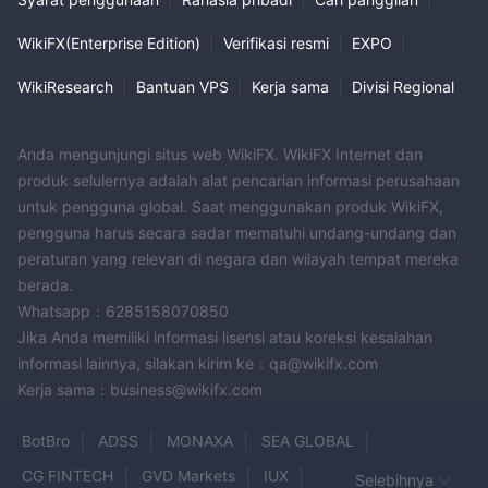
WikiFX(Enterprise Edition)
|
Verifikasi resmi
|
EXPO
|
WikiResearch
|
Bantuan VPS
|
Kerja sama
|
Divisi Regional
Anda mengunjungi situs web WikiFX. WikiFX Internet dan
produk selulernya adalah alat pencarian informasi perusahaan
untuk pengguna global. Saat menggunakan produk WikiFX,
pengguna harus secara sadar mematuhi undang-undang dan
peraturan yang relevan di negara dan wilayah tempat mereka
berada.
Whatsapp：6285158070850
Jika Anda memiliki informasi lisensi atau koreksi kesalahan
informasi lainnya, silakan kirim ke：qa@wikifx.com
Kerja sama：business@wikifx.com
BotBro
ADSS
MONAXA
SEA GLOBAL
CG FINTECH
GVD Markets
IUX
Selebihnya