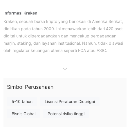
Informasi Kraken
Kraken, sebuah bursa kripto yang berlokasi di Amerika Serikat,
didirikan pada tahun 2000. Ini menawarkan lebih dari 420 aset
digital untuk diperdagangkan dan mencakup perdagangan
marjin, staking, dan layanan institusional. Namun, tidak diawasi
oleh regulator keuangan utama seperti FCA atau ASIC.
Pro dan Kontra
Apakah Kraken Legal?
Di yurisdiksi pendaftarannya, Amerika Serikat, Kraken tidak
diatur secara resmi sebagai pialang sekuritas atau forex dan
tidak memiliki lisensi dari otoritas keuangan terkemuka seperti
Simbol Perusahaan
FCA (Inggris), ASIC (Australia), CySEC (Siprus), atau MAS
(Singapura).
5-10 tahun
Lisensi Peraturan Dicurigai
Catatan WHOIS menunjukkan domain kraken.com didaftarkan
Bisnis Global
Potensi risiko tinggi
pada 3 April 2000 dan terakhir dimodifikasi pada 20 Maret
2022. Dengan status "client transfer prohibited," sekarang
beroperasi dan terlindungi, yang berarti aman terhadap