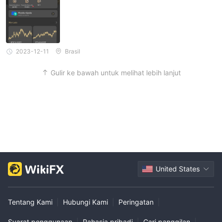
2023-12-11
Brasil
Gulir ke bawah untuk melihat lebih lanjut
United States
Tentang Kami
|
Hubungi Kami
|
Peringatan
|
Syarat penggunaan
|
Rahasia pribadi
|
Cari panggilan
|