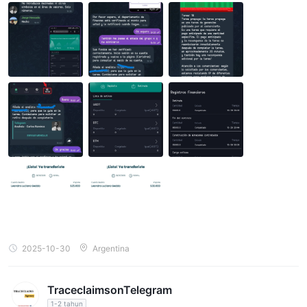
adi membutuhkan investasi minimal. Dengan kata lain, Anda aka
n melakukan tugas seperti berlangganan saluran, dan dalam tug
as lain, Anda harus berinvestasi untuk bisa menarik dana. penda
patan dari tugas ditambah investasi yang Anda lakukan dan keu
ntungannya. Situasinya semakin mencurigakan... Kemudian And
a akan pindah ke grup lain yang hanya untuk berinvestasi karen
a, menurut mereka, Anda telah beralih dari pemula menjadi VIP.
Di grup itu, ada jumlah investasi minimum dan maksimum, dan A
nda bisa memilih apa yang Anda inginkan. Nah, berinvestasi dal
am satu tugas saja tidak cukup untuk menarik; Anda harus terus
berinvestasi untuk mengakses uang yang sudah Anda hasilkan...
dan seterusnya. Berturut-turut sampai. Tiba saatnya ketika itu te
rlalu banyak dan mereka memberi Anda alasan untuk menarik...
Awalnya, mereka memberi Anda minimum, kemudian mereka mul
ai menjerat Anda untuk berinvestasi lebih dan lebih... Saya berha
rap bisa memulihkan apa yang hilang.
2025-10-30
Argentina
TraceclaimsonTelegram
1-2 tahun