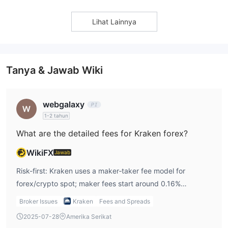
Lihat Lainnya
Tanya & Jawab Wiki
webgalaxy
1-2 tahun
What are the detailed fees for Kraken forex?
WikiFX
Jawab
Risk-first: Kraken uses a maker‑taker fee model for
forex/crypto spot; maker fees start around 0.16%
(stablecoin/forex ~0.20%) and taker fees from 0.26%
Broker Issues
Kraken
Fees and Spreads
(stablecoin/forex ~0.20%), reducing to zero depending on
2025-07-28
Amerika Serikat
monthly volume; Instant Buy/Convert services carry fixed