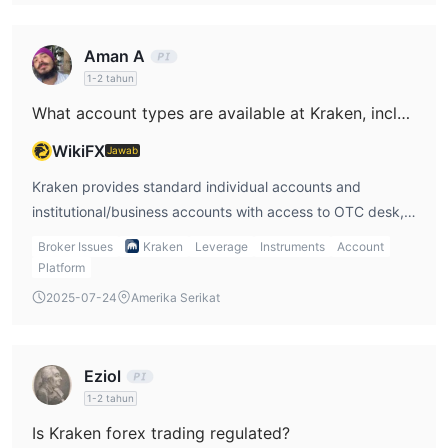
fees (~0.9% for stablecoins, ~1.5% for cryptos), plus
spreads which vary by volatility and order type
Aman A
1-2 tahun
What account types are available at Kraken, including business accounts?
WikiFX
Jawab
Kraken provides standard individual accounts and
institutional/business accounts with access to OTC desk,
custody services, Kraken Prime, futures and margin
Broker Issues
Kraken
Leverage
Instruments
Account
trading. Business/institutional clients benefit from features
Platform
like higher volume limits, API access, and tailored
2025-07-24
Amerika Serikat
onboarding pathways
Eziol
1-2 tahun
Is Kraken forex trading regulated?