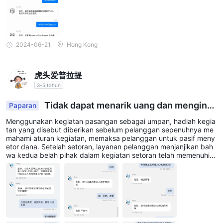
2024-06-21
Hong Kong
虎头爱普拉提
3-5 tahun
Tidak dapat menarik uang dan mengind
Paparan
uksi penipuan.
Menggunakan kegiatan pasangan sebagai umpan, hadiah kegia
tan yang disebut diberikan sebelum pelanggan sepenuhnya me
mahami aturan kegiatan, memaksa pelanggan untuk pasif meny
etor dana. Setelah setoran, layanan pelanggan menjanjikan bah
wa kedua belah pihak dalam kegiatan setoran telah memenuhi p
ersyaratan, dan jumlah transaksi dapat ditarik ketika jumlah tran
saksi mencapai 50%. Setelah teman saya dan saya memenuhi s
emua persyaratan, kami tidak dapat menarik uang karena saya
adalah pengguna baru dan perlu melakukan sertifikasi lanjutan.
Sesuai dengan persyaratan regulasi Anti-Pencucian Uang, setia
p orang harus membayar tambahan $30.000 sebelum menarik u
ang.