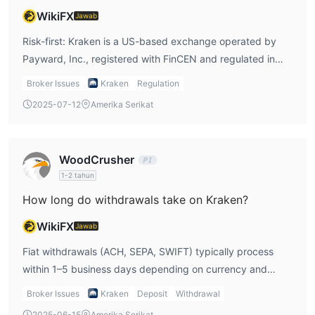
WikiFX
Jawab
Risk-first: Kraken is a US-based exchange operated by
Payward, Inc., registered with FinCEN and regulated in
jurisdictions such as the US, UK (FCA), Canada (FINTRAC)
Broker Issues
Kraken
Regulation
and Australia (AUSTRAC); crypto trading activities comply
2025-07-12
Amerika Serikat
with regulatory oversight, though U.S. regulatory actions
have occurred, including SEC and CFTC enforcement
settled in recent years
WoodCrusher
1-2 tahun
How long do withdrawals take on Kraken?
WikiFX
Jawab
Fiat withdrawals (ACH, SEPA, SWIFT) typically process
within 1–5 business days depending on currency and
method; crypto withdrawals may take variable blockchain
Broker Issues
Kraken
Deposit
Withdrawal
confirmation times. Instant purchases (e.g. via card) may
2025-06-15
Amerika Serikat