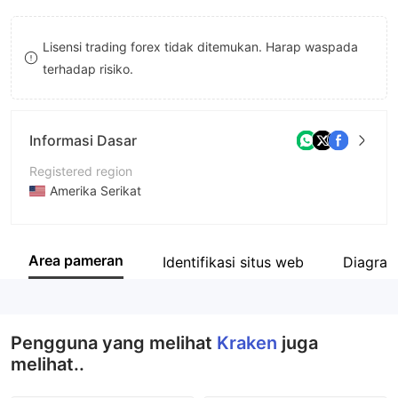
8
Lisensi trading forex tidak ditemukan. Harap waspada
9
terhadap risiko.
Informasi Dasar
Registered region
Amerika Serikat
Periode operasi
5-10 tahun
Area pameran
Identifikasi situs web
Diagram
Nama perusahaan
Payward, Inc
Pengguna yang melihat
Kraken
juga
melihat..