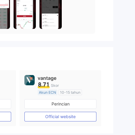
vantage
8.71
Skor
Akun ECN
10-15 tahun
Diatur di Australia
Perincian
Market Maker (MM)
Lisensi Penuh MT4
Official website