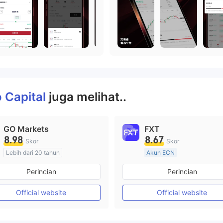
 Capital
juga melihat..
GO Markets
FXT
8.98
8.67
Skor
Skor
Lebih dari 20 tahun
Akun ECN
Diatur di Australia
Lebih dari 20 tahun
Perincian
Perincian
Market Maker (MM)
cTrader
Diatur di Australia
Market Maker (MM)
Official website
Official website
Lisensi Penuh MT4