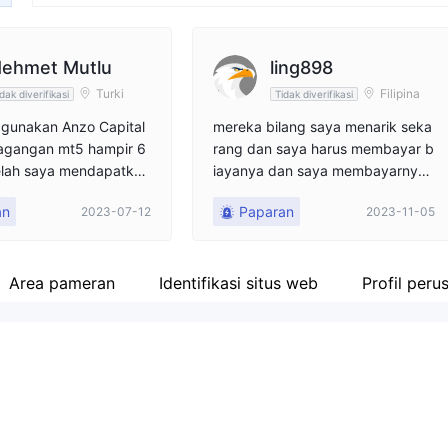
ehmet Mutlu
ling898
Turki
Filipina
dak diverifikasi
Tidak diverifikasi
gunakan Anzo Capital
mereka bilang saya menarik seka
agangan mt5 hampir 6
rang dan saya harus membayar b
telah saya mendapatkan
iayanya dan saya membayarnya
a mengirim permintaan
dan membayarnya tetapi mereka
an
Paparan
2023-07-12
2023-11-05
untuk jumlah kecil yan
tidak pernah memberikan pemba
roleh dan mereka menol
yaran saya
n seminggu kemudian
mblokir saya menggun
Area pameran
Identifikasi situs web
Profil peru
l klien mereka. mereka