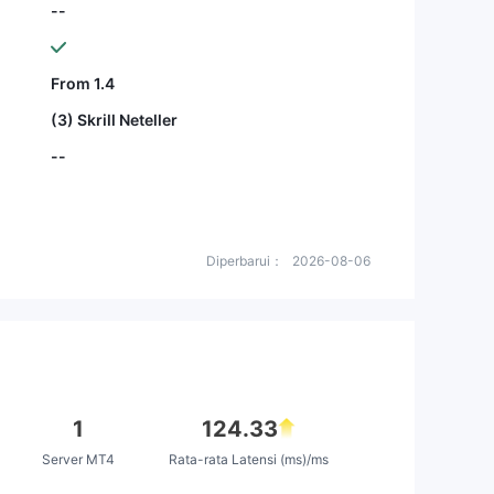
--
From 1.4
(3) Skrill Neteller
--
Diperbarui：
2026-08-06
1
124.33
Server MT4
Rata-rata Latensi (ms)/ms