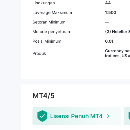
Lingkungan
AA
Laverage Maksimum
1:500
Setoran Minimum
--
Metode penyetoran
(3) Neteller S
Posisi Minimum
0.01
Currency pai
Produk
indices, US 
MT4/5
Lisensi Penuh MT4