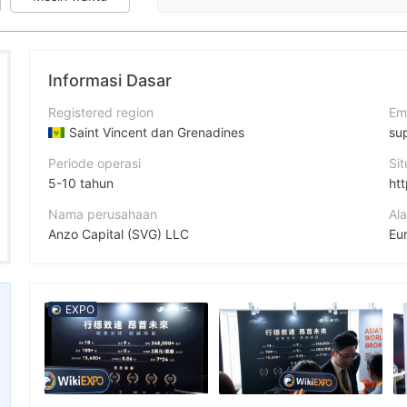
Informasi Dasar
Registered region
Em
Saint Vincent dan Grenadines
su
Periode operasi
Si
5-10 tahun
htt
Nama perusahaan
Al
Anzo Capital (SVG) LLC
Singkatan
Fa
Anzo Capital
ht
EXPO
Karyawan perusahaan
In
--
ht