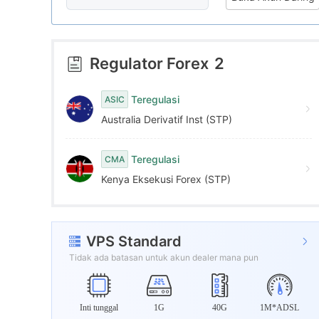
7
3
2
8
4
3
Regulator Forex
2
9
5
4
Teregulasi
ASIC
Australia Derivatif Inst (STP)
6
5
Teregulasi
CMA
7
6
Kenya Eksekusi Forex (STP)
8
7
VPS Standard
9
8
Tidak ada batasan untuk akun dealer mana pun
9
Inti tunggal
1G
40G
1M*ADSL