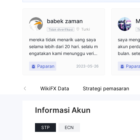
babek zaman
M
Turki
Tidak diverifikasi
Ti
mereka tidak menarik uang saya
saya meng
selama lebih dari 20 hari. selalu m
akun perd
engatakan kami menunggu verifi
bulan. se
kasi, harap berhati-hati saat berd
uang, say
Paparan
Papar
2023-05-26
agang
penarikan 
g saya pe
aknya. da
mereka me
Lingkungan
WikiFX Data
Strategi pemasaran
akan porta
penipu.
Informasi Akun
STP
ECN