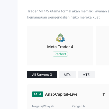
Trader MT4/5 utama formal akan memiliki layanan s
kemampuan pengendalian risiko mereka kuat
Meta Trader 4
Perfect
All Servers 3
MT4
MT5
AnzoCapital-Live
MT4
11
Negara/Wilayah
Pengaruh