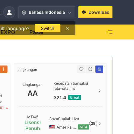
Bahasa Indonesia
Download
ult language?
Switch
EXPO
Pasar
Lingkungan
Lingkungan
Kecepatan transaksi
Lingkungan
AAA
rata-rata (ms)
AA
mt
321.4
Great
ko
AA
.01
MT4/5
AnzoCapital-Live
Lisensi
25
A
Amerika Serikat
MT4
Penuh