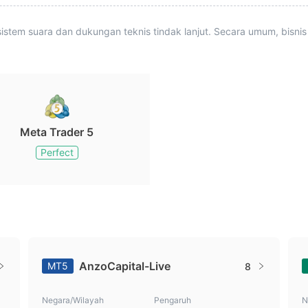
istem suara dan dukungan teknis tindak lanjut. Secara umum, bisnis
Meta Trader 5
Perfect
AnzoCapital-Live
MT5
8
Negara/Wilayah
Pengaruh
N