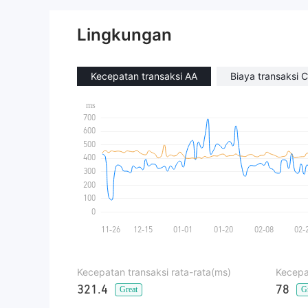
Lingkungan
Kecepatan transaksi AA
Biaya transaksi C
Kecepatan transaksi rata-rata(ms)
Kecepa
321.4
78
Great
G