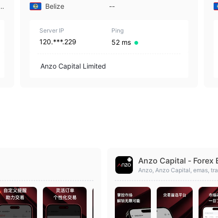
|
Belize
--
Server IP
Ping
120.***.229
52 ms
Anzo Capital Limited
Anzo Capital - Forex 
Anzo, Anzo Capital, emas, tra
s, instrumen keuangan