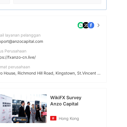
ail layanan pelanggan
pport@anzocapital.com
tus Perusahaan
ps://fxanzo-cn.live/
amat perusahaan
Euro House, Richmond Hill Road, Kingstown, St.Vincent and the Grenadines, P.O. Box 2897.
cebook
tps://www.facebook.com/Anzocapitalworldwide
EXPO
WikiFX Survey
stagram
Anzo Capital
tps://www.instagram.com/anzocapitalglobal
Hong Kong