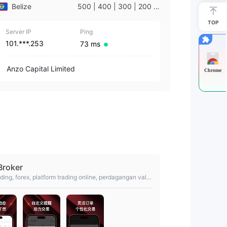
Belize
500 | 400 | 300 | 200 |
100
TOP
Server IP
Ping
101.***.253
73 ms
Anzo Capital Limited
Chrome
Broker
ding, forex, platform trading online, perdagangan vala