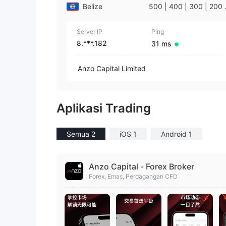
Belize
500 | 400 | 300 | 200 
100
Server IP
Ping
8.***.182
31 ms
Anzo Capital Limited
Aplikasi Trading
Semua 2
iOS 1
Android 1
Anzo Capital - Forex Broker
Forex, Emas, Perdagangan CFD