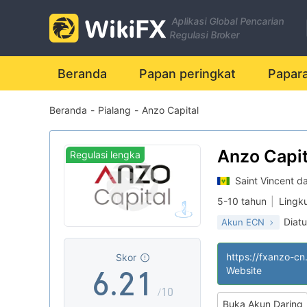
Aplikasi Global Pencarian
0
Regulasi Broker
1
Beranda
Papan peringkat
Papar
Beranda
-
Pialang
-
Anzo Capital
2
3
Anzo Capit
Regulasi lengka
Saint Vincent d
4
0
5-10 tahun
|
Lingk
Diatu
Akun ECN
5
1
0
Derivatif Inst (STP
|
Lisensi Penuh MT
|
https://fxanzo-cn.
Skor
6
.
2
1
Website
/10
Buka Akun Daring