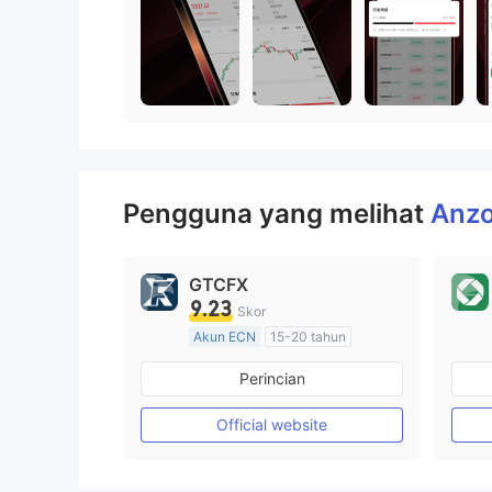
Pengguna yang melihat
Anzo
GTCFX
9.23
Skor
Akun ECN
15-20 tahun
Diatur di Kerajaan Inggris
Perincian
Market Maker (MM)
Lisensi Penuh MT4
Official website