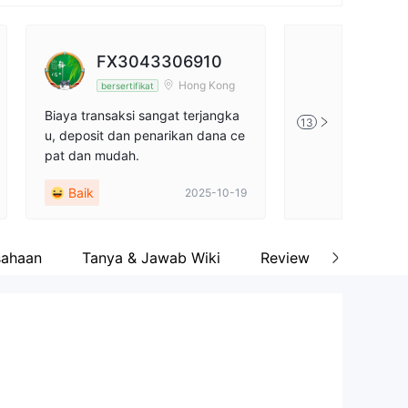
FX3043306910
AnzoQ
Hong Kong
bersertifikat
bersertifik
66
Biaya transaksi sangat terjangka
Sudah hampir emp
13
u, deposit dan penarikan dana ce
nsaksi di platform
pat dan mudah.
penarikan dana se
k pernah mengal
Baik
Baik
2025-10-19
sahaan
Tanya & Jawab Wiki
Review