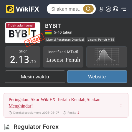
0
BYBIT
Tidak ada lisensi
0
1
5-10 tahun
Lisensi Peraturan Dicurigai
Lisensi Penuh MT5
1
0
2
Bisnis Global
Potensi risiko tinggi
Skor
Identifikasi MT4/5
2
.
1
3
Lisensi Penuh
/10
3
2
4
Mesin waktu
Website
4
3
5
5
4
6
Peringatan: Skor WikiFX Terlalu Rendah,Silakan
6
5
7
Menghindar!
Deteksi sebelumnya 2026-08-07
Resiko
2
7
6
8
Regulator Forex
8
7
9