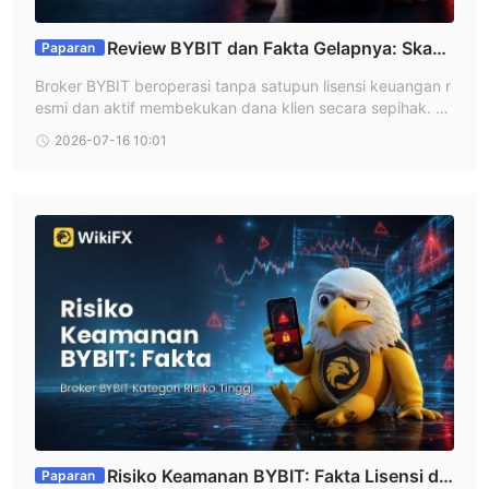
Review BYBIT dan Fakta Gelapnya: Skand
Paparan
al Broker Penipu Tanpa Regulasi
Broker BYBIT beroperasi tanpa satupun lisensi keuangan r
esmi dan aktif membekukan dana klien secara sepihak. D
ata menunjukkan kebusukan sistematis berupa perampas
2026-07-16 10:01
an keuntungan dan status keamanan dana yang hancur b
erantakan.
Risiko Keamanan BYBIT: Fakta Lisensi da
Paparan