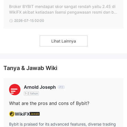
n Tingkat Keluhan Penarikan
Broker BYBIT mendapat skor sangat rendah yaitu 2.45 di
WikiFX akibat ketiadaan lisensi pengawasan resmi dan ba
nyaknya laporan pengaduan penahanan dana nasabah se
2026-07-15 02:00
cara sepihak. Bukti komplain dan celah kejelasan otoritas t
ersebut menjadikannya entitas yang berisiko tinggi bagi st
abilitas modal trader.
Lihat Lainnya
Tanya & Jawab Wiki
Arnold Joseph
1-2 tahun
What are the pros and cons of Bybit?
WikiFX
Jawab
Bybit is praised for its advanced features, diverse trading