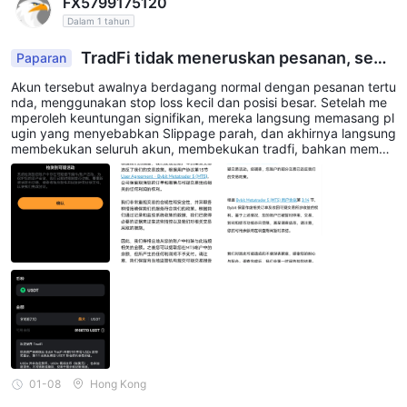
FX5799175120
Dalam 1 tahun
TradFi tidak meneruskan pesanan, sem
Paparan
ua trader hanya bisa rugi di sini dan tidak bisa me
Akun tersebut awalnya berdagang normal dengan pesanan tertu
ndapat untung. Perilaku mereka terlalu memaluk
nda, menggunakan stop loss kecil dan posisi besar. Setelah me
an. Platform sampah ini pantas di-hack sebesar
mperoleh keuntungan signifikan, mereka langsung memasang pl
ugin yang menyebabkan Slippage parah, dan akhirnya langsung
$1,5 miliar.
membekukan seluruh akun, membekukan tradfi, bahkan membe
kukan uang di Dompet. Saya bahkan tidak bisa menggunakan d
ana asli saya sendiri. Siapa pun yang terus menggunakan platfor
m sampah dan sama sekali tidak dapat dipercaya seperti ini ada
lah orang bodoh.
01-08
Hong Kong