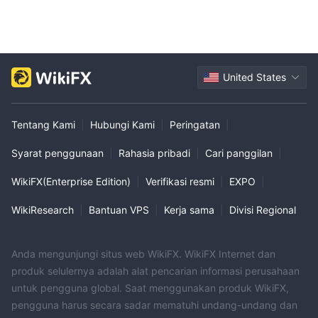
United States
Tentang Kami
|
Hubungi Kami
|
Peringatan
|
Syarat penggunaan
|
Rahasia pribadi
|
Cari panggilan
|
WikiFX(Enterprise Edition)
|
Verifikasi resmi
|
EXPO
|
WikiResearch
|
Bantuan VPS
|
Kerja sama
|
Divisi Regional
Anda mengunjungi situs web WikiFX. WikiFX Internet dan
produk selulernya adalah alat pencarian informasi perusahaan
untuk pengguna global. Saat menggunakan produk WikiFX,
pengguna harus secara sadar mematuhi undang-undang dan