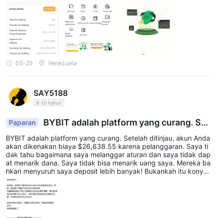
05-25
Venezuela
SAY5188
6-10 tahun
BYBIT adalah platform yang curang. Set
Paparan
elah ditinjau, akun Anda akan dikenakan biaya $2
BYBIT adalah platform yang curang. Setelah ditinjau, akun Anda
6,638.55 karena pelanggaran. Saya tidak tahu ba
akan dikenakan biaya $26,638.55 karena pelanggaran. Saya ti
gaimana saya melanggar aturan dan saya tidak d
dak tahu bagaimana saya melanggar aturan dan saya tidak dap
at menarik dana. Saya tidak bisa menarik uang saya. Mereka ba
apat menarik dana.
hkan menyuruh saya deposit lebih banyak! Bukankah itu konyo
l?!