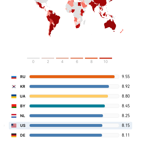
0
2
4
6
8
10
9.55
RU
8.92
KR
8.80
UA
8.45
BY
8.25
NL
8.15
US
8.11
DE