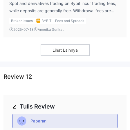
Spot and derivatives trading on Bybit incur trading fees,
while deposits are generally free. Withdrawal fees are
based on network costs and vary depending on the
Broker Issues
BYBIT
Fees and Spreads
cryptocurrency. Bybit does not charge an inactivity fee,
2025-07-13
Amerika Serikat
which benefits long-term holders.
Lihat Lainnya
Review
12
Tulis Review
Paparan