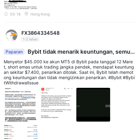
05-18
Hong Kong
FX3864334548
1-2 tahun
Bybit tidak menarik keuntungan, semua
Paparan
orang harap waspada terhadap risikonya
Menyetor $45.000 ke akun MT5 di Bybit pada tanggal 12 Mare
t, short emas untuk trading jangka pendek, mendapat keuntung
an sekitar $7.400, penarikan ditolak. Saat ini, Bybit telah memot
ong keuntungan dan tidak mengizinkan penarikan. #Bybit #Bybi
tWithdrawalIssue