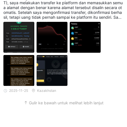
T), saya melakukan transfer ke platform dan memasukkan semu
a alamat dengan benar karena alamat tersebut disalin secara ot
omatis. Setelah saya mengonfirmasi transfer, dikonfirmasi berha
sil, tetapi uang tidak pernah sampai ke platform itu sendiri. Saya
mulai menulis ke dukungan pelanggan, dan awalnya mereka me
ngatakan bahwa uang itu palsu, kemudian mereka membantah
pernyataan ini dan mengatakan bahwa ada masalah dengan ID,
meskipun sebenarnya tidak ada masalah. Setelah itu, mereka be
rhenti merespons, dan saya tidak pernah menerima uang saya.
Bybit adalah penipu.
2025-11-25
Kazakhstan
Gulir ke bawah untuk melihat lebih lanjut