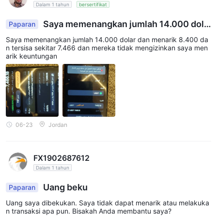
Dalam 1 tahun
bersertifikat
Saya memenangkan jumlah 14.000 dola
Paparan
r dan menarik 8.400 dan tersisa sekitar 7.466 da
Saya memenangkan jumlah 14.000 dolar dan menarik 8.400 da
n mereka tidak mengizinkan saya menarik keunt
n tersisa sekitar 7.466 dan mereka tidak mengizinkan saya men
ungan
arik keuntungan
06-23
Jordan
FX1902687612
Dalam 1 tahun
Uang beku
Paparan
Uang saya dibekukan. Saya tidak dapat menarik atau melakuka
n transaksi apa pun. Bisakah Anda membantu saya?