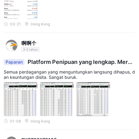
03-21
Hong Kong
啊啊个
3-5 tahun
Platform Penipuan yang lengkap. Merek
Paparan
a mengklaim keuntungan berasal dari operasi ile
Semua perdagangan yang menguntungkan langsung dihapus, d
gal.
an keuntungan disita. Sangat buruk.
01-08
Hong Kong