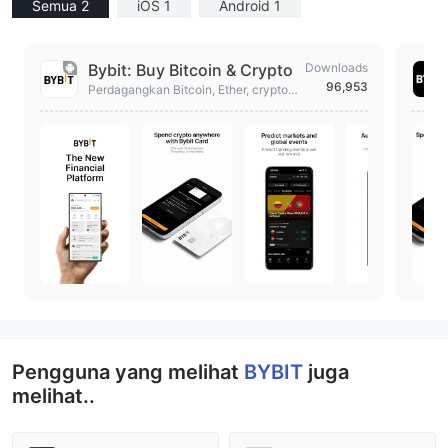
Semua 2
iOS 1
Android 1
Bybit: Buy Bitcoin & Crypto
Downloads
96,953
Perdagangkan Bitcoin, Ether, crypto d
engan aman di Bybit Bursa & marketp
lace
Pengguna yang melihat
BYBIT
juga
melihat..