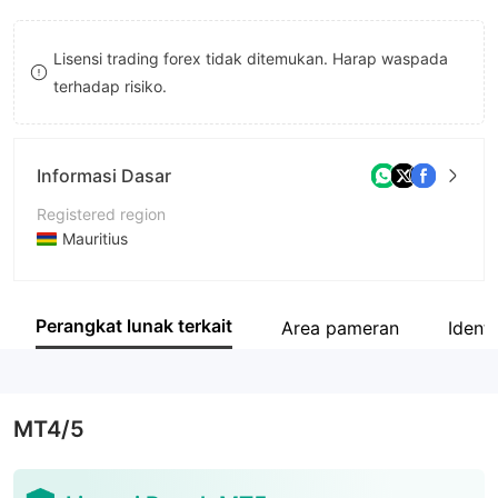
9
8
Lisensi trading forex tidak ditemukan. Harap waspada
9
terhadap risiko.
Informasi Dasar
Registered region
Mauritius
Periode operasi
5-10 tahun
Perangkat lunak terkait
Area pameran
Identi
Nama perusahaan
Infra Capital Limited
MT4/5