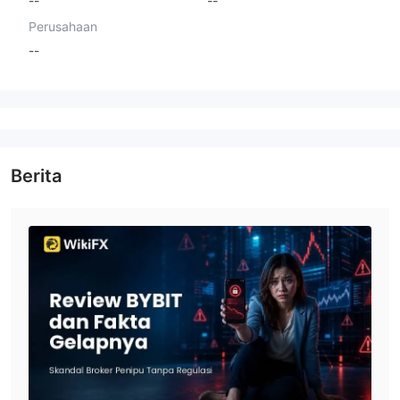
--
--
Perusahaan
--
Berita