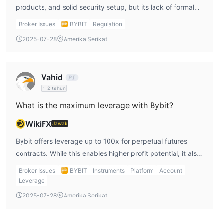
products, and solid security setup, but its lack of formal
regulation and potential legal uncertainties are significant
Broker Issues
BYBIT
Regulation
concerns users should weigh before committing funds.
2025-07-28
Amerika Serikat
Vahid
1-2 tahun
What is the maximum leverage with Bybit?
WikiFX
Jawab
Bybit offers leverage up to 100x for perpetual futures
contracts. While this enables higher profit potential, it also
increases the risk of rapid losses, making proper risk
Broker Issues
BYBIT
Instruments
Platform
Account
management essential.
Leverage
2025-07-28
Amerika Serikat