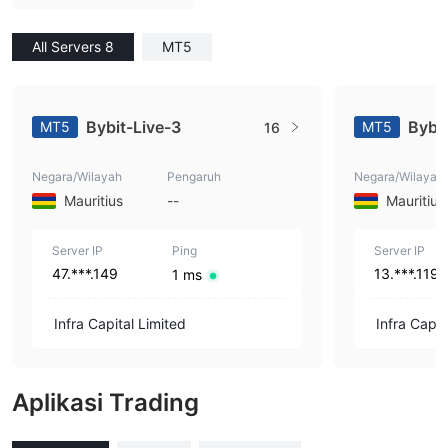
All Servers 8
MT5
Bybit-Live-3
Bybit
MT5
MT5
16
Negara/Wilayah
Pengaruh
Negara/Wilayah
Mauritius
--
Mauritius
Server IP
Ping
Server IP
47.***.149
13.***.119
1 ms
Infra Capital Limited
Infra Capit
Aplikasi Trading