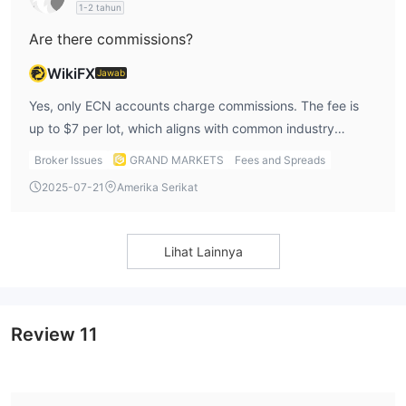
1-2 tahun
Are there commissions?
WikiFX
Jawab
Yes, only ECN accounts charge commissions. The fee is
up to $7 per lot, which aligns with common industry
standards for ECN environments. Both Standard and Cent
Broker Issues
GRAND MARKETS
Fees and Spreads
accounts are zero-commission accounts, making them
2025-07-21
Amerika Serikat
suitable for budget-conscious or beginner traders.
Lihat Lainnya
Review
11