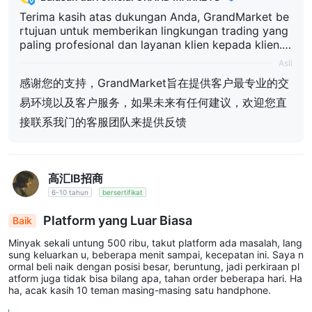
Terima kasih atas dukungan Anda, GrandMarket be
rtujuan untuk memberikan lingkungan trading yang
paling profesional dan layanan klien kepada klien. J
ika ada saran di masa mendatang, Anda dapat lang
Asli
sung menghubungi tim layanan klien kami untuk me
感谢您的支持，GrandMarket旨在提供客户最专业的交
mberikan feedback
易环境以及客户服务，如果未来有任何建议，欢迎您直
接联系我门的客服团队来提供反馈
高汇IB招商
6-10 tahun
bersertifikat
Platform yang Luar Biasa
Baik
Minyak sekali untung 500 ribu, takut platform ada masalah, lang
sung keluarkan u, beberapa menit sampai, kecepatan ini. Saya n
ormal beli naik dengan posisi besar, beruntung, jadi perkiraan pl
atform juga tidak bisa bilang apa, tahan order beberapa hari. Ha
ha, acak kasih 10 teman masing-masing satu handphone.