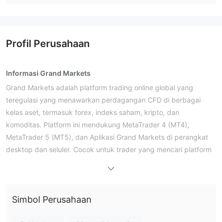
Profil Perusahaan
Informasi Grand Markets
Grand Markets adalah platform trading online global yang
teregulasi yang menawarkan perdagangan CFD di berbagai
kelas aset, termasuk forex, indeks saham, kripto, dan
komoditas. Platform ini mendukung MetaTrader 4 (MT4),
MetaTrader 5 (MT5), dan Aplikasi Grand Markets di perangkat
desktop dan seluler. Cocok untuk trader yang mencari platform
trading berbiaya rendah dan serbaguna, terutama untuk
trading forex frekuensi tinggi dan pemula yang baru memulai.
Kelebihan dan Kekurangan
Simbol Perusahaan
Apakah Grand Markets Legal?
Broker ini diatur oleh Australian Securities and Investments