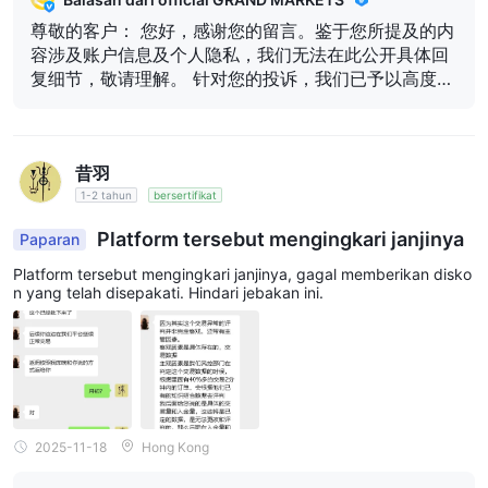
尊敬的客户： 您好，感谢您的留言。鉴于您所提及的内
容涉及账户信息及个人隐私，我们无法在此公开具体回
复细节，敬请理解。 针对您的投诉，我们已予以高度重
视并进行了全面、审慎的核查与评估，现已形成最终处
理结论。相关结论已通过我们的官方邮箱发送至您，同
时也已通过外汇天眼平台向您同步传达。 如您对该结论
昔羽
仍有疑问，欢迎您进一步提供相关支持性说明或补充证
据，并发送至我们的官方客服邮箱：support@grandm
1-2 tahun
bersertifikat
arkets.com，我们将持续关注并乐于为您作进一步核查
Platform tersebut mengingkari janjinya
Paparan
与沟通。 感谢您的理解与支持。 此致 GrandMarkets
Platform tersebut mengingkari janjinya, gagal memberikan disko
n yang telah disepakati. Hindari jebakan ini.
2025-11-18
Hong Kong