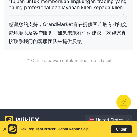
rtujuan untuk memberikan lingkungan trading yang
paling profesional dan layanan klien kepada klien. J
ika ada saran di masa mendatang, Anda dapat lang
Asli
sung menghubungi tim layanan klien kami untuk me
感谢您的支持，GrandMarket旨在提供客户最专业的交
mberikan umpan balik
易环境以及客户服务，如果未来有任何建议，欢迎您直
接联系我门的客服团队来提供反馈
Gulir ke bawah untuk melihat lebih lanjut
United States
Cek Regulasi Broker Global Kapan Saja
Unduh