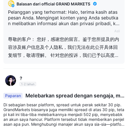
Balasan dari official GRAND MARKETS
Pelanggan yang terhormat: Halo, terima kasih atas
pesan Anda. Mengingat konten yang Anda sebutka
n melibatkan informasi akun dan privasi pribadi, ka
mi tidak dapat memberikan detail tanggapan spesif
Asli
ik di sini secara terbuka, harap dimaklumi. Mengena
尊敬的客户： 您好，感谢您的留言。鉴于您所提及的内
i keluhan Anda, kami telah memberikan perhatian ti
nggi dan melakukan pemeriksaan serta evaluasi ya
容涉及账户信息及个人隐私，我们无法在此公开具体回
ng komprehensif dan hati-hati, dan kini telah memb
复细节，敬请理解。 针对您的投诉，我们已予以高度重
entuk kesimpulan penanganan akhir. Kesimpulan ter
视并进行了全面、审慎的核查与评估，现已形成最终处
kait telah dikirimkan kepada Anda melalui email res
mi kami, dan juga telah disampaikan secara bersam
理结论。相关结论已通过我们的官方邮箱发送至您，同
aan kepada Anda melalui platform Forex Tianyan. J
?
时也已通过外汇天眼平台向您同步传达。 如您对该结论
ika Anda masih memiliki pertanyaan mengenai kesi
1-2 tahun
mpulan ini, kami menyambut Anda untuk memberik
仍有疑问，欢迎您进一步提供相关支持性说明或补充证
an penjelasan pendukung terkait atau bukti tambah
据，并发送至我们的官方客服邮箱：support@grandm
Melebarkan spread dengan sengaja, me
Paparan
an lebih lanjut, dan kirimkan ke email layanan pelan
nyebabkan margin call.
arkets.com，我们将持续关注并乐于为您作进一步核查
ggan resmi kami: support@grandmarkets.com, kam
Di sebagian besar platform, spread untuk perak sekitar 30 pip.
i akan terus memperhatikan dan dengan senang hat
GrandMarkets biasanya juga memiliki spread di atas 30 pip, teta
与沟通。 感谢您的理解与支持。 此致 GrandMarkets
pi kali ini tiba-tiba melebarkannya menjadi 502 pip, menyebabk
i melakukan pemeriksaan dan komunikasi lebih lanj
an akun saya hancur. Platform tersebut tidak memberikan penjel
ut untuk Anda. Terima kasih atas pengertian dan du
asan apa pun. Menghubungi manajer akun saya sia-sia—platfor
kungan Anda. Hormat kami, GrandMarkets