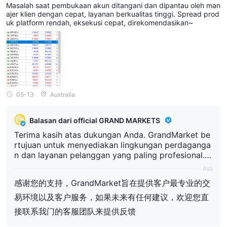
kan~
Masalah saat pembukaan akun ditangani dan dipantau oleh man
ajer klien dengan cepat, layanan berkualitas tinggi. Spread prod
uk platform rendah, eksekusi cepat, direkomendasikan~
05-13
Australia
Balasan dari official GRAND MARKETS
Terima kasih atas dukungan Anda. GrandMarket be
rtujuan untuk menyediakan lingkungan perdaganga
n dan layanan pelanggan yang paling profesional. J
ika ada saran di masa mendatang, silakan langsung
Asli
menghubungi tim layanan pelanggan kami untuk m
感谢您的支持，GrandMarket旨在提供客户最专业的交
emberikan umpan balik
易环境以及客户服务，如果未来有任何建议，欢迎您直
接联系我门的客服团队来提供反馈