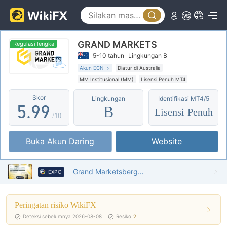
0
4
4
1
5
5
GRAND MARKETS
2
6
6
Regulasi lengka
5-10 tahun
Lingkungan B
3
7
7
Akun ECN
Diatur di Australia
MM Institusional (MM)
Lisensi Penuh MT4
4
8
8
Broker Regional
Potensial risiko sedang
Skor
Lingkungan
Identifikasi MT4/5
5
.
9
9
B
Lisensi Penuh
/10
6
Buka Akun Daring
Website
7
8
Grand Marketsbergabung dengan pameran keuangan wiki hong kong 2025
EXPO
9
Peringatan risiko WikiFX
Deteksi sebelumnya 2026-08-08
Resiko
2