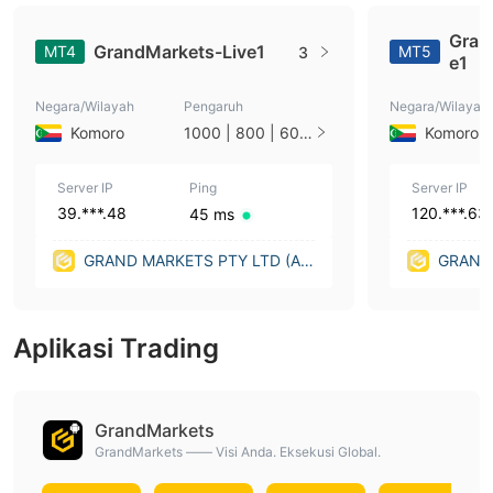
Gran
GrandMarkets-Live1
MT4
MT5
3
e1
Negara/Wilayah
Pengaruh
Negara/Wilayah
Komoro
1000 | 800 | 600
Komoro
| 500 | 400 | 200
| 100 | 50 | 20 | 2
Server IP
Ping
Server IP
39.***.48
120.***.63
45 ms
GRAND MARKETS PTY LTD (Au
GRAND 
stralia)
stralia)
Aplikasi Trading
GrandMarkets
GrandMarkets —— Visi Anda. Eksekusi Global.