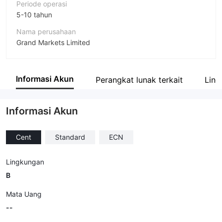
Periode operasi
5-10 tahun
Nama perusahaan
Grand Markets Limited
Singkatan
GRAND MARKETS
Informasi Akun
Perangkat lunak terkait
Ling
Karyawan perusahaan
--
Informasi Akun
Cent
Standard
ECN
Lingkungan
B
Mata Uang
--