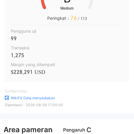
76
Peringkat：
/ 113
Pengguna uji
99
Transaksi
1,275
Margin yang ditempati
$228,291 USD
Sumber Data
WikiFX Data menyediakan
Diperbarui：
2026-08-06 17:00:00
Area pameran
C
Pengaruh