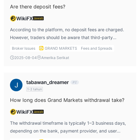
Are there deposit fees?
WikiFX
Jawab
According to the platform, no deposit fees are charged.
However, traders should be aware that third-party
providers (banks, card issuers) may apply processing or
Broker Issues
GRAND MARKETS
Fees and Spreads
conversion fees, which are outside the broker's control.
2025-08-04
Amerika Serikat
tabawan_dreamer
1-2 tahun
How long does Grand Markets withdrawal take?
WikiFX
Jawab
The withdrawal timeframe is typically 1–3 business days,
depending on the bank, payment provider, and user
region. The platform uses segregated accounts and