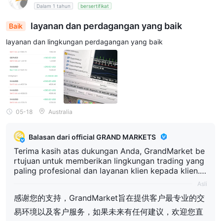
Dalam 1 tahun
bersertifikat
nai kesimpulan ini, silakan berikan penjelasan pend
仍有疑问，欢迎您进一步提供相关支持性说明或补充证
ukung terkait atau bukti tambahan lebih lanjut, dan
据，并发送至我们的官方客服邮箱：support@grandm
layanan dan perdagangan yang baik
Baik
kirimkan ke email layanan pelanggan resmi kami: su
arkets.com，我们将持续关注并乐于为您作进一步核查
pport@grandmarkets.com, kami akan terus mempe
layanan dan lingkungan perdagangan yang baik
rhatikan dan dengan senang hati melakukan pemeri
与沟通。 感谢您的理解与支持。 此致 GrandMarkets
ksaan dan komunikasi lebih lanjut untuk Anda. Teri
ma kasih atas pengertian dan dukungan Anda. Hor
mat kami, GrandMarkets
05-18
Australia
Balasan dari official GRAND MARKETS
Terima kasih atas dukungan Anda, GrandMarket be
rtujuan untuk memberikan lingkungan trading yang
paling profesional dan layanan klien kepada klien. J
ika ada saran di masa mendatang, Anda dapat lang
Asli
sung menghubungi tim layanan klien kami untuk me
感谢您的支持，GrandMarket旨在提供客户最专业的交
mberikan feedback
易环境以及客户服务，如果未来有任何建议，欢迎您直