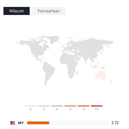
Wilayah
Perusahaan
0
2
4
6
8
10
2.72
MY