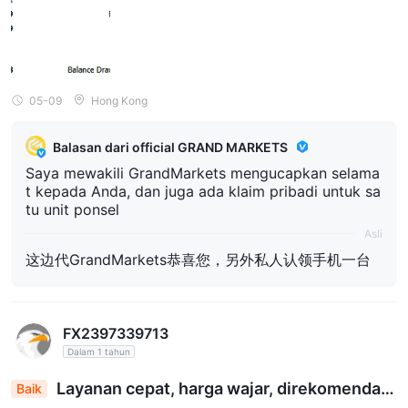
05-09
Hong Kong
Balasan dari official GRAND MARKETS
Saya mewakili GrandMarkets mengucapkan selama
t kepada Anda, dan juga ada klaim pribadi untuk sa
tu unit ponsel
Asli
这边代GrandMarkets恭喜您，另外私人认领手机一台
FX2397339713
Dalam 1 tahun
Layanan cepat, harga wajar, direkomendasi
Baik