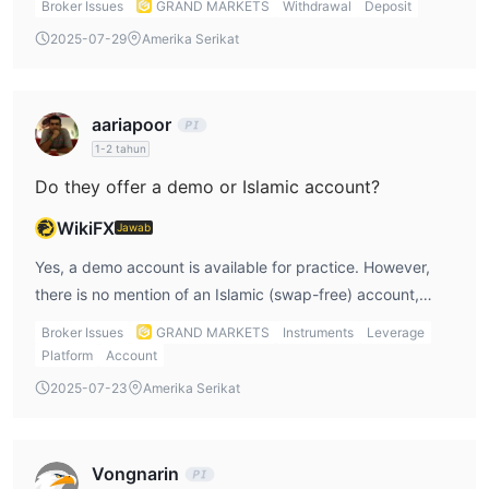
Broker Issues
GRAND MARKETS
Withdrawal
Deposit
complies with PCI DSS security standards, enhancing
2025-07-29
Amerika Serikat
transaction safety.
aariapoor
1-2 tahun
Do they offer a demo or Islamic account?
WikiFX
Jawab
Yes, a demo account is available for practice. However,
there is no mention of an Islamic (swap-free) account,
meaning the platform may not accommodate religious-
Broker Issues
GRAND MARKETS
Instruments
Leverage
based trading preferences.
Platform
Account
2025-07-23
Amerika Serikat
Vongnarin