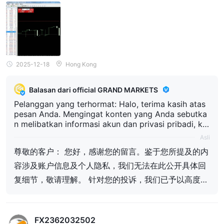
m menolak untuk menanganinya. Bongkar mereka! Peringatkan i
nvestor lain untuk menjauh. Ini adalah platform penipuan—sanga
t berhati-hatilah! Gambar membuktikannya!
2025-12-18
Hong Kong
Balasan dari official GRAND MARKETS
Pelanggan yang terhormat: Halo, terima kasih atas
pesan Anda. Mengingat konten yang Anda sebutka
n melibatkan informasi akun dan privasi pribadi, ka
mi tidak dapat memberikan detail balasan spesifik
Asli
di sini secara terbuka, mohon pengertian Anda. Me
尊敬的客户： 您好，感谢您的留言。鉴于您所提及的内
ngenai keluhan Anda, kami telah memberikan perha
tian serius dan melakukan pemeriksaan serta evalu
容涉及账户信息及个人隐私，我们无法在此公开具体回
asi yang komprehensif dan hati-hati, dan sekarang
复细节，敬请理解。 针对您的投诉，我们已予以高度重
telah membentuk kesimpulan penanganan akhir. Ke
视并进行了全面、审慎的核查与评估，现已形成最终处
simpulan terkait telah dikirimkan kepada Anda mela
lui email resmi kami, dan juga telah disampaikan ke
理结论。相关结论已通过我们的官方邮箱发送至您，同
pada Anda secara bersamaan melalui platform Fore
FX2362032502
时也已通过外汇天眼平台向您同步传达。 如您对该结论
x Eye. Jika Anda masih memiliki pertanyaan menge