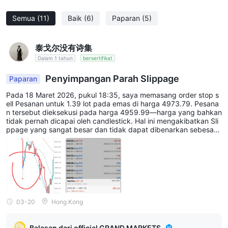
Semua
(11)
Baik
(6)
Paparan
(5)
泰戈尔没有诗集
Dalam 1 tahun
bersertifikat
Penyimpangan Parah Slippage
Paparan
Pada 18 Maret 2026, pukul 18:35, saya memasang order stop s
ell Pesanan untuk 1.39 lot pada emas di harga 4973.79. Pesana
n tersebut dieksekusi pada harga 4959.99—harga yang bahkan
tidak pernah dicapai oleh candlestick. Hal ini mengakibatkan Sli
ppage yang sangat besar dan tidak dapat dibenarkan sebesar 1
3.79 pip. Meskipun beberapa Slippage dapat dimengerti, 13 pip
adalah keterlaluan dan merupakan skema terang-terangan untu
k mencuri dari klien. Dalam waktu 2 detik, harga kembali ke 496
7, tetapi akun saya langsung dilikuidasi. Platform ini adalah Peni
puan—jauhi!
03-20
Hong Kong
Balasan dari official GRAND MARKETS