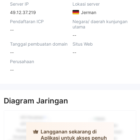
Server IP
Lokasi server
49.12.37.219
Jerman
Pendaftaran ICP
Negara/ daerah kunjungan
utama
--
--
Tanggal pembuatan domain
Situs Web
--
--
Perusahaan
--
Diagram Jaringan
Langganan sekarang di
Aplikasi untuk akses penuh
Fox