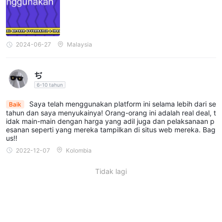
Expert dikenakan komisi sebesar $5 USD dan menawarkan
0.1 pips
spread yang lebih ketat mulai dari
.
Metode Deposit & Penarikan
2024-06-27
Malaysia
Fox Markets menawarkan berbagai pilihan untuk
mendepositkan dana ke akun dan melakukan penarikan sesuai
ぢ
kebutuhan. Fox Markets secara eksklusif bekerja sama dengan
6-10 tahun
penyedia layanan pembayaran profesional dan bank-bank
Saya telah menggunakan platform ini selama lebih dari se
Baik
besar yang sudah mapan. Selain itu, deposit dan penarikan
tahun dan saya menyukainya! Orang-orang ini adalah real deal, t
dalam mata uang kripto juga diterima.
idak main-main dengan harga yang adil juga dan pelaksanaan p
esanan seperti yang mereka tampilkan di situs web mereka. Bag
us!!
Platform Perdagangan
2022-12-07
Kolombia
MetaTrader
Fox Markets menyediakan platform perdagangan
4 (MT4)
. Platform ini menggabungkan antarmuka yang mudah
Tidak lagi
digunakan dengan fitur kaya yang dapat disesuaikan dan
eksekusi perdagangan berkualitas. Trader dapat melakukan
pemesanan, mengelola posisi, dan mengembangkan strategi
perdagangan otomatis yang disesuaikan dengan preferensi dan