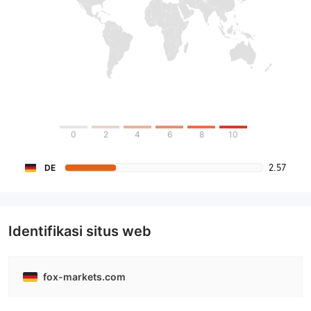
0
2
4
6
8
10
2.57
DE
Identifikasi situs web
fox-markets.com