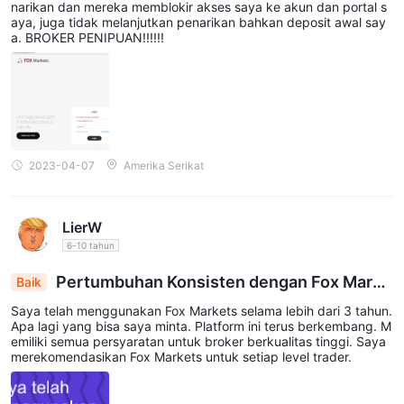
memungkinkan para trader untuk berpotensi mendapatkan
narikan dan mereka memblokir akses saya ke akun dan portal s
aya, juga tidak melanjutkan penarikan bahkan deposit awal say
keuntungan besar tanpa risiko kerugian yang signifikan.
a. BROKER PENIPUAN!!!!!!
STP
Akun
menawarkan kecepatan eksekusi yang sangat cepat
dan spread kompetitif dengan mengarahkan perdagangan
langsung ke penyedia likuiditas.
Expert
Terakhir, Akun
disesuaikan untuk trader berpengalaman
dengan rencana khusus yang dibuat untuk memenuhi
kebutuhan dan strategi mereka, dengan deposit minimum
2023-04-07
Amerika Serikat
sebesar $100,000.
Leverage
LierW
1:500
Fox Markets menawarkan leverage maksimum
untuk
6-10 tahun
Akun Cent, Akun STP, dan Akun Expert.
Pertumbuhan Konsisten dengan Fox Marke
Baik
ts: Pengalaman Trading Terpercaya selama 3 Tah
Spread dan Komisi
Saya telah menggunakan Fox Markets selama lebih dari 3 tahun.
un
Apa lagi yang bisa saya minta. Platform ini terus berkembang. M
Fox Markets menawarkan spread dan komisi yang bervariasi di
emiliki semua persyaratan untuk broker berkualitas tinggi. Saya
berbagai jenis akunnya. Akun Cent tidak memiliki komisi dan
merekomendasikan Fox Markets untuk setiap level trader.
1.2 pips
spread mulai dari
, sedangkan Akun STP juga tidak
1 pip
memiliki komisi dengan spread mulai dari
. Di sisi lain, Akun