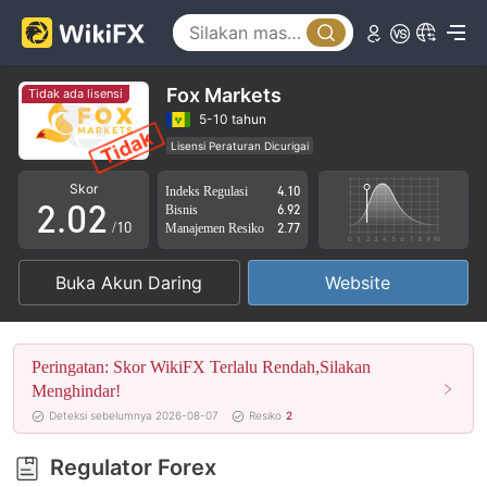
Fox Markets
Tidak ada lisensi
0
0
5-10 tahun
Lisensi Peraturan Dicurigai
1
1
Lingkup Bisnis Mencurigakan
Potensi risiko tinggi
Skor
Indeks Regulasi
4.10
2
.
0
2
Bisnis
6.92
/10
Manajemen Resiko
2.77
3
1
3
Buka Akun Daring
Website
4
2
4
5
3
5
Peringatan: Skor WikiFX Terlalu Rendah,Silakan
6
4
6
Menghindar!
Deteksi sebelumnya 2026-08-07
Resiko
2
7
5
7
Regulator Forex
8
6
8