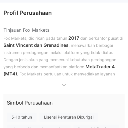
Profil Perusahaan
Tinjauan Fox Markets
2017
Fox Markets, didirikan pada tahun
dan berkantor pusat di
Saint Vincent dan Grenadines
, menawarkan berbagai
instrumen perdagangan melalui platform yang tidak diatur.
Dengan jenis akun yang memenuhi kebutuhan perdagangan
MetaTrader 4
yang berbeda dan memanfaatkan platform
(MT4)
, Fox Markets bertujuan untuk menyediakan layanan
perdagangan yang mudah diakses dan profesional. Namun,
kurangnya regulasi dapat menimbulkan risiko bagi para trader,
sehingga perlu pertimbangan yang hati-hati sebelum terlibat
Simbol Perusahaan
dalam aktivitas perdagangan.
Apakah Fox Markets Legal?
5-10 tahun
Lisensi Peraturan Dicurigai
Fox Markets tidak diatur.
Harap diketahui bahwa Fox