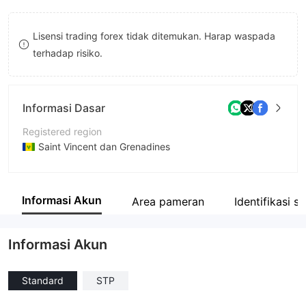
9
7
9
Lisensi trading forex tidak ditemukan. Harap waspada
8
terhadap risiko.
9
Informasi Dasar
Registered region
Saint Vincent dan Grenadines
Periode operasi
5-10 tahun
Informasi Akun
Area pameran
Identifikasi s
Nama perusahaan
Fox Markets Ltd
Informasi Akun
Standard
STP