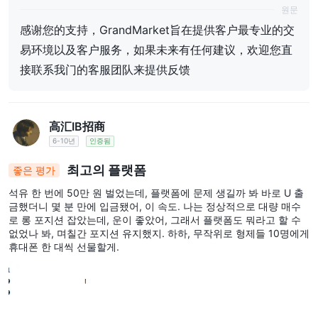
하의 피드백을 제공하기 위해 직접 우리의 고객 서비스
원문
팀에 연락해 주시기 바랍니다
感谢您的支持，GrandMarket旨在提供客户最专业的交
易环境以及客户服务，如果未来有任何建议，欢迎您直
接联系我门的客服团队来提供反馈
高汇IB招商
6-10년
인증됨
최고의 플랫폼
좋은 평가
석유 한 번에 50만 원 벌었는데, 플랫폼에 문제 생길까 봐 바로 U 출
금했더니 몇 분 만에 입금됐어, 이 속도. 나는 정상적으로 대량 매수
로 롱 포지션 잡았는데, 운이 좋았어, 그래서 플랫폼도 뭐라고 할 수
없었나 봐, 며칠간 포지션 유지했지. 하하, 무작위로 형제들 10명에게
휴대폰 한 대씩 선물할게.