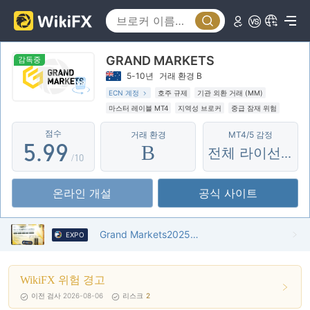
0
4
4
1
5
5
GRAND MARKETS
2
6
6
감독중
5-10년
거래 환경 B
3
7
7
ECN 계정
호주 규제
기관 외환 거래 (MM)
마스터 레이블 MT4
지역성 브로커
중급 잠재 위험
4
8
8
점수
거래 환경
MT4/5 감정
5
.
9
9
B
전체 라이선스
/10
6
온라인 개설
공식 사이트
7
8
Grand Markets2025년 홍콩 위키 금융 엑스포 참가
EXPO
9
WikiFX 위험 경고
이전 검사 2026-08-06
리스크
2