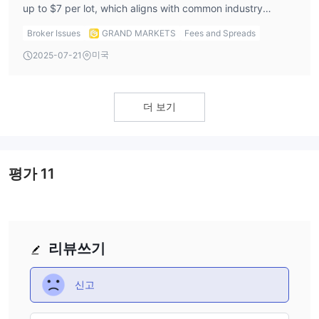
up to $7 per lot, which aligns with common industry
standards for ECN environments. Both Standard and Cent
Broker Issues
GRAND MARKETS
Fees and Spreads
accounts are zero-commission accounts, making them
미국
2025-07-21
suitable for budget-conscious or beginner traders.
더 보기
평가
11
리뷰쓰기
신고