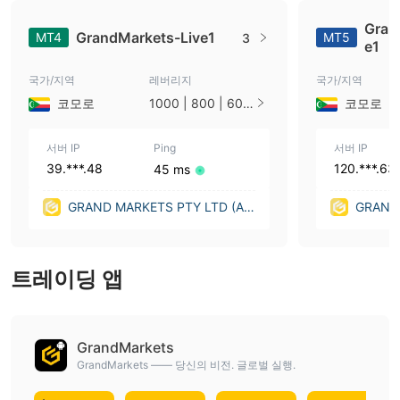
Gran
GrandMarkets-Live1
MT4
MT5
3
e1
국가/지역
레버리지
국가/지역
코모로
1000 | 800 | 600
코모로
| 500 | 400 | 200
| 100 | 50 | 20 | 2
서버 IP
Ping
서버 IP
39.***.48
120.***.63
45 ms
GRAND MARKETS PTY LTD (Au
GRAND 
stralia)
stralia)
트레이딩 앱
GrandMarkets
GrandMarkets —— 당신의 비전. 글로벌 실행.