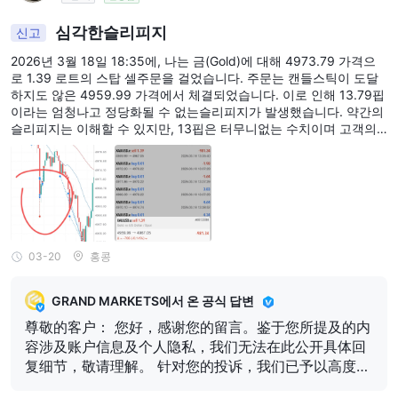
심각한슬리피지
신고
2026년 3월 18일 18:35에, 나는 금(Gold)에 대해 4973.79 가격으
로 1.39 로트의 스탑 셀주문을 걸었습니다. 주문는 캔들스틱이 도달
하지도 않은 4959.99 가격에서 체결되었습니다. 이로 인해 13.79핍
이라는 엄청나고 정당화될 수 없는슬리피지가 발생했습니다. 약간의
슬리피지는 이해할 수 있지만, 13핍은 터무니없는 수치이며 고객의
돈을 훔치려는 노골적인 사기 수법입니다. 2초 안에 가격은 4967로
돌아왔지만, 제 계좌는 즉시 청산되었습니다. 이 플랫폼은사기입니다
—절대 가까이 하지 마세요!
03-20
홍콩
GRAND MARKETS에서 온 공식 답변
尊敬的客户： 您好，感谢您的留言。鉴于您所提及的内
容涉及账户信息及个人隐私，我们无法在此公开具体回
复细节，敬请理解。 针对您的投诉，我们已予以高度重
视并进行了全面、审慎的核查与评估，现已形成最终处