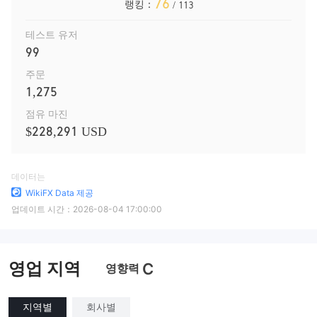
76
랭킹：
/ 113
테스트 유저
99
주문
1,275
점유 마진
$228,291 USD
데이터는
WikiFX Data 제공
업데이트 시간：
2026-08-04 17:00:00
영업 지역
C
영향력
지역별
회사별