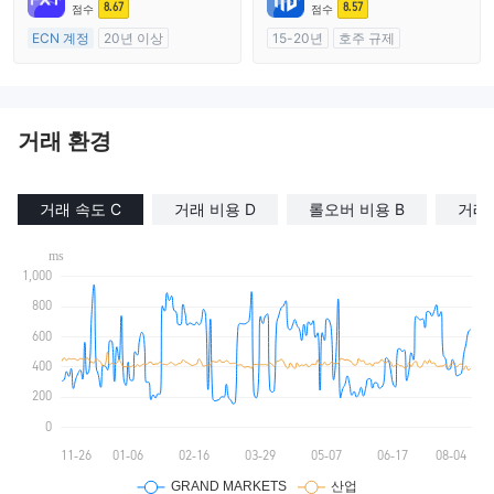
마스터 레이블 MT4
8.67
8.57
점수
점수
ECN 계정
20년 이상
15-20년
호주 규제
호주 규제
외환 거래 라이선스 (MM)
외환 거래 라이선스 (MM)
자체 연구개발
마스터 레이블 MT4
거래 환경
거래 속도 C
거래 비용 D
롤오버 비용 B
거래 