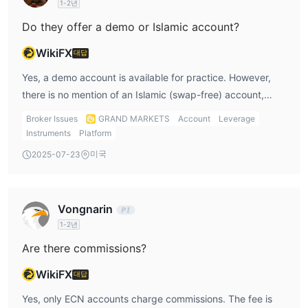
1-2년
Do they offer a demo or Islamic account?
WikiFX
대답
Yes, a demo account is available for practice. However,
there is no mention of an Islamic (swap-free) account,
meaning the platform may not accommodate religious-
Broker Issues
GRAND MARKETS
Account
Leverage
based trading preferences.
Instruments
Platform
미국
2025-07-23
Vongnarin
1-2년
Are there commissions?
WikiFX
대답
Yes, only ECN accounts charge commissions. The fee is