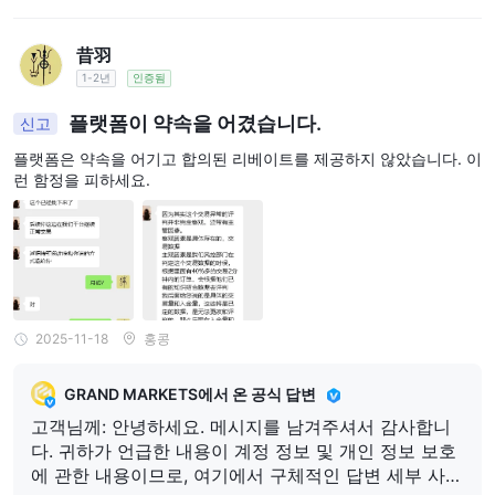
理结论。相关结论已通过我们的官方邮箱发送至您，同
时也已通过外汇天眼平台向您同步传达。 如您对该结论
昔羽
仍有疑问，欢迎您进一步提供相关支持性说明或补充证
据，并发送至我们的官方客服邮箱：support@grandm
1-2년
인증됨
arkets.com，我们将持续关注并乐于为您作进一步核查
플랫폼이 약속을 어겼습니다.
신고
与沟通。 感谢您的理解与支持。 此致 GrandMarkets
플랫폼은 약속을 어기고 합의된 리베이트를 제공하지 않았습니다. 이
런 함정을 피하세요.
2025-11-18
홍콩
GRAND MARKETS에서 온 공식 답변
고객님께: 안녕하세요. 메시지를 남겨주셔서 감사합니
다. 귀하가 언급한 내용이 계정 정보 및 개인 정보 보호
에 관한 내용이므로, 여기에서 구체적인 답변 세부 사항