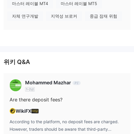
Grand Markets에서 무엇을 거래할 수 있나요?
마스터 레이블 MT4
마스터 레이블 MT5
50개 이상의 CFD 거래 상품
외
이 플랫폼은 제공합니다
, 포함
자체 연구개발
지역성 브로커
중급 잠재 위험
환 (50개 이상의 통화 페어), 원자재, 암호화폐, 그리고 주식
지수
.
계좌 유형 및 수수료
스탠다드 계좌
1.6 핍
The
평균스프레드를 제공합니다.
주요 통화
ECN 계정
쌍(예: EUR/USD)에서, 반면에
스프레드가 최소한으로
0핍
로트당 $7
제공됩니다
위키 Q&A
ECN 계정만 최대 수수료를 부과합니다
스왑 프리
대부분의 금융상품(주요 통화쌍 및암호화폐등)은
, 야간
이자가 부과되지 않습니다.
Mohammed Mazhar
레버리지
1-2년
1:1000
이 플랫폼은 최대레버리지를 제공합니다.
, 모든 계정 유형
Are there deposit fees?
에 적용됩니다. 그러나 이국적 통화쌍(예: USDCNH)은 고정증거금
WikiFX
대답
요구사항을 사용하며, 이는레버리지조정의 영향을 받지 않습니다.
According to the platform, no deposit fees are charged.
거래 플랫폼
입출금
However, traders should be aware that third-party
입금
글로벌 및 지역 결제 방법(예: USDT, 신용카드, 은행 송금)을