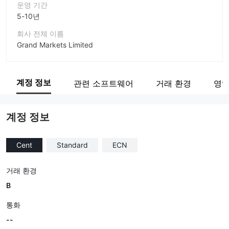
운영 기간
5-10년
회사 전체 이름
Grand Markets Limited
회사 약칭
GRAND MARKETS
계정 정보
관련 소프트웨어
거래 환경
영업
기업 직원
--
계정 정보
Cent
Standard
ECN
거래 환경
B
통화
--