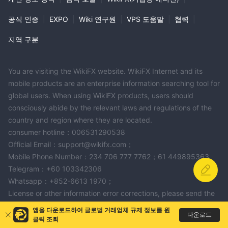
공식 인증
|
EXPO
|
Wiki 연구원
|
VPS 도움말
|
협력
|
지역 구분
You are visiting the WikiFX website. WikiFX Internet and its
mobile products are an enterprise information searching tool for
global users. When using WikiFX products, users should
consciously abide by the relevant laws and regulations of the
country and region where they are located.
consumer hotline：006531290538
Official Email：support@wikifx.com；
Mobile Phone Number：234 706 777 7762；61 449895363
Telegram：+60 103342306
Whatsapp：+852-6613 1970；
License or other information error corrections, please send the
information to：qa@wikifx.com
앱을 다운로드하여 글로벌 거래업체 규제 정보를 원
다운로드
Cooperation：business@wikifx.com
클릭 조회