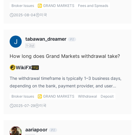
providers (banks, card issuers) may apply processing or
Broker Issues
GRAND MARKETS
Fees and Spreads
지원하며, 자금이 계정에 즉시 입금됩니다(플랫폼 처리 시간은 일반
conversion fees, which are outside the broker's control.
적으로 몇 분 내입니다).
미국
2025-08-04
출금
대상
, 자금은 일반적으로 영업일 기준 1~3일 이내에 귀하의 은
행 계좌로 입금됩니다(지역 및 은행에 따라 다름). 출금에는 일회용
비밀번호(OTP) 검증가 필요하며, 분리된 고객 자금 보호와 함께 PCI
tabawan_dreamer
DSS 준수 기준을 따릅니다. 처리 수수료는 부과되지 않으며, 원래
1-2년
결제 수단을 통한 환불이 지원됩니다.
How long does Grand Markets withdrawal take?
WikiFX
대답
The withdrawal timeframe is typically 1–3 business days,
depending on the bank, payment provider, and user
region. The platform uses segregated accounts and
Broker Issues
GRAND MARKETS
Withdrawal
Deposit
complies with PCI DSS security standards, enhancing
미국
2025-07-29
transaction safety.
aariapoor