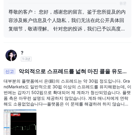
을 공개적으로 제공할 수 없음을 이해해 주시기 바랍니
원문
다. 귀하의 제보에 대해, 우리는 매우 중점적으로 다루
尊敬的客户： 您好，感谢您的留言。鉴于您所提及的内
고 있으며, 전면적이고 신중한 검증 및 평가를 진행하
容涉及账户信息及个人隐私，我们无法在此公开具体回
여, 현재 최종 처리 결정을 내렸습니다. 관련 결정은 우
리의 공식 이메일을 통해 귀하에게 발송되었으며, 동시
复细节，敬请理解。 针对您的投诉，我们已予以高度重
에 외환 Tianyan 플랫폼을 통해 귀하에게 동시 전달되
视并进行了全面、审慎的核查与评估，现已形成最终处
었습니다. 만약 해당 결정에 대해 여전히 의문이 있다
理结论。相关结论已通过我们的官方邮箱发送至您，同
면, 귀하가 관련 지원 설명 또는 추가 증거를 제공하고,
?
时也已通过外汇天眼平台向您同步传达。 如您对该结论
우리의 공식 고객 서비스 이메일: support@grandmar
1-2년
kets.com에 발송해 주시면, 우리는 계속 주목하고 있으
仍有疑问，欢迎您进一步提供相关支持性说明或补充证
며, 귀하를 위해 추가 검증 및 소통을 진행할 것입니다.
据，并发送至我们的官方客服邮箱：support@grandm
악의적으로 스프레드를 넓혀 마진 콜을 유도합
신고
귀하의 이해와 지원에 감사드립니다. 이에, GrandMark
니다.
arkets.com，我们将持续关注并乐于为您作进一步核查
ets
대부분의 플랫폼에서 은(銀)의 스프레드는 약 30핍 정도입니다. Gra
ndMarkets도 일반적으로 30핍 이상의 스프레드를 유지해왔는데, 이
与沟通。 感谢您的理解与支持。 此致 GrandMarkets
번에는 갑자기 502핍으로 확대되어 제 계좌가 청산되었습니다. 플랫
폼 측은 아무런 설명도 제공하지 않았습니다. 계좌 매니저에게 연락
해도 소용없었습니다—플랫폼은 이 문제를 해결하려 하지 않습니다.
이들을 폭로하세요! 다른 투자자들에게 경고하여 가까이하지 않도록
하십시오. 이는 사기 플랫폼입니다—각별히 주의하세요! 사진이 증명
합니다!