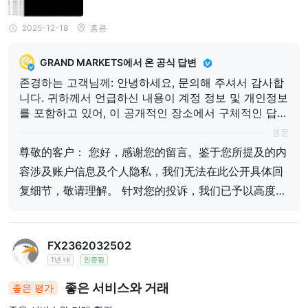
2025-12-18
홍콩
GRAND MARKETS에서 온 공식 답변
존경하는 고객님께: 안녕하세요, 문의해 주셔서 감사합
니다. 귀하께서 언급하신 내용이 계정 정보 및 개인정보
를 포함하고 있어, 이 공개적인 장소에서 구체적인 답변
내용을 상세히 안내해 드릴 수 없음을 양해 부탁드립니
원문
다. 귀하의 불만 사항에 대해서는 이미 심각하게 인지하
尊敬的客户： 您好，感谢您的留言。鉴于您所提及的内
고 있으며, 전반적이고 신중한 검증 및 평가를 진행한
容涉及账户信息及个人隐私，我们无法在此公开具体回
후, 최종 처리 결론을 도출하였습니다. 해당 결론은 당
사의 공식 이메일을 통해 귀하께 발송되었으며, 동시에
复细节，敬请理解。 针对您的投诉，我们已予以高度重
ForexEye 플랫폼을 통해서도 귀하께 전달되었습니다.
视并进行了全面、审慎的核查与评估，现已形成最终处
만약 해당 결론에 대해 여전히 의문 사항이 있으시다면,
理结论。相关结论已通过我们的官方邮箱发送至您，同
관련 지원 설명 또는 추가 증거 자료를 제공해 주시고
FX2362032502
时也已通过外汇天眼平台向您同步传达。 如您对该结论
당사의 공식 고객 서비스 이메일(support@grandmark
1년 내
인증됨
ets.com)로 보내 주시기 바랍니다. 당사는 지속적으로
仍有疑问，欢迎您进一步提供相关支持性说明或补充证
관심을 가지고 있으며, 추가적인 검증 및 소통을 위해
据，并发送至我们的官方客服邮箱：support@grandm
좋은 서비스와 거래
좋은 평가
기꺼이 도와드리겠습니다. 이해와 지원에 감사드립니
arkets.com，我们将持续关注并乐于为您作进一步核查