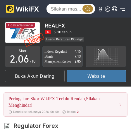
1
2
3
REALFX
Tidak ada lisensi
0
4
5-10 tahun
Lisensi Peraturan Dicurigai
1
5
Lingkup Bisnis Mencurigakan
Potensi risiko tinggi
Skor
Indeks Regulasi
4.15
2
.
0
6
Bisnis
7.13
/10
Manajemen Resiko
2.85
3
1
7
Buka Akun Daring
Website
4
2
8
5
3
9
Peringatan: Skor WikiFX Terlalu Rendah,Silakan
6
4
Menghindar!
Deteksi sebelumnya 2026-08-09
Resiko
2
7
5
Regulator Forex
8
6