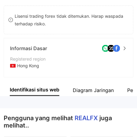
9
7
Lisensi trading forex tidak ditemukan. Harap waspada
8
terhadap risiko.
9
Informasi Dasar
Registered region
Hong Kong
Periode operasi
5-10 tahun
Identifikasi situs web
Diagram Jaringan
Peru
Nama perusahaan
Tech RealFX Ltd
Pengguna yang melihat
REALFX
juga
melihat..