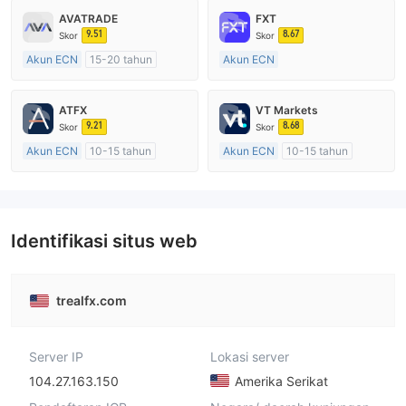
AVATRADE
FXT
9.51
8.67
Skor
Skor
Akun ECN
15-20 tahun
Akun ECN
Diatur di Australia
Lebih dari 20 tahun
Market Maker (MM)
Diatur di Australia
ATFX
VT Markets
Lisensi Penuh MT4
Market Maker (MM)
9.21
8.68
Skor
Skor
Lisensi Penuh MT4
Akun ECN
10-15 tahun
Akun ECN
10-15 tahun
Diatur di Australia
Diatur di Australia
Market Maker (MM)
Market Maker (MM)
Lisensi Penuh MT4
Lisensi Penuh MT4
Identifikasi situs web
trealfx.com
Server IP
Lokasi server
104.27.163.150
Amerika Serikat