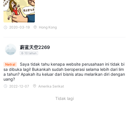
Platform ini mendukung MetaTrader 4 (MT4), platform
perdagangan yang banyak digunakan dan terpercaya yang
dikenal dengan antarmuka yang mudah digunakan,
kemampuan grafik yang luas, opsi perdagangan otomatis
2020-03-19
Hong Kong
melalui Expert Advisors (EA), dan kompatibilitas dengan
berbagai plugin dan alat pihak ketiga.
Kekurangan:
蔚蓝天空2269
Kurangnya pengawasan regulasi:
REALFX beroperasi tanpa
6-10 tahun
pengawasan regulasi, yang berarti tidak ada standar atau
perlindungan yang biasanya disediakan oleh otoritas regulasi.
Saya tidak tahu kenapa website perusahaan ini tidak bi
Netral
sa dibuka lagi! Bukankah sudah beroperasi selama lebih dari lim
Kurangnya pengawasan ini dapat menghadapkan para trader
a tahun? Apakah itu keluar dari bisnis atau melarikan diri dengan
pada risiko yang lebih tinggi, seperti potensi penipuan atau
uang?
praktik perdagangan yang tidak adil, tanpa ada jalan untuk
2022-12-07
Amerika Serikat
intervensi regulasi.
Situs web resmi tidak dapat diakses:
Tidak lagi
Pengguna melaporkan
masalah dalam mengakses situs web resmi REALFX, yang
dapat menghambat transparansi dan akses ke informasi
penting tentang layanan, syarat, dan ketentuan platform.
Kurangnya aksesibilitas ini meningkatkan risiko terhadap