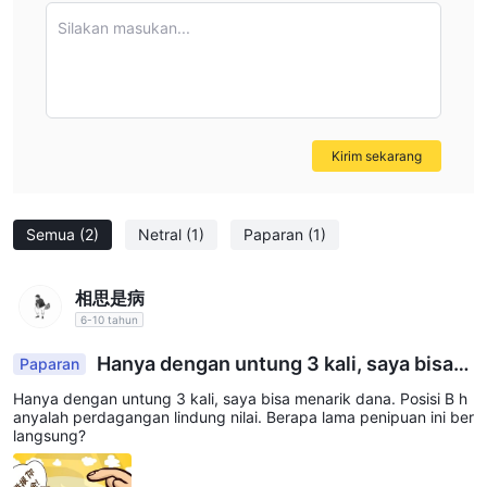
dan minyak, dan Kontrak untuk Perbedaan (CFD). Keragaman
Silakan masukan...
ini memungkinkan para trader untuk mengakses berbagai pasar
dan potensial untuk melakukan diversifikasi portofolio investasi
mereka.
Dua jenis akun tersedia:
Para trader memiliki opsi untuk memilih
antara akun Standar dan ECN (Electronic Communication
Kirim sekarang
Network). Akun Standar umumnya memiliki spread yang lebih
rendah dan biaya komisi minimal, sedangkan akun ECN
menawarkan akses langsung ke pasar dengan spread yang
Semua
(2)
Netral
(1)
Paparan
(1)
bervariasi dan komisi per transaksi.
Leverage tinggi hingga 1:500:
REALFX menawarkan tingkat
相思是病
leverage tinggi hingga 1:500 untuk trading. Leverage tinggi
6-10 tahun
memungkinkan para trader untuk mengendalikan posisi yang
lebih besar dengan modal yang lebih kecil, potensial untuk
Hanya dengan untung 3 kali, saya bisa
Paparan
menarik dana. Posisi B hanyalah perdagangan lin
memperbesar keuntungan. Namun, ini juga meningkatkan risiko
Hanya dengan untung 3 kali, saya bisa menarik dana. Posisi B h
dung nilai. Berapa lama penipuan ini berlangsun
kerugian yang signifikan jika perdagangan bergerak melawan
anyalah perdagangan lindung nilai. Berapa lama penipuan ini ber
g?
langsung?
harapan.
Menggunakan platform perdagangan MT4 yang populer: