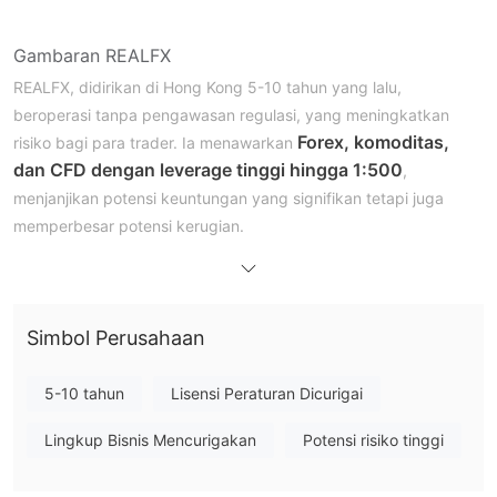
Gambaran REALFX
REALFX, didirikan di Hong Kong 5-10 tahun yang lalu,
beroperasi tanpa pengawasan regulasi, yang meningkatkan
Forex, komoditas,
risiko bagi para trader. Ia menawarkan
dan CFD dengan leverage tinggi hingga 1:500
,
menjanjikan potensi keuntungan yang signifikan tetapi juga
memperbesar potensi kerugian.
Penggunaan platform MetaTrader 4 oleh platform ini
menyediakan alat-alat yang familiar untuk trading, namun
ketidaktersediaan situs web resmi dan keterbatasan
Simbol Perusahaan
transparansi mengenai metode pembayaran meningkatkan
risiko.
Para trader menghadapi tantangan dalam penarikan dana,
5-10 tahun
Lisensi Peraturan Dicurigai
mengalami keterlambatan dan persyaratan yang ketat, yang,
Lingkup Bisnis Mencurigakan
Potensi risiko tinggi
dikombinasikan dengan tuduhan praktik tidak etis,
menunjukkan reputasi platform ini yang meragukan dan