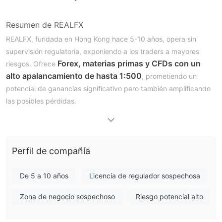
Resumen de REALFX
REALFX, fundada en Hong Kong hace 5-10 años, opera sin
supervisión regulatoria, exponiendo a los traders a mayores
Forex, materias primas y CFDs con un
riesgos. Ofrece
alto apalancamiento de hasta 1:500
, prometiendo un
potencial de ganancias significativo pero también amplificando
las posibles pérdidas.
El uso de MetaTrader 4 en la plataforma proporciona
herramientas familiares para el trading, sin embargo, la
inaccesibilidad del sitio web oficial y la limitada transparencia
Perfil de compañía
en los métodos de pago plantean riesgos.
Los traders enfrentan desafíos con los retiros, encontrando
demoras y condiciones estrictas, lo cual, combinado con
De 5 a 10 años
Licencia de regulador sospechosa
acusaciones de prácticas poco éticas, resalta la reputación
Zona de negocio sospechoso
Riesgo potencial alto
cuestionable de la plataforma y la importancia de considerar
con cautela antes de involucrarse con REALFX.