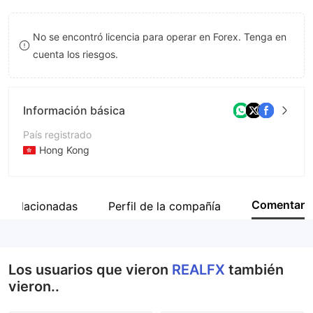
9
7
No se encontró licencia para operar en Forex. Tenga en
8
cuenta los riesgos.
9
Información básica
País registrado
Hong Kong
Período de Funcionamiento
De 5 a 10 años
Comentar
s Relacionadas
Perfil de la compañía
Empresa
Tech RealFX Ltd
Los usuarios que vieron
REALFX
también
vieron..