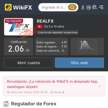
1
2
3
REALFX
No regulado
0
4
De 5 a 10 años
Licencia de regulador sospechosa
1
5
Zona de negocio sospechoso
Riesgo potencial alto
Calificación
Índice regulador
4.15
2
.
0
6
Índice de negocio
7.13
/10
Índice de control de riesgo
2.85
3
1
7
Abrir cuenta
Sitio web
4
2
8
5
3
9
Recordatorio: ¡La valoración de WikiFX es demasiado baja,
6
4
manténgase alejado!
Detección anterior 2026-08-09
Riesgo
2
7
5
Regulador de Forex
8
6