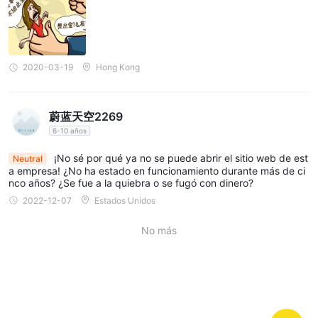
compatibilidad con varios complementos y herramientas de
terceros.
Contras:
Falta de supervisión regulatoria:
REALFX opera sin supervisión
2020-03-19
Hong Kong
regulatoria, lo que significa que no hay estándares establecidos
o protecciones típicamente proporcionadas por las autoridades
regulatorias. Esta falta de supervisión puede exponer a los
蔚蓝天空2269
traders a mayores riesgos, como posibles fraudes o prácticas
6-10 años
comerciales injustas, sin posibilidad de intervención regulatoria.
Inaccesibilidad del sitio web oficial:
Los usuarios informan
¡No sé por qué ya no se puede abrir el sitio web de est
Neutral
a empresa! ¿No ha estado en funcionamiento durante más de ci
problemas para acceder al sitio web oficial de REALFX, lo que
nco años? ¿Se fue a la quiebra o se fugó con dinero?
puede dificultar la transparencia y el acceso a información
2022-12-07
Estados Unidos
esencial sobre los servicios, términos y condiciones de la
plataforma. Esta falta de accesibilidad aumenta los riesgos
No más
sobre la confiabilidad y confianza en la plataforma.
Falta de transparencia en los métodos de pago:
REALFX carece
de información clara y detallada sobre los métodos de pago
admitidos para depósitos y retiros. Esta falta de transparencia
puede generar incertidumbres e inconvenientes para los traders