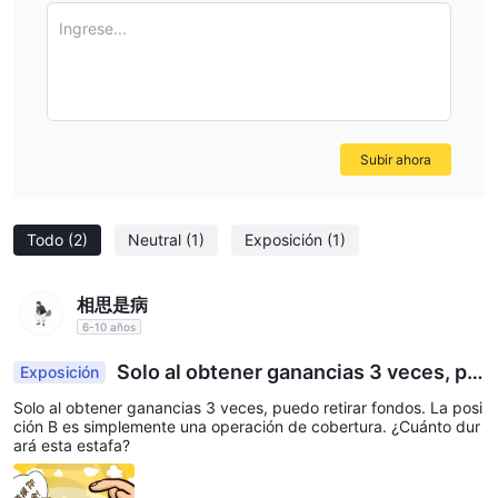
Disponibilidad de dos tipos de cuentas:
Los traders tienen la
Ingrese...
opción de elegir entre cuentas Estándar y ECN (Red de
Comunicación Electrónica). Las cuentas Estándar suelen tener
spreads más bajos y comisiones mínimas, mientras que las
cuentas ECN ofrecen acceso directo al mercado con spreads
variables y una comisión por operación.
Subir ahora
Alto apalancamiento de hasta 1:500:
REALFX ofrece niveles de
apalancamiento de hasta 1:500 para operar. El alto
apalancamiento permite a los traders controlar posiciones más
Todo
(2)
Neutral
(1)
Exposición
(1)
grandes con una menor cantidad de capital, potencialmente
amplificando las ganancias. Sin embargo, también aumenta el
相思是病
riesgo de pérdidas significativas si las operaciones van en
6-10 años
contra de las expectativas.
Utiliza la popular plataforma de trading MT4:
La plataforma es
Solo al obtener ganancias 3 veces, pu
Exposición
compatible con MetaTrader 4 (MT4), una plataforma de trading
edo retirar fondos. La posición B es simplemente
Solo al obtener ganancias 3 veces, puedo retirar fondos. La posi
una operación de cobertura. ¿Cuánto durará esta
ampliamente utilizada y confiable conocida por su interfaz fácil
ción B es simplemente una operación de cobertura. ¿Cuánto dur
estafa?
ará esta estafa?
de usar, amplias capacidades de gráficos, opciones de trading
automatizado a través de Asesores Expertos (EAs) y