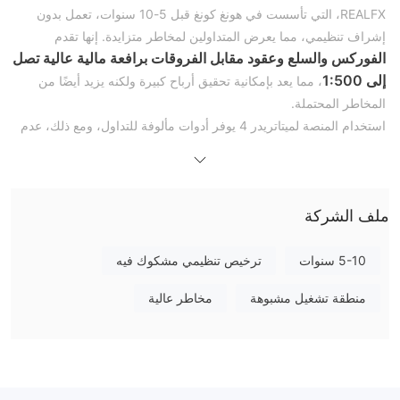
REALFX، التي تأسست في هونغ كونغ قبل 5-10 سنوات، تعمل بدون
إشراف تنظيمي، مما يعرض المتداولين لمخاطر متزايدة. إنها تقدم
الفوركس والسلع وعقود مقابل الفروقات برافعة مالية عالية تصل
إلى 1:500
، مما يعد بإمكانية تحقيق أرباح كبيرة ولكنه يزيد أيضًا من
المخاطر المحتملة.
استخدام المنصة لميتاتريدر 4 يوفر أدوات مألوفة للتداول، ومع ذلك، عدم
إمكانية الوصول إلى الموقع الرسمي والشفافية المحدودة في طرق الدفع
تزيد من المخاطر.
يواجه المتداولون تحديات في عمليات السحب، حيث يواجهون تأخيرًا
ملف الشركة
وشروطًا صارمة، والتي تبرز، جنبًا إلى جنب مع اتهامات بالممارسات غير
الأخلاقية، سمعة المنصة المشكوك فيها وأهمية النظر الحذر قبل التعامل
مع REALFX.
5-10 سنوات
ترخيص تنظيمي مشكوك فيه
الوضع التنظيمي
منطقة تشغيل مشبوهة
مخاطر عالية
تعمل بدون إشراف تنظيمي
.
REALFX
هذا النقص في التنظيم يعني عدم وجود معايير مثبتة أو حماية تقدمها
السلطات التنظيمية بشكل عام. يجب على المتداولين الذين يستخدمون
REALFX أن ينظروا بعناية حيث لا يوجد رقابة خارجية لضمان الممارسات