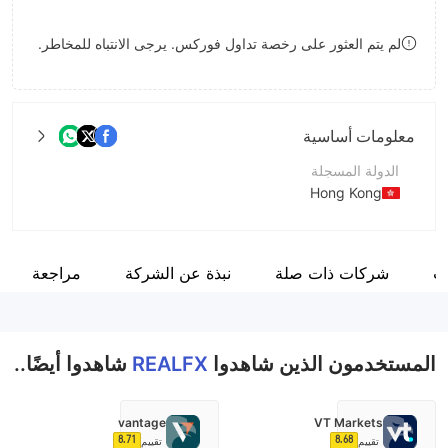
9
7
لم يتم العثور على رخصة تداول فوركس. يرجى الانتباه للمخاطر.
8
9
معلومات أساسية
الدولة المسجلة
Hong Kong
فترة التشغيل
5-10 سنوات
ت
شركات ذات صلة
نبذة عن الشركة
مراجعة
اسم الشركة
Tech RealFX Ltd
المستخدمون الذين شاهدوا
REALFX
شاهدوا أيضًا..
vantage
VT Markets
8.71
8.68
تقييم
تقييم