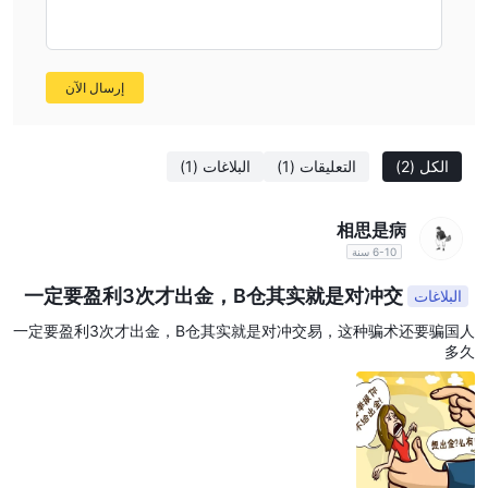
(MT4)، وهي منصة تداول معروفة وموثوقة معروفة بواجهتها السهلة
الاستخدام، وإمكانيات الرسوم البيانية الشاملة، وخيارات التداول الآلي من
خلال الخبراء المستشارين (EAs)، والتوافق مع مجموعة متنوعة من
إرسال الآن
الوصلات والأدوات من الطرف الثالث.
العيوب:
نقص الرقابة التنظيمية:
REALFX يعمل بدون إشراف تنظيمي، مما يعني
الكل
(2)
التعليقات
(1)
البلاغات
(1)
عدم وجود معايير متبعة أو حماية تقدمها السلطات التنظيمية بشكل عام.
يمكن أن يعرض هذا النقص في الرقابة المتداولين لمخاطر أعلى، مثل
相思是病
الاحتمالات المحتملة للغش أو الممارسات التجارية غير العادلة، دون اللجوء
6-10 سنة
إلى تدخل تنظيمي.
عدم إمكانية الوصول إلى الموقع الرسمي:
يبلغ المستخدمون عن مشاكل
一定要盈利3次才出金，B仓其实就是对冲交
البلاغات
في الوصول إلى الموقع الرسمي لـ REALFX، مما يعوق الشفافية
易，这种骗术还要骗国人多久
一定要盈利3次才出金，B仓其实就是对冲交易，这种骗术还要骗国人
والوصول إلى المعلومات الأساسية حول خدمات المنصة وشروطها
多久
وأحكامها. يزيد هذا النقص في الوصول من المخاطر المتعلقة بموثوقية
المنصة وجدواها.
عدم شفافية محدودة بشأن طرق الدفع:
يفتقر REALFX إلى معلومات
واضحة ومفصلة حول طرق الدفع المدعومة للإيداعات والسحب. يمكن أن
يؤدي هذا النقص في الشفافية إلى عدم اليقين والإزعاج بالنسبة للمتداولين