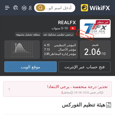
1
2
3
REALFX
غير منظم
0
4
5-10 سنوات
ترخيص تنظيمي مشكوك فيه
منطقة تشغيل مشبوهة
1
5
مخاطر عالية
تقييم
المؤشر التنظيمي
4.15
2
.
0
6
مؤشر الأعمال
7.13
/10
مؤشر إدارة المخاطر
2.85
3
1
7
فتح حساب عبر الإنترنت
موقع الويب
4
2
8
5
3
9
تحذير: درجة منخفضة ، يرجى الابتعاد!
6
4
آخر فحص 2026-08-09
مخاطر
2
7
5
هيئة تنظيم الفوركس
8
6