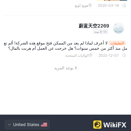
بشأن كيفية تمويل حساباتهم أو سحب أرباحهم.
2020-03-19
هونغ كونغ
شكاوى بشأن صعوبات السحب:
هناك شكاوى من المستخدمين حول
صعوبات سحب الأموال من حسابات REALFX. تشمل هذه المشكلات
تأخيرات في معالجة السحوبات، وشروط صارمة لسحب الأرباح، وادعاءات
蔚蓝天空2269
بضرورة إجراء عدة صفقات مربحة قبل السماح بالسحب، مما يمكن أن
6-10 سنة
يثير استياء المتداولين ويضعف الثقة في المنصة.
لا أعرف لماذا لم يعد من الممكن فتح موقع هذه الشركة! ألم تع
التعليقات
ادعاءات بشأن ممارسات غير أخلاقية:
رفع بعض المستخدمين ادعاءات
مل منذ أكثر من خمس سنوات؟ هل خرجت عن العمل أم هربت بالمال؟
بشأن ممارسات غير أخلاقية ضد REALFX، بما في ذلك المخاطر المتعلقة
2022-12-07
الولايات المتحدة
بالعمل كنظام هرمي، وظروف التداول المضللة، وغيرها من الممارسات
المشكوك فيها التي يمكن أن تضر بمصالح ورفاهية المتداولين.
لا يوجد المزيد
أدوات السوق
توفر Tech RealFX للمستثمرين وصولًا إلى بعض الأدوات المالية، بما في
أزواج العملات الفوركس، والسلع، والمعادن، وعقود الفروقات
ذلك
(CFDs).
أنواع الحسابات
توفر Tech RealFX للمستثمرين نوعين مختلفين من الحسابات، وهما
United States
الحسابات القياسية وحسابات ECN (شبكة الاتصال الإلكتروني).