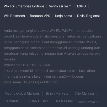
WikiFX(Enterprise Edition)
|
Verifikasi resmi
|
EXPO
|
WikiResearch
|
Bantuan VPS
|
Kerja sama
|
Divisi Regional
Anda mengunjungi situs web WikiFX. WikiFX Internet dan
produk selulernya adalah alat pencarian informasi perusahaan
untuk pengguna global. Saat menggunakan produk WikiFX,
pengguna harus secara sadar mematuhi undang-undang dan
peraturan yang relevan di negara dan wilayah tempat mereka
berada.
Whatsapp：6285158070850
Jika Anda memiliki informasi lisensi atau koreksi kesalahan
informasi lainnya, silakan kirim ke：qa@wikifx.com
Kerja sama：business@wikifx.com
Maono Global Markets
Billion Markets
Crib Markets
FXPRIMUS
QUANTFURY
GKFX Prime
Selebihnya