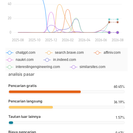
analisis pasar
Pencarian gratis
60.45%
Pencarian langsung
36.19%
Tautan luar lainnya
1.57%
Biaya pencarian
0.67%