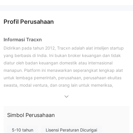
Profil Perusahaan
Informasi Tracxn
Didirikan pada tahun 2012, Tracxn adalah alat intelijen startup
yang berbasis di India. Ini bukan broker keuangan dan tidak
diatur oleh badan keuangan domestik atau internasional
manapun. Platform ini menawarkan seperangkat lengkap alat
untuk lembaga pemerintah, perusahaan, perusahaan ekuitas
swasta, modal ventura, dan orang lain untuk memeriksa,
memantau, dan mengendalikan data perusahaan swasta di
seluruh dunia.
Kelebihan dan Kekurangan
Tracxn Legal?
Simbol Perusahaan
Tracxn tidak diatur. Terdaftar di India, ini adalah alat data dan
penelitian; namun, di bawah otoritas India atau organisasi yang
5-10 tahun
Lisensi Peraturan Dicurigai