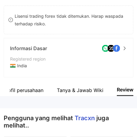
9
7
Lisensi trading forex tidak ditemukan. Harap waspada
8
terhadap risiko.
9
Informasi Dasar
Registered region
India
Periode operasi
5-10 tahun
Review
Profil perusahaan
Tanya & Jawab Wiki
Nama perusahaan
Tracxn Technologies Limited
Pengguna yang melihat
Tracxn
juga
melihat..