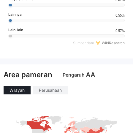
Lainnya
0.55%
Lain-lain
0.57%
Sumber data
WikiResearch
Area pameran
AA
Pengaruh
Wilayah
Perusahaan