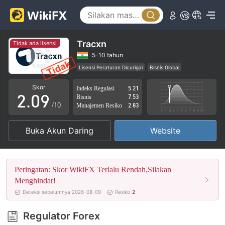
4
5
6
Tracxn
Tidak ada lisensi
0
7
5-10 tahun
Lisensi Peraturan Dicurigai
Bisnis Global
1
8
Potensi risiko tinggi
Skor
Indeks Regulasi
5.21
2
.
0
9
Bisnis
7.53
/10
Manajemen Resiko
2.83
3
1
Buka Akun Daring
Website
4
2
5
3
Peringatan: Skor WikiFX Terlalu Rendah,Silakan
6
4
Menghindar!
Deteksi sebelumnya 2026-08-09
Resiko
2
7
5
Regulator Forex
8
6