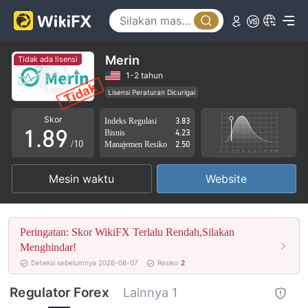
3
4
4
5
5
6
Merin
Tidak ada lisensi
6
7
1-2 tahun
Lisensi Peraturan Dicurigai
0
7
8
Lingkup Bisnis Mencurigakan
Potensi risiko tinggi
Skor
Indeks Regulasi
3.83
1
.
8
9
Bisnis
4.23
/10
Manajemen Resiko
2.50
2
9
Mesin waktu
Website
3
4
Peringatan: Skor WikiFX Terlalu Rendah,Silakan
5
Menghindar!
Deteksi sebelumnya 2026-08-07
Resiko
2
6
Regulator Forex
Lainnya 1
7