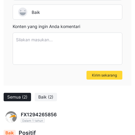
Baik
Konten yang ingin Anda komentari
Silakan masukan...
Kirim sekarang
Semua
(2)
Baik
(2)
FX1294265856
Dalam 1 tahun
Positif
Baik