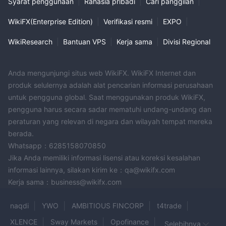
Syarat penggunaan
|
Rahasia pribadi
|
Cari panggilan
|
WikiFX(Enterprise Edition)
|
Verifikasi resmi
|
EXPO
|
WikiResearch
|
Bantuan VPS
|
Kerja sama
|
Divisi Regional
Anda mengunjungi situs web WikiFX. WikiFX Internet dan
produk selulernya adalah alat pencarian informasi perusahaan
untuk pengguna global. Saat menggunakan produk WikiFX,
pengguna harus secara sadar mematuhi undang-undang dan
peraturan yang relevan di negara dan wilayah tempat mereka
berada.
Whatsapp：6285158070850
Jika Anda memiliki informasi lisensi atau koreksi kesalahan
informasi lainnya, silakan kirim ke：qa@wikifx.com
Kerja sama：business@wikifx.com
naqdi
YWO
AMBITIOUS FINCORP
t4trade
XLENCE
Sway Markets
Opofinance
Selebihnya