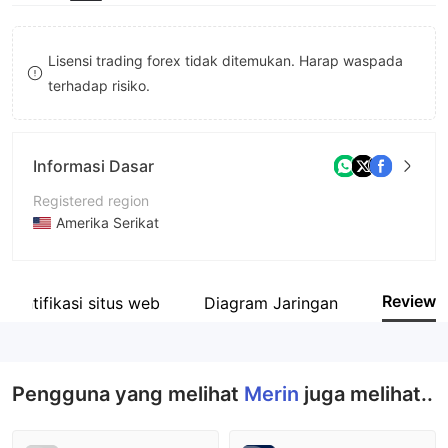
8
9
Lisensi trading forex tidak ditemukan. Harap waspada
terhadap risiko.
Informasi Dasar
Registered region
Amerika Serikat
Periode operasi
1-2 tahun
Review
Identifikasi situs web
Diagram Jaringan
Nama perusahaan
Merin Global Forex Markets Ltd
Pengguna yang melihat
Merin
juga melihat..