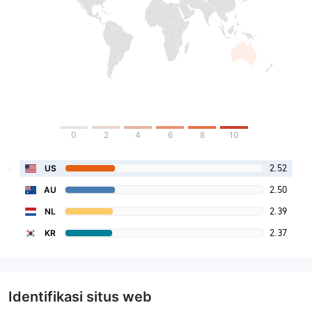
0
2
4
6
8
10
2.52
US
2.50
AU
2.39
NL
2.37
KR
Identifikasi situs web