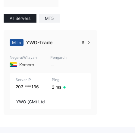
All Servers
MT5
YWO-Trade
MT5
6
Negara/Wilayah
Pengaruh
Komoro
--
Server IP
Ping
203.***.136
2 ms
YWO (CM) Ltd