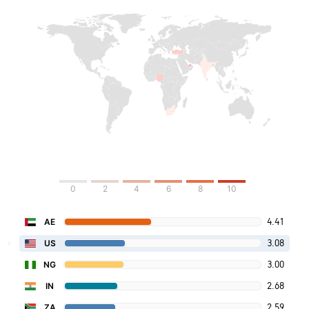
0
2
4
6
8
10
4.41
AE
3.08
US
3.00
NG
2.68
IN
2.59
ZA