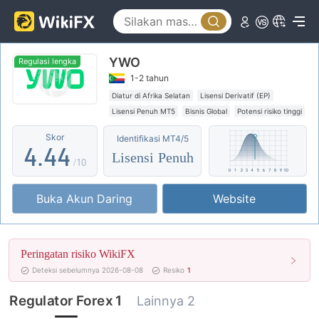
0
0
0
YWO
1
1
1
Regulasi lengka
1-2 tahun
2
2
2
Diatur di Afrika Selatan
Lisensi Derivatif (EP)
Lisensi Penuh MT5
Bisnis Global
Potensi risiko tinggi
3
3
3
Skor
Identifikasi MT4/5
4
.
4
4
Lisensi Penuh
/10
5
5
5
Buka Akun Daring
Website
6
6
6
7
7
7
Peringatan risiko WikiFX
8
8
8
Deteksi sebelumnya 2026-08-08
Resiko
1
9
9
9
Regulator Forex 1
Lainnya 2