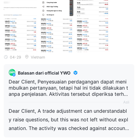
04-29
Vietnam
Balasan dari official YWO
Dear Client, Penyesuaian perdagangan dapat meni
mbulkan pertanyaan, tetapi hal ini tidak dilakukan t
anpa penjelasan. Aktivitas tersebut diperiksa terha
dap catatan akun dan ketentuan yang berlaku, dan
Asli
klien menerima pemberitahuan dan alasan secara la
Dear Client, A trade adjustment can understandabl
ngsung melalui kasus dukungan yang ada. Perminta
an investigasi juga ditangani di sana. YWO menerap
y raise questions, but this was not left without expl
kan keputusan akun hanya ketika ada temuan yang
anation. The activity was checked against account
terdokumentasi dari tinjauan akun, bukan sebagai p
records and applicable terms, and the client receiv
erubahan diskresional terhadap hasil perdagangan.