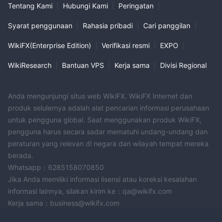
Tentang Kami
|
Hubungi Kami
|
Peringatan
|
Syarat penggunaan
|
Rahasia pribadi
|
Cari panggilan
|
WikiFX(Enterprise Edition)
|
Verifikasi resmi
|
EXPO
|
WikiResearch
|
Bantuan VPS
|
Kerja sama
|
Divisi Regional
Anda mengunjungi situs web WikiFX. WikiFX Internet dan
produk selulernya adalah alat pencarian informasi perusahaan
untuk pengguna global. Saat menggunakan produk WikiFX,
pengguna harus secara sadar mematuhi undang-undang dan
peraturan yang relevan di negara dan wilayah tempat mereka
berada.
Whatsapp：6285158070850
Jika Anda memiliki informasi lisensi atau koreksi kesalahan
informasi lainnya, silakan kirim ke：qa@wikifx.com
Kerja sama：business@wikifx.com