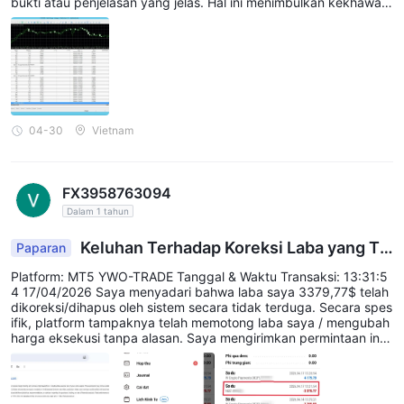
bukti atau penjelasan yang jelas. Hal ini menimbulkan kekhawatir
an serius tentang transparansi dan keadilan. Para trader harus b
erhati-hati.
04-30
Vietnam
FX3958763094
Dalam 1 tahun
Keluhan Terhadap Koreksi Laba yang Ti
Paparan
dak Benar
Platform: MT5 YWO-TRADE Tanggal & Waktu Transaksi: 13:31:5
4 17/04/2026 Saya menyadari bahwa laba saya 3379,77$ telah
dikoreksi/dihapus oleh sistem secara tidak terduga. Secara spes
ifik, platform tampaknya telah memotong laba saya / mengubah
harga eksekusi tanpa alasan. Saya mengirimkan permintaan inv
estigasi kepada tim dukungan, tetapi mereka tidak menanggapi
dan mengabaikan permintaan saya.