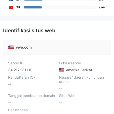
2.46
TR
Identifikasi situs web
ywo.com
Server IP
Lokasi server
34.217.231.110
Amerika Serikat
Pendaftaran ICP
Negara/ daerah kunjungan
utama
--
--
Tanggal pembuatan domain
Situs Web
--
--
Perusahaan