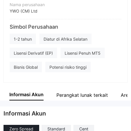
Nama perusahaan
YWO (CM) Ltd
Singkatan
Simbol Perusahaan
YWO
Karyawan perusahaan
1-2 tahun
Diatur di Afrika Selatan
--
Lisensi Derivatif (EP)
Lisensi Penuh MT5
Bisnis Global
Potensi risiko tinggi
Informasi Akun
Perangkat lunak terkait
Are
Informasi Akun
Zero Spread
Standard
Cent