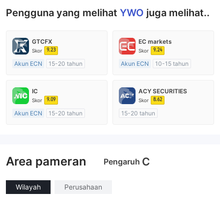
Pengguna yang melihat
YWO
juga melihat..
GTCFX
EC markets
9.23
9.24
Skor
Skor
Akun ECN
15-20 tahun
Akun ECN
10-15 tahun
Diatur di Kerajaan Inggris
Diatur di Australia
Market Maker (MM)
Market Maker (MM)
IC
ACY SECURITIES
Lisensi Penuh MT4
Lisensi Penuh MT4
9.09
8.62
Skor
Skor
Akun ECN
15-20 tahun
15-20 tahun
Diatur di Australia
Diatur di Australia
Market Maker (MM)
Market Maker (MM)
Lisensi Penuh MT4
Lisensi Penuh MT4
Area pameran
C
Pengaruh
Wilayah
Perusahaan