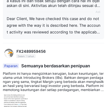
a kasus ini dan tidak setuju dengan cara hal ini dijel
askan di sini. Aktivitas akun telah ditinjau sesuai de
ngan Perjanjian Klien yang berlaku. Pemberitahuan
Asli
dan penjelasan yang relevan telah diberikan melalui
Dear Client, We have checked this case and do not
saluran komunikasi resmi, dan hasilnya didasarkan
pada temuan tinjauan dan ketentuan yang berlaku.
agree with the way it is described here. The accoun
YWO tidak melakukan perubahan sewenang-wenan
t activity was reviewed according to the applicable
g terhadap Saldo klien atau hasil perdagangan. Unt
Client Agreement. The relevant notification and exp
uk alasan privasi dan Keamanan, kami tidak dapat
membagikan detail akun secara publik, tetapi masa
lanation were provided through the official commu
lah ini telah ditangani melalui proses yang tepat. H
FX2489959456
nication channel, and the outcome was based on th
ormat kami, Tim YWO
Dalam 1 tahun
e review findings and applicable terms. YWO does
not make arbitrary changes to client balances or tr
Semuanya berdasarkan penipuan
Paparan
ading results. For privacy and security reasons, we
Platform ini hanya mengizinkan kerugian, bukan keuntungan, ter
utama untuk Introducing Brokers (IBs). Bahkan dengan perdaga
cannot share account details publicly, but this matt
ngan yang sama, tingkat Margin yang berbeda akan menghasilk
er has been handled through the proper process. R
an hasil yang bervariasi bagi investor yang berbeda. Platform ini
memotong keuntungan dari setiap perdagangan, membiarkan kl
egards, YWO Team
ien menanggung kerugiannya. IB mana yang berani berpartisipa
si? Jika mereka melakukannya, mereka akan ditinggalkan tanpa
cara untuk membersihkan kekacauan. Bankir investasi, hati-hati!
Jangan percaya email yang menawarkan dukungan untuk berba