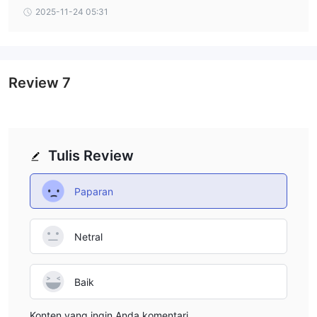
ma bagi trader berpengalaman yang terus mencari kondisi
2025-11-24 05:31
trading optimal. Salah satu nama yang relatif baru di kanc
ah ini adalah YWO. Broker peraturan “lepas pantai” ini men
awarkan berbagai fitur menarik seperti leverage tinggi, de
posit minimum rendah, dan akses ke platform MT5. Namu
n, sebagai editor media finansial yang berfokus pada anali
Review
7
sis berbasis data, tugas kami adalah membedah lebih dari
sekadar penawaran di permukaan.
Tulis Review
Paparan
Netral
Baik
Konten yang ingin Anda komentari