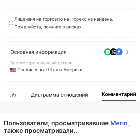
8
7
9
8
Лицензия на торговлю на Форекс не найдена.
Пожалуйста, помните о рисках.
9
Основная информация
Зарегистрированный регион
Соединенные Штаты Америки
Период эксплуатации
1-2 года
Комментарий
й сайт
Диаграмма отношений
Компания
Merin Global Forex Markets Ltd
Пользователи, просматривавшие
Merin
,
также просматривали..