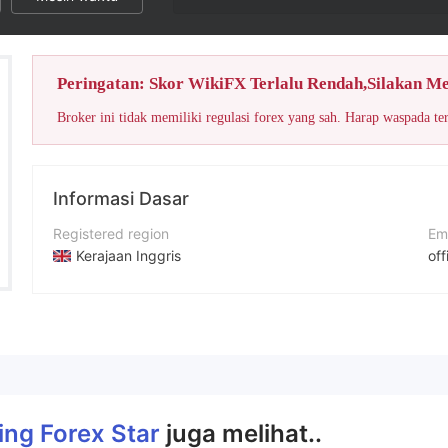
Peringatan: Skor WikiFX Terlalu Rendah,Silakan M
Broker ini tidak memiliki regulasi forex yang sah. Harap waspada te
Informasi Dasar
Registered region
Em
Kerajaan Inggris
off
Periode operasi
No
2-5 tahun
+6
Nama perusahaan
Si
Trading Forex Star
htt
ing Forex Star
juga melihat..