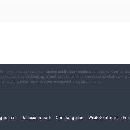
FX mengumpulkan data dari sumber publik dan kontribusi pengguna. Kami berup
semua data selalu lengkap, akurat, atau terbaru, karena dapat berubah seiring 
ng melalui sumber resmi sebelum mengambil keputusan apa pun.
|
|
|
nggunaan
Rahasia pribadi
Cari panggilan
WikiFX(Enterprise Edit