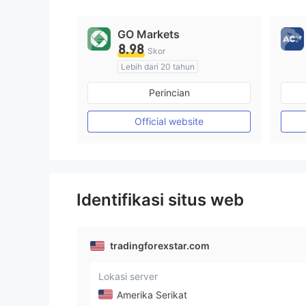
GO Markets
8.98
Skor
Lebih dari 20 tahun
Diatur di Australia
Perincian
Market Maker (MM)
cTrader
Official website
Identifikasi situs web
tradingforexstar.com
Lokasi server
Amerika Serikat