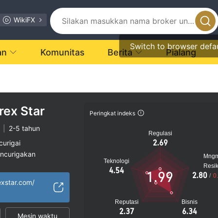
WikiFX
Switch to browser defa
an
Komunitas
Berita
Pialang
rex Star
Peringkat indeks
|
2-5 tahun
Regulasi
2.69
curigai
encurigakan
Mng
Teknologi
gi
Resi
4.54
1.99
2.80
/
0
exstar.com/
Reputasi
Bisnis
2.37
6.34
Mesin waktu