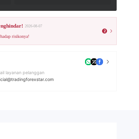
enghindar!
2026-08-07
2
rhadap risikonya!
ail layanan pelanggan
icial@tradingforexstar.com
mor kontak
01139340119
tus Perusahaan
ps://tradingforexstar.com/