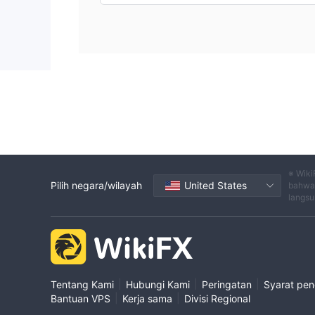
※ Wiki
Pilih negara/wilayah
United States
bahwa 
langsu
|
|
|
Tentang Kami
Hubungi Kami
Peringatan
Syarat pe
|
|
Bantuan VPS
Kerja sama
Divisi Regional