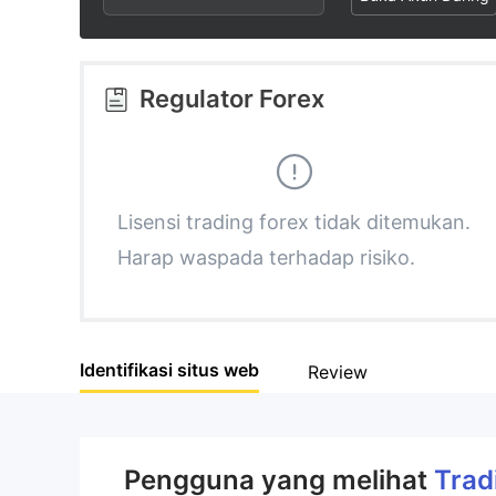
2
3
Regulator Forex
4
5
Lisensi trading forex tidak ditemukan.
Harap waspada terhadap risiko.
6
7
Identifikasi situs web
Review
8
9
Pengguna yang melihat
Trad