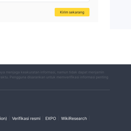
Kirim sekarang
aya menjaga keakuratan informasi, namun tidak dapat menjamin
waktu. Pengguna disarankan untuk memverifikasi informasi penting
|
|
|
|
ion)
Verifikasi resmi
EXPO
WikiResearch