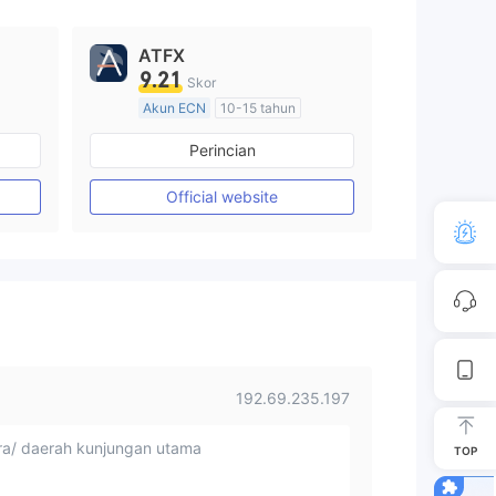
ATFX
9.21
Skor
Akun ECN
10-15 tahun
Diatur di Australia
Perincian
Market Maker (MM)
Lisensi Penuh MT4
Official website
192.69.235.197
a/ daerah kunjungan utama
TOP