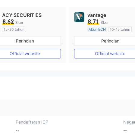
ACY SECURITIES
vantage
8.62
8.71
Skor
Skor
15-20 tahun
Akun ECN
10-15 tahun
Diatur di Australia
Diatur di Australia
Perincian
Perincian
Market Maker (MM)
Market Maker (MM)
Lisensi Penuh MT4
Lisensi Penuh MT4
Official website
Official website
Pendaftaran ICP
Negar
--
--