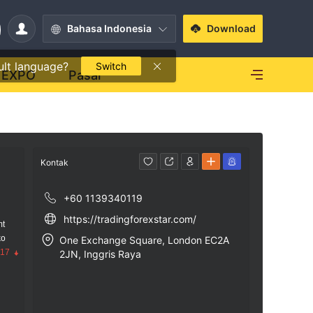
Bahasa Indonesia
Download
ult language?
Switch
EXPO
Pasar
Kontak
+60 1139340119
https://tradingforexstar.com/
mt
ko
One Exchange Square, London EC2A
.17
2JN, Inggris Raya