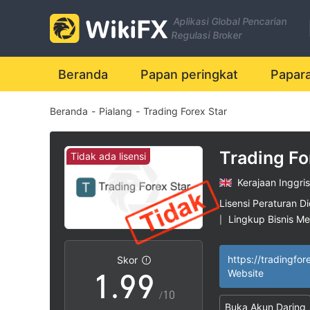
2
2
Aplikasi Global Pencarian
3
3
Regulasi Broker
4
4
Beranda
Papan peringkat
Papar
Beranda
-
Pialang
-
Trading Forex Star
5
5
6
6
Trading Fo
Tidak ada lisensi
Kerajaan Inggris
7
7
Lisensi Peraturan Di
Lingkup Bisnis M
|
0
8
8
Potensi risiko ting
|
https://tradingfor
Skor
1
.
9
9
Website
/10
Buka Akun Daring