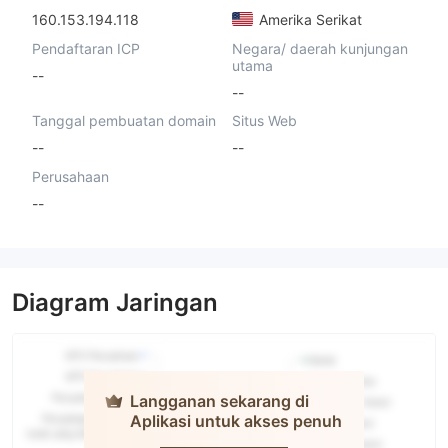
160.153.194.118
Amerika Serikat
Pendaftaran ICP
Negara/ daerah kunjungan
utama
--
--
Tanggal pembuatan domain
Situs Web
--
--
Perusahaan
--
Diagram Jaringan
Langganan sekarang di
Aplikasi untuk akses penuh
EXELCIUS
PRIME