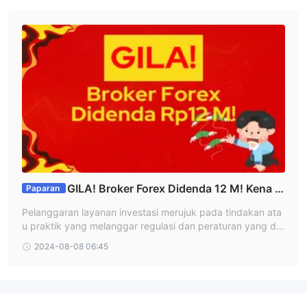
ngatan WikiFX bagi trader dan pelaku industri keuangan.
GILA! Broker Forex Didenda 12 M! Kena K
Paparan
asus Pelanggaran Layanan Investasi
Pelanggaran layanan investasi merujuk pada tindakan ata
u praktik yang melanggar regulasi dan peraturan yang dit
etapkan oleh otoritas pengatur pasar keuangan. Broker ini
2024-08-08 06:45
baru saja diganjar denda luar biasa sebesar Rp12 miliar aki
bat pelanggaran layanan investasi. Siapa brokernya dan d
eretan hukuman apa yang mereka terima?