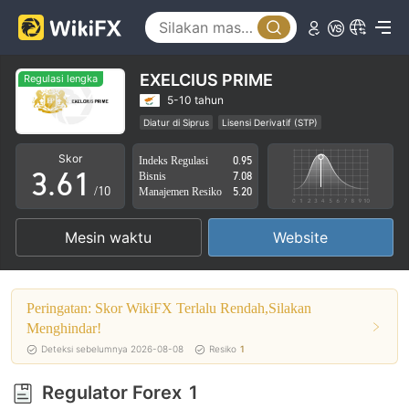
1
2
0
3
EXELCIUS PRIME
Regulasi lengka
1
4
5-10 tahun
Diatur di Siprus
Lisensi Derivatif (STP)
2
5
0
Lingkup Bisnis Mencurigakan
Potensial risiko sedang
Skor
Indeks Regulasi
0.95
3
.
6
1
Bisnis
7.08
/10
Manajemen Resiko
5.20
4
7
2
Mesin waktu
Website
5
8
3
6
9
4
Peringatan: Skor WikiFX Terlalu Rendah,Silakan
7
5
Menghindar!
Deteksi sebelumnya 2026-08-08
Resiko
1
8
6
Regulator Forex
1
9
7