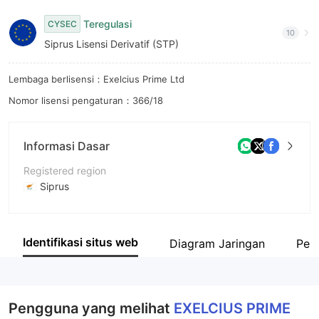
8
Teregulasi
CYSEC
10
9
Siprus Lisensi Derivatif (STP)
Lembaga berlisensi：Exelcius Prime Ltd
Nomor lisensi pengaturan：366/18
Informasi Dasar
Registered region
Siprus
Periode operasi
5-10 tahun
Identifikasi situs web
Diagram Jaringan
Peru
Nama perusahaan
EXELCIUS PRIME
Pengguna yang melihat
EXELCIUS PRIME