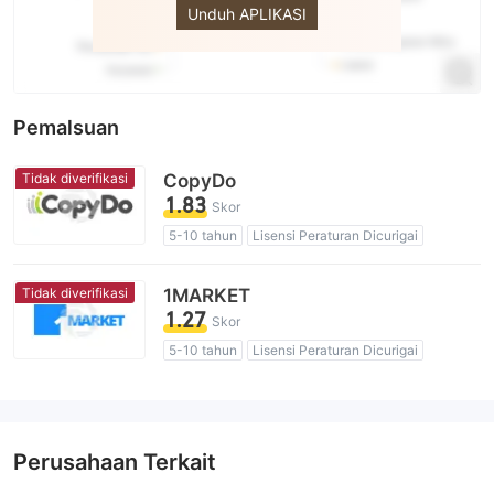
Unduh APLIKASI
Pemalsuan
Tidak diverifikasi
CopyDo
1.83
Skor
5-10 tahun
Lisensi Peraturan Dicurigai
Lingkup Bisnis Mencurigakan
Potensi risiko tinggi
Tidak diverifikasi
1MARKET
1.27
Skor
5-10 tahun
Lisensi Peraturan Dicurigai
Lingkup Bisnis Mencurigakan
Potensi risiko tinggi
Perusahaan Terkait