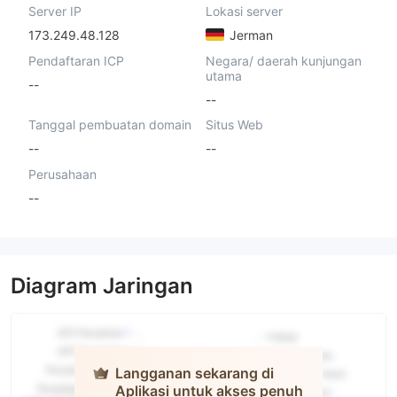
Server IP
Lokasi server
173.249.48.128
Jerman
Pendaftaran ICP
Negara/ daerah kunjungan
utama
--
--
Tanggal pembuatan domain
Situs Web
--
--
Perusahaan
--
Diagram Jaringan
Langganan sekarang di
Aplikasi untuk akses penuh
Lego