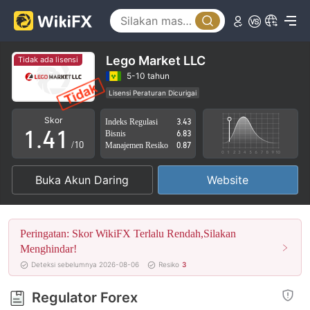
0
1
Lego Market LLC
Tidak ada lisensi
2
5-10 tahun
Lisensi Peraturan Dicurigai
0
3
0
Lingkup Bisnis Mencurigakan
Potensi risiko tinggi
Skor
Indeks Regulasi
3.43
1
.
4
1
Bisnis
6.83
/10
Manajemen Resiko
0.87
2
5
2
Buka Akun Daring
Website
3
6
3
4
7
4
Peringatan: Skor WikiFX Terlalu Rendah,Silakan
5
8
5
Menghindar!
Deteksi sebelumnya 2026-08-06
Resiko
3
6
9
6
Regulator Forex
7
7