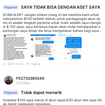
perangkat seluler, memungkinkan pedagang mengelola
SAYA TIDAK BISA DENGAN ASET SAYA
Paparan
perdagangan mereka dari mana pun mereka berada.
SCAM ALERT Jangan izinkan orang ini dia meminta kami untuk
Biaya Non-Perdagangan
menyetorkan $100 terlebih dahulu untuk perdagangan akun de
mo ini adalah langkah pertama untuk scam setelah saya mengiri
Lego Market LLCtidak memberikan informasi yang jelas tentang
m $ 100 saya, saya bertanya kapan akan mulai mendapatkan k
biaya non-perdagangannya. namun, broker menyatakan di
euntungan saya tetapi dia terus mengatakan bahwa bagi saya u
ntuk menarik saya kebanyakan mengirimnya $200 lagi agar aku
situs web mereka bahwa mereka tidak membebankan komisi,
n saya aktif. Saya mengirimnya $200 lagi setelah dia berhasil me
biaya penarikan, atau biaya deposit. namun, penting untuk
nerima uang, lalu dia memblokir saya dari Facebook
diperhatikan bahwa mungkin ada biaya yang dibebankan oleh
penyedia layanan pembayaran, seperti bank atau penerbit
kartu kredit, saat menyimpan atau menarik dana.
2021-08-12
Nigeria
apalagi, sebagai broker lepas pantai yang beroperasi dari st.
vincent dan grenadine, Lego Market LLC mungkin tidak
mematuhi standar peraturan yang ketat, dan hal ini
FX2733365549
menimbulkan kekhawatiran tentang potensi biaya atau biaya
6-10 tahun
tersembunyi, yang dapat dengan mudah menggerogoti
Tidak dapat menarik
Paparan
keuntungan pedagang.
Investasi $100 saya macet di akun sayaLEGO akun dan saya tid
Metode dan biaya deposit dan penarikan
ak dapat melakukan penarikan