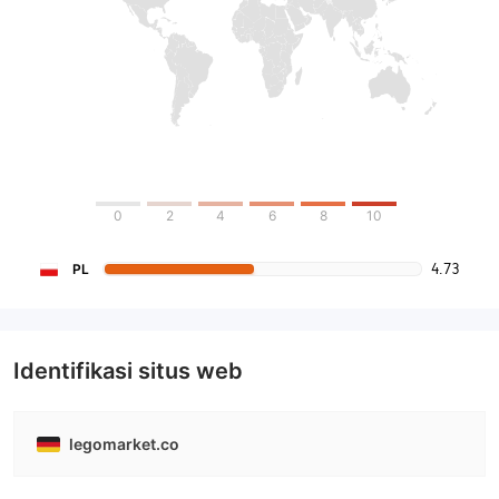
0
2
4
6
8
10
4.73
PL
Identifikasi situs web
legomarket.co