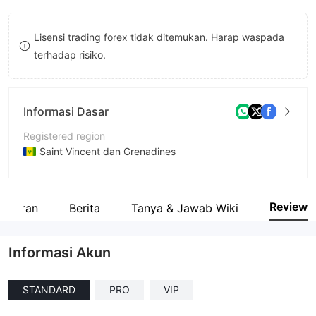
8
8
Lisensi trading forex tidak ditemukan. Harap waspada
9
9
terhadap risiko.
Informasi Dasar
Registered region
Saint Vincent dan Grenadines
Periode operasi
5-10 tahun
Review
raturan
Berita
Tanya & Jawab Wiki
Nama perusahaan
Lego Market LLC.
Informasi Akun
STANDARD
PRO
VIP