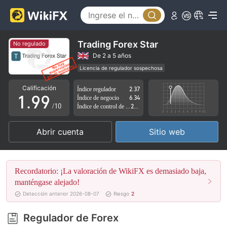
4
4
5
5
6
6
Trading Forex Star
No regulado
7
7
De 2 a 5 años
Licencia de regulador sospechosa
0
8
8
Zona de negocio sospechoso
Riesgo potencial alto
Calificación
Índice regulador
2.37
1
.
9
9
Índice de negocio
6.34
/10
Índice de control de riesgo
2.80
2
Abrir cuenta
Sitio web
3
4
Recordatorio: ¡La valoración de WikiFX es demasiado baja,
5
manténgase alejado!
Detección anterior 2026-08-07
Riesgo
2
6
Regulador de Forex
7