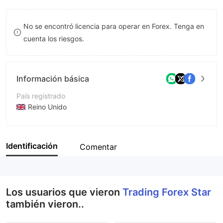
8
No se encontró licencia para operar en Forex. Tenga en
9
cuenta los riesgos.
Información básica
País registrado
Reino Unido
Período de Funcionamiento
De 2 a 5 años
Identificación
Comentar
Empresa
Trading Forex Star
Los usuarios que vieron
Trading Forex Star
también vieron..