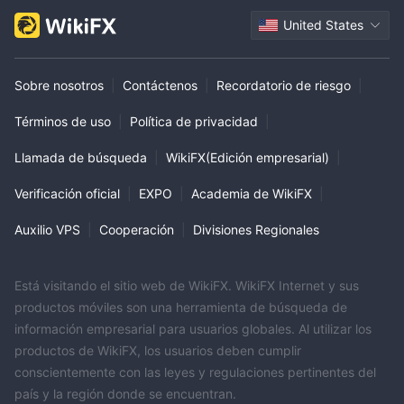
United States
Sobre nosotros
|
Contáctenos
|
Recordatorio de riesgo
|
Términos de uso
|
Política de privacidad
|
Llamada de búsqueda
|
WikiFX(Edición empresarial)
|
Verificación oficial
|
EXPO
|
Academia de WikiFX
|
Auxilio VPS
|
Cooperación
|
Divisiones Regionales
Está visitando el sitio web de WikiFX. WikiFX Internet y sus
productos móviles son una herramienta de búsqueda de
información empresarial para usuarios globales. Al utilizar los
productos de WikiFX, los usuarios deben cumplir
conscientemente con las leyes y regulaciones pertinentes del
país y la región donde se encuentran.