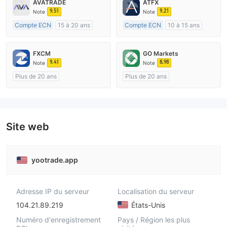
AVATRADE
ATFX
9.51
9.21
Note
Note
Compte ECN
15 à 20 ans
Compte ECN
10 à 15 ans
Réglementation de Australie
Réglementation de Australie
Market Making (MM)
Market Making (MM)
FXCM
GO Markets
Etiquette principale MT4
Etiquette principale MT4
9.41
8.98
Note
Note
Plus de 20 ans
Plus de 20 ans
Réglementation de Australie
Réglementation de Australie
Market Making (MM)
Market Making (MM)
Etiquette principale MT4
cTrader
Site web
yootrade.app
Adresse IP du serveur
Localisation du serveur
104.21.89.219
États-Unis
Numéro d'enregistrement
Pays / Région les plus