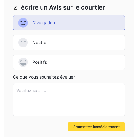
allant jusqu'à
1:500
Yoo Trade propose un effet de levier
écrire un Avis sur le courtier
pour tous les types de compte
, ce qui est assez élevé.
Il est important de garder à l'esprit que plus l'effet de levier est
Divulgation
élevé, plus le risque de perte de votre capital déposé est élevé.
L'utilisation de l'effet de levier peut être à la fois favorable et
Neutre
défavorable.
Spread et Commission
Positifs
spreads à partir de 0,2 pips
Yoo Trade propose des
et
aucune commission
pour les cinq types de compte.
Ce que vous souhaitez évaluer
Plateforme de trading
Dépôt et retrait
Veuillez saisir...
Skrill, Mastercard,
Yoo Trade accepte les paiements via
Visa, Neteller et autres
.
Soumettez immédiatement