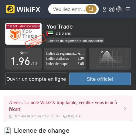
4
1
5
2
6
3
Yoo Trade
 l'instant.
Aucune réglementation pour l'instant.
7
4
2 à 5 ans
Licence de réglementation suspectée
0
8
5
Région d'affaires suspectée
Risque élevé potentiel
Note
Indice de réglementation
4.17
1
.
9
6
Indice d'affaires
5.29
/10
Index de risque
2.65
2
7
Ouvrir un compte en ligne
Site officiel
3
8
4
9
Alerte : La note WikiFX trop faible, veuillez vous tenir à
5
l'écart!
Dernière détection 2026-08-09
Risque
2
6
Licence de change
7