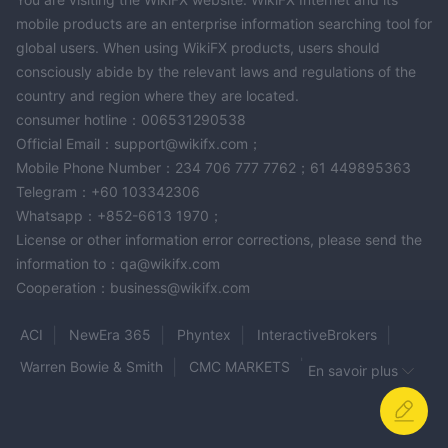
mobile products are an enterprise information searching tool for
global users. When using WikiFX products, users should
consciously abide by the relevant laws and regulations of the
country and region where they are located.
consumer hotline：006531290538
Official Email：support@wikifx.com；
Mobile Phone Number：234 706 777 7762；61 449895363
Telegram：+60 103342306
Whatsapp：+852-6613 1970；
License or other information error corrections, please send the
information to：qa@wikifx.com
Cooperation：business@wikifx.com
ACI
NewEra 365
Phyntex
InteractiveBrokers
Warren Bowie & Smith
CMC MARKETS
En savoir plus
WINDSOR BROKERS
Traders’ Hub
WISDOMPOINT CAPITAL
Fyntura
AGA TRADERS