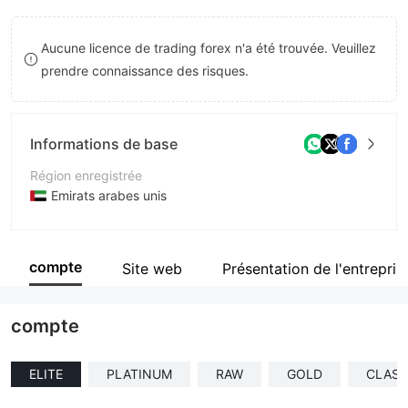
8
Aucune licence de trading forex n'a été trouvée. Veuillez
9
prendre connaissance des risques.
Informations de base
Région enregistrée
Emirats arabes unis
Période d'exploitation
2 à 5 ans
compte
Site web
Présentation de l'entrepris
Société
Tag Markets Ltd
compte
ELITE
PLATINUM
RAW
GOLD
CLASS