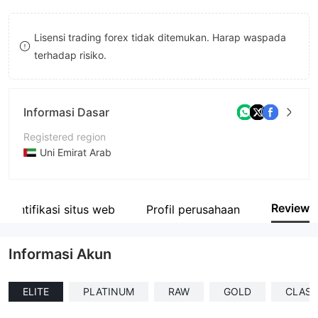
8
Lisensi trading forex tidak ditemukan. Harap waspada
9
terhadap risiko.
Informasi Dasar
Registered region
Uni Emirat Arab
Periode operasi
2-5 tahun
Review
Identifikasi situs web
Profil perusahaan
Nama perusahaan
Tag Markets Ltd
Informasi Akun
ELITE
PLATINUM
RAW
GOLD
CLASS