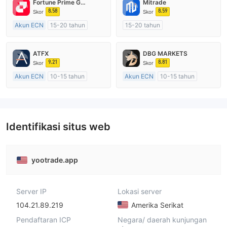
Fortune Prime Global
Mitrade
8.58
8.59
Skor
Skor
Akun ECN
15-20 tahun
15-20 tahun
Diatur di Australia
Diatur di Australia
Market Maker (MM)
Market Maker (MM)
ATFX
DBG MARKETS
Lisensi Penuh MT4
Penelitian mandiri
9.21
8.81
Skor
Skor
Akun ECN
10-15 tahun
Akun ECN
10-15 tahun
Diatur di Australia
Diatur di Australia
Market Maker (MM)
Market Maker (MM)
Lisensi Penuh MT4
Lisensi Penuh MT4
Identifikasi situs web
yootrade.app
Server IP
Lokasi server
104.21.89.219
Amerika Serikat
Pendaftaran ICP
Negara/ daerah kunjungan