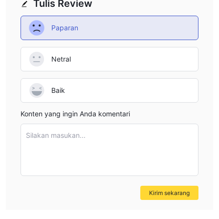
Tulis Review
jenis akun
, yang cukup tinggi.
Penting untuk diingat bahwa semakin besar leverage, semakin
Paparan
besar risiko kehilangan modal yang telah Anda depositkan.
Penggunaan leverage dapat bekerja baik untuk Anda maupun
Netral
melawan Anda.
Spread dan Komisi
Baik
spread mulai dari 0.2 pip
tanpa
YooTrade menawarkan
dan
komisi
untuk semua jenis akun.
Konten yang ingin Anda komentari
Platform Trading
Deposit dan Penarikan
Silakan masukan...
Skrill, Mastercard,
YooTrade menerima pembayaran melalui
Visa, Neteller, dan lainnya
.
Kirim sekarang