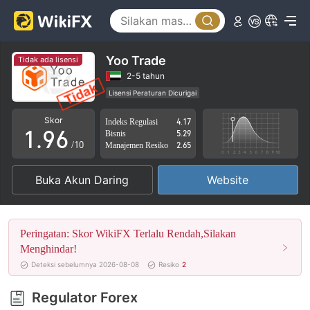
4
1
5
2
6
3
Yoo Trade
Tidak ada lisensi
7
4
2-5 tahun
Lisensi Peraturan Dicurigai
0
8
5
Lingkup Bisnis Mencurigakan
Potensi risiko tinggi
Skor
Indeks Regulasi
4.17
1
.
9
6
Bisnis
5.29
/10
Manajemen Resiko
2.65
2
7
Buka Akun Daring
Website
3
8
4
9
Peringatan: Skor WikiFX Terlalu Rendah,Silakan
5
Menghindar!
Deteksi sebelumnya 2026-08-08
Resiko
2
6
Regulator Forex
7