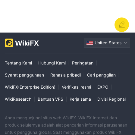
United States
Tentang Kami
|
Hubungi Kami
|
Peringatan
|
Syarat penggunaan
|
Rahasia pribadi
|
Cari panggilan
|
WikiFX(Enterprise Edition)
|
Verifikasi resmi
|
EXPO
|
WikiResearch
|
Bantuan VPS
|
Kerja sama
|
Divisi Regional
Anda mengunjungi situs web WikiFX. WikiFX Internet dan
produk selulernya adalah alat pencarian informasi perusahaan
untuk pengguna global. Saat menggunakan produk WikiFX,