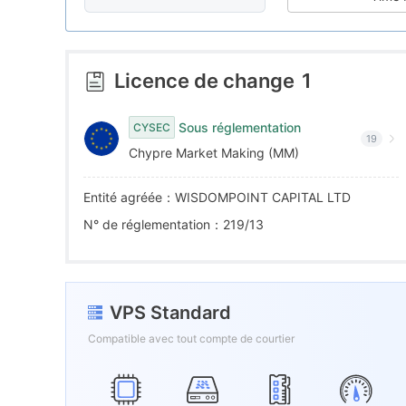
7
8
7
8
9
8
Licence de change
1
9
9
Sous réglementation
CYSEC
19
Chypre Market Making (MM)
Entité agréée：WISDOMPOINT CAPITAL LTD
N° de réglementation：219/13
VPS Standard
Compatible avec tout compte de courtier