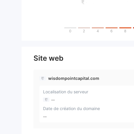
0
2
4
6
8
Site web
wisdompointcapital.com
Localisation du serveur
--
Date de création du domaine
--