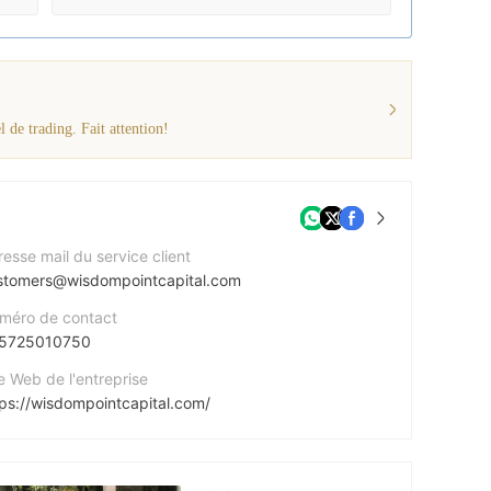
 de trading. Fait attention!
esse mail du service client
stomers@wisdompointcapital.com
méro de contact
5725010750
e Web de l'entreprise
tps://wisdompointcapital.com/
esse de l'entreprise
drea Zappa 1 Office 9 4040, Limassol, Cyprus