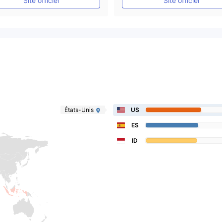
Site officiel
Site officiel
États-Unis
US
ES
ID