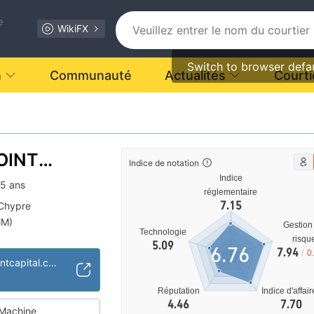
e
WikiFX
Switch to browser defa
n
Communauté
Actualités
Courti
OINT
Indice de notation
Indice
15 ans
réglementaire
7.15
 Chypre
MM)
Gestion
Technologie
 suspectée
risqu
5.09
6.76
7.94
/
0
 moyen
https://wisdompointcapital.com/
Réputation
Indice d'affai
4.46
7.70
Machine