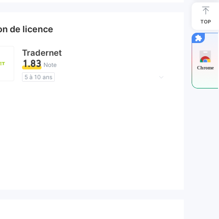
TOP
ion de licence
Tradernet
1.83
Note
Chrome
5 à 10 ans
Licence de réglementation suspectée
Région d'affaires suspectée
Risque élevé potentiel