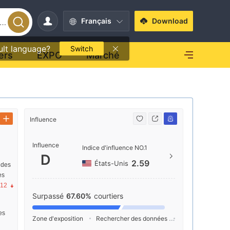
Français
Download
ult language?
Switch
ers
EXPO
Marché
Influence
Contact
Influence
+357
Indice d'influence NO.1
D
https
2.59
États-Unis
 des
es
Andre
.12
ssol,
Surpassé
67.60%
courtiers
res
Zone d'exposition
Rechercher des données
Publicité
Ind