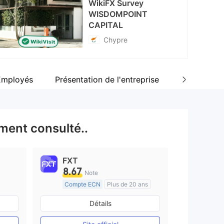
WikiFX Survey
WISDOMPOINT
CAPITAL
Chypre
Employés
Présentation de l'entreprise
Commentai
ment consulté..
FXT
8.67
Note
Compte ECN
Plus de 20 ans
e
Réglementation de Australie
Détails
Market Making (MM)
Etiquette principale MT4