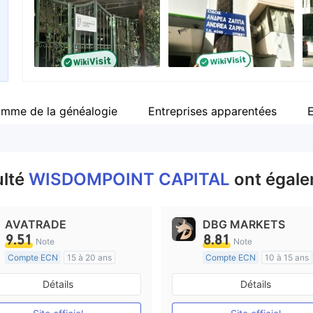
Personnel
--
amme de la généalogie
Entreprises apparentées
ulté
WISDOMPOINT CAPITAL
ont égale
AVATRADE
DBG MARKETS
9.51
8.81
Note
Note
Compte ECN
15 à 20 ans
Compte ECN
10 à 15 ans
Réglementation de Australie
Réglementation de Australi
Détails
Détails
Market Making (MM)
Market Making (MM)
Etiquette principale MT4
Etiquette principale MT4