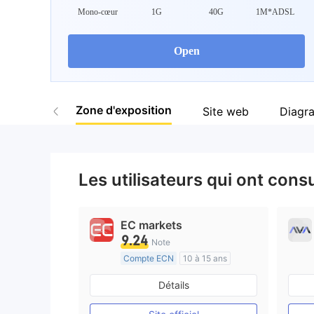
Mono-cœur
1G
40G
1M*ADSL
Open
Zone d'exposition
Site web
Diagr
Les utilisateurs qui ont cons
EC markets
9.24
Note
Compte ECN
10 à 15 ans
Réglementation de Australie
Détails
Market Making (MM)
Etiquette principale MT4