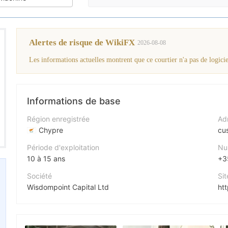
Alertes de risque de WikiFX
2026-08-08
Les informations actuelles montrent que ce courtier n'a pas de logiciel
Informations de base
Région enregistrée
Adr
Chypre
cu
Période d'exploitation
Nu
10 à 15 ans
+3
Société
Sit
Wisdompoint Capital Ltd
ht
Abréviation
Adr
WISDOMPOINT CAPITAL
An