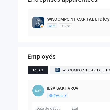
WISDOMPOINT CAPITAL LTD(Cy
Actif
Chypre
Employés
Tous 3
WISDOMPOINT CAPITAL LTD
yprus)
ILYA SAKHAROV
Directeur
Date de début
État