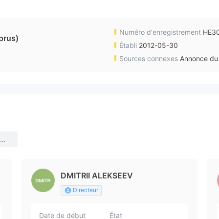
Numéro d'enregistrement
HE3
prus)
Établi
2012-05-30
Sources connexes
Annonce du 
(C
DMITRII ALEKSEEV
Directeur
Date de début
État