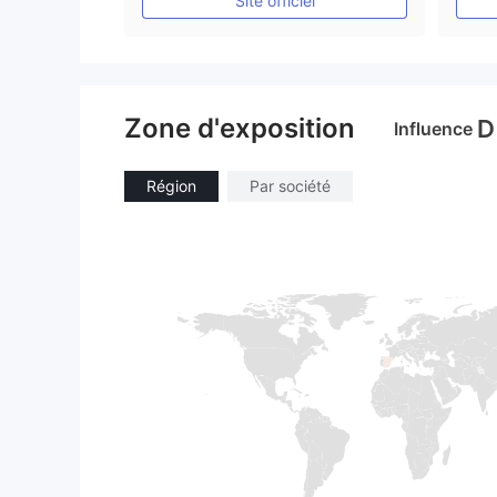
Site officiel
Zone d'exposition
D
Influence
Région
Par société