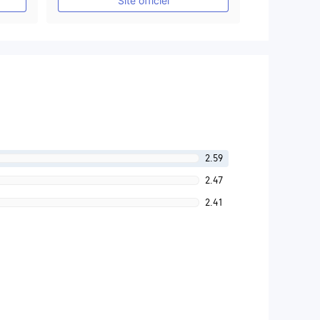
Site officiel
2.59
2.47
2.41