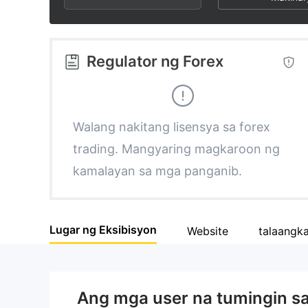
3
1
6
4
2
7
Regulator ng Forex
5
3
8
6
4
9
Walang nakitang lisensya sa forex
trading. Mangyaring magkaroon ng
7
5
kamalayan sa mga panganib.
8
6
Lugar ng Eksibisyon
Website
talaangk
9
7
8
Ang mga user na tumingin s