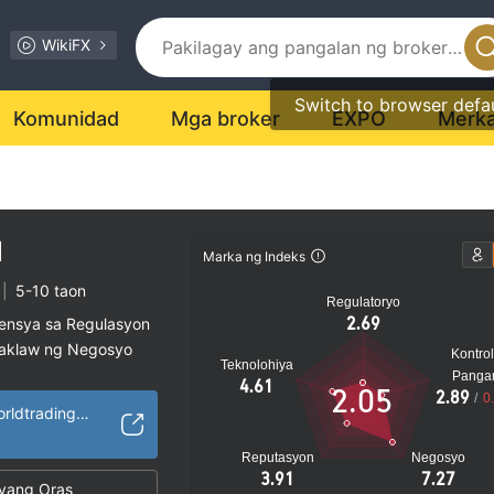
WikiFX
Switch to browser defa
Komunidad
Mga broker
EXPO
Merk
d
Marka ng Indeks
|
5-10 taon
Regulatoryo
2.69
sensya sa Regulasyon
saklaw ng Negosyo
Kontrol
Teknolohiya
al na peligro
Panga
4.61
2.05
2.89
/
0
http://www.ableworldtrading.com/
Reputasyon
Negosyo
3.91
7.27
yang Oras