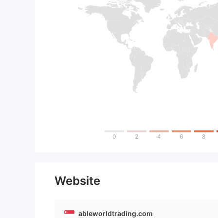
0
2
4
6
8
Website
ableworldtrading.com