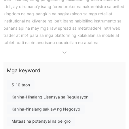
Ltd , ay di-umano'y isang forex broker na nakarehistro sa united
kingdom na nag-aangkin na nagkakaloob sa mga retail at
institutional na kliyente ng iba't ibang nabibiling instrumento sa
pananalapi na may mga raw spread sa metatrader4, mt4 web
trader at mt4 para sa mga platform ng kalakalan sa mobile at
tablet, pati na rin ang isang pagpipilian ng apat na
magkakaibang uri ng totoong account at 24/5 na serbisyo sa
suporta sa customer. narito ang home page ng opisyal na site
ng broker na ito:
Mga keyword
as for regulation, na-verify na yan GEX Finance hindi
napapailalim sa anumang wastong regulasyon. kaya naman
5-10 taon
nakalista ang regulatory status nito sa wikifx bilang "walang
lisensya" at nakakatanggap ito ng medyo mababang marka na
Kahina-Hinalang Lisensya sa Regulasyon
1.25/10. mangyaring magkaroon ng kamalayan sa panganib.
Mga Instrumento sa Pamilihan
Kahina-hinalang saklaw ng Negosyo
GEX FinanceIpinapakita ng website na ang broker ay nag-aalok
Mataas na potensyal na peligro
ng access sa isang malawak na iba't ibang mga asset ng
kalakalan, na sumasaklaw sa forex, indeks, enerhiya, metal,