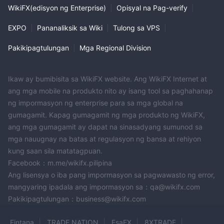
impormasyon sa pakikipag-ugnayan tulad ng mga numero ng
WikiFX(edisyon ng Enterprise)
|
Opisyal na Pag-verify
|
telepono na inaalok ng karamihan sa mga broker.
Mga kalamangan at kahinaan
EXPO
|
Pananaliksik sa Wiki
|
Tulong sa VPS
|
Mga Madalas Itanong
Pakikipagtulungan
|
Mga Regional Division
kung ano ang nagagawa ng mga instrumento sa
pangangalakal GEX Finance alok?
GEX Financenag-aalok ng serye ng mga instrumento sa
Ikaw ay bumibisita sa WikiFX website. Ang WikiFX Internet at
pangangalakal, kabilang ang forex, mga indeks, enerhiya,
ang mga mobile na produkto nito ay isang tool sa paghahanap
metal, crypto, at mga stock.
ng impormasyon ng enterprise para sa mga global na
ginagawa GEX Finance nag-aalok ng mga demo
gumagamit. Kapag gumagamit ng mga produkto ng WikiFX,
account?
ang mga gumagamit ay dapat na sinasadyang sumunod sa
mga nauugnay na batas at regulasyon ng bansa at rehiyon
oo, ang mga demo account ay magagamit sa GEX Finance
kung saan sila matatagpuan.
platform.
Facebook：m.me/wikifx.pilipina
anong mga uri ng trading account ang ginagawa GEX
Ang lisensya o iba pang impormasyon sa pagwawasto ng error,
Finance alok?
mangyaring ipadala ang impormasyon sa：qa@wikifx.com
May kabuuang apat na uri ng trading account ang available,
Pakikipagtulungan：business@wikifx.com
kabilang ang Lot Refunded Account, Islamic Account, MAM
Account, Special Account.
Fintana
TRADE NATION
EsaFX
8XTRADE