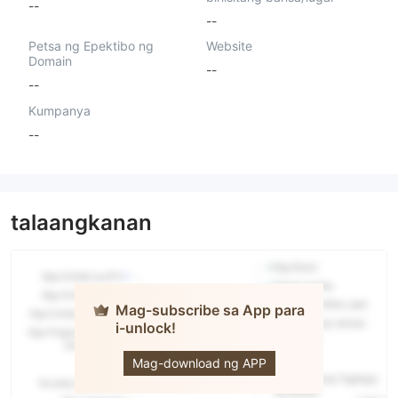
--
--
Petsa ng Epektibo ng
Website
Domain
--
--
Kumpanya
--
talaangkanan
Mag-subscribe sa App para
i-unlock!
GEX
Finance
Mag-download ng APP