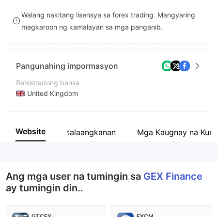
9
7
9
Walang nakitang lisensya sa forex trading. Mangyaring
magkaroon ng kamalayan sa mga panganib.
8
9
Pangunahing impormasyon
Rehistradong bansa
United Kingdom
Panahon ng pagpapatakbo
5-10 taon
Website
talaangkanan
Mga Kaugnay na Kum
Kumpanya
GexFinance UK Ltd
Ang mga user na tumingin sa
GEX Finance
ay tumingin din..
GTCFX
FXCM