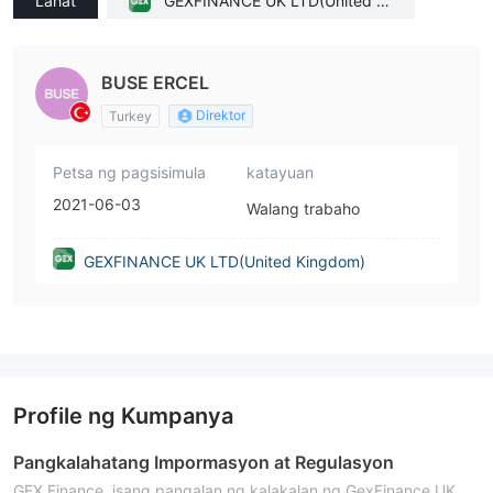
Lahat
GEXFINANCE UK LTD(United Ki
ngdom)
BUSE ERCEL
Direktor
Turkey
Petsa ng pagsisimula
katayuan
2021-06-03
Walang trabaho
GEXFINANCE UK LTD(United Kingdom)
Profile ng Kumpanya
Pangkalahatang Impormasyon at Regulasyon
GEX Finance, isang pangalan ng kalakalan ng GexFinance UK