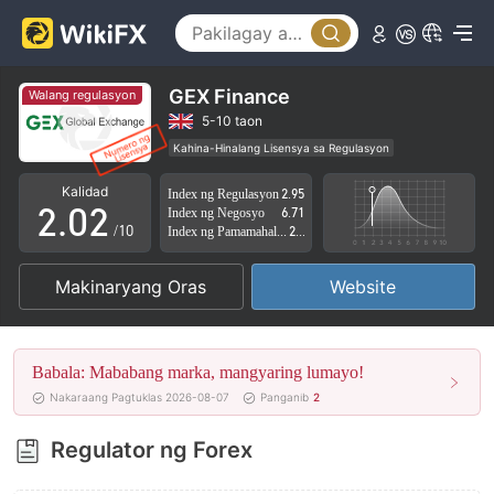
GEX Finance
Walang regulasyon
0
0
5-10 taon
Kahina-Hinalang Lisensya sa Regulasyon
1
1
Kahina-hinalang saklaw ng Negosyo
Kalidad
Index ng Regulasyon
2.95
Mataas na potensyal na peligro
2
.
0
2
Index ng Negosyo
6.71
/10
Index ng Pamamahala sa Panganib
2.83
3
1
3
Makinaryang Oras
Website
4
2
4
5
3
5
Babala: Mababang marka, mangyaring lumayo!
6
4
6
Nakaraang Pagtuklas 2026-08-07
Panganib
2
7
5
7
Regulator ng Forex
8
6
8