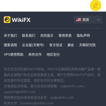
美国
关于我们
|
联系我们
|
风险提示
|
使用条款
|
隐私声明
|
搜索调用
|
企业版(天眼号)
|
官方验证
|
展会
|
天眼研究院
|
VPS使用帮助
|
商务合作
|
地区划分
您正在访问的是WikiFX网站。WikiFX互联网及其移动端产品是一款
面向全球用户的企业信息查询工具。用户在使用WikiFX产品时，请
自觉遵守所在国家、地区有关的法律规范。
交易商投诉举报、疑问咨询反馈邮箱：cs@wikifx.com，
support@wikifx.com
牌照等信息纠错请发送信息至：qa@wikifx.com
商务合作：business@wikifx.com