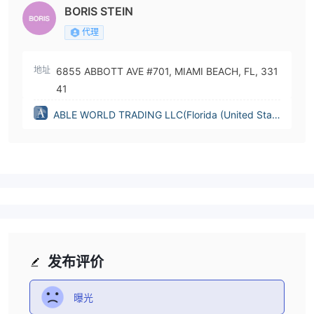
BORIS STEIN
代理
地址
6855 ABBOTT AVE #701, MIAMI BEACH, FL, 331
41
ABLE WORLD TRADING LLC(Florida (United Stat
es))
发布评价
曝光