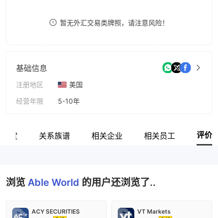
9
7
暂无外汇交易类牌照，请注意风险！
8
9
基础信息
注册地区
美国
经营年限
5-10年
公司全称
Able World Trading LLC
评价
网鉴定
关系族谱
相关企业
相关员工
浏览
Able World
的用户还浏览了..
ACY SECURITIES
VT Markets