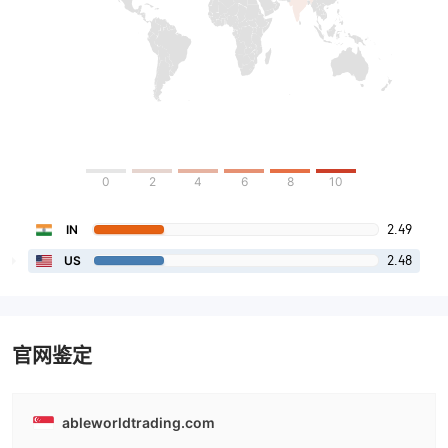
0
2
4
6
8
10
2.49
IN
2.48
US
官网鉴定
ableworldtrading.com