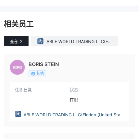
相关员工
全部 2
ABLE WORLD TRADING LLC(Flo
rida (United States))
BORIS STEIN
其他
任职日期
状态
--
在职
ABLE WORLD TRADING LLC(Florida (United Stat
es))