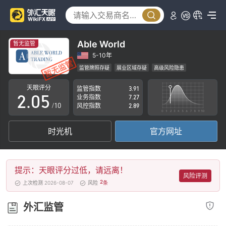
0
1
2
Able World
暂无监管
0
3
5-10年
监管牌照存疑
展业区域存疑
高级风险隐患
1
4
天眼评分
监管指数
3.91
2
.
0
5
业务指数
7.27
/10
风控指数
2.89
3
1
6
时光机
官方网址
4
2
7
5
3
8
提示：天眼评分过低，请远离！
6
4
9
风险评测
2
上次检测 2026-08-07
风险
条
7
5
外汇监管
8
6