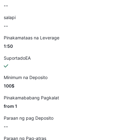
--
salapi
--
Pinakamataas na Leverage
1:50
SuportadoEA
Minimum na Deposito
100$
Pinakamababang Pagkalat
from 1
Paraan ng pag Deposito
--
Paraan ng Pag-atras