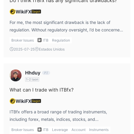
Do I think ITBfx has any significant drawbacks?
Bonus
WikiFX
Sagot
Nagbibigay ng ilang mga bonus ang ITBfx upang mang-akit ng
For me, the most significant drawback is the lack of
mga gumagamit.
regulation. Without regulatory oversight, I’d be concerned
about the safety of my funds and how disputes would be
Broker Issues
ITB
Regulation
handled if something went wrong. Additionally, the fact
2025-07-25
Estados Unidos
that they restrict users in major countries like the USA and
Canada is something that limits their appeal for me. These
factors definitely weigh heavily on my decision-making
Hhduy
process.
1-2 taon
What can I trade with ITBfx?
WikiFX
Sagot
ITBfx offers a broad range of trading instruments,
including forex, metals, indices, stocks, and
cryptocurrencies. I like this variety because it allows me to
Broker Issues
ITB
Leverage
Account
Instruments