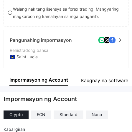
9
7
Walang nakitang lisensya sa forex trading. Mangyaring
magkaroon ng kamalayan sa mga panganib.
8
9
Pangunahing impormasyon
Rehistradong bansa
Saint Lucia
Panahon ng pagpapatakbo
5-10 taon
Impormasyon ng Account
Kaugnay na software
Kumpanya
ITB Broker
Impormasyon ng Account
Crypto
ECN
Standard
Nano
Kapaligiran