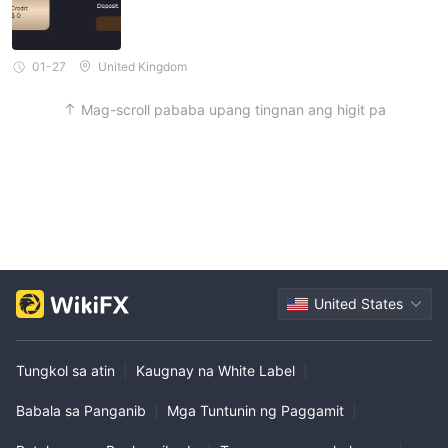
01-27
United Kingdom
Mag-scroll pababa upang tingnan ang higit pa
United States
Tungkol sa atin
|
Kaugnay na White Label
|
Babala sa Panganib
|
Mga Tuntunin ng Paggamit
|