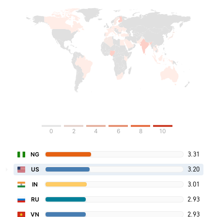
0
2
4
6
8
10
3.31
NG
3.20
US
3.01
IN
2.93
RU
2.93
VN