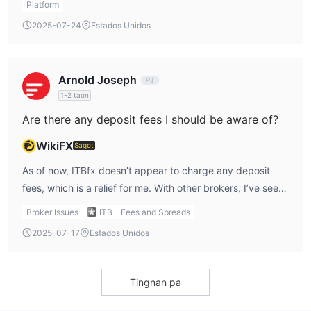
diversify my trades across different markets. Whether I’m
Platform
trading currency pairs, precious metals like gold, or even
2025-07-24
Estados Unidos
cryptocurrencies like Bitcoin, ITBfx has a solid offering
that caters to my trading needs.
Arnold Joseph
1-2 taon
Are there any deposit fees I should be aware of?
WikiFX
Sagot
As of now, ITBfx doesn’t appear to charge any deposit
fees, which is a relief for me. With other brokers, I’ve seen
unexpected deposit charges, and it’s always a bit
Broker Issues
ITB
Fees and Spreads
frustrating. However, because ITBfx hasn’t specified this
2025-07-17
Estados Unidos
in detail, I would still verify with their support team to
make sure there are no hidden fees before I fund my
account.
Tingnan pa