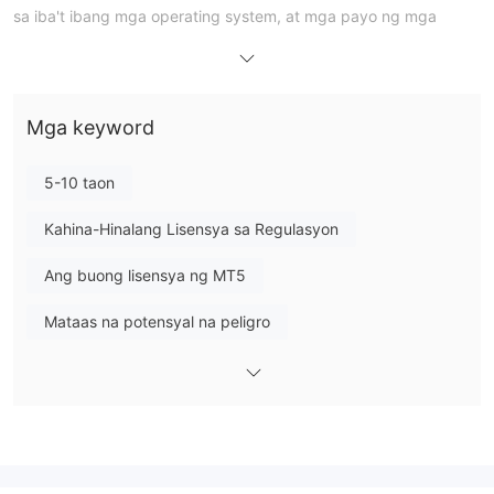
sa iba't ibang mga operating system, at mga payo ng mga
eksperto sa iba pang mga bagay upang suportahan ang
pagkalakalan sa iba't ibang mga aparato.
Mga Kalamangan at Disadvantage
Totoo ba ang ITBfx?
Mga keyword
Ang ITBfx ay hindi regulado.
5-10 taon
Ano ang Maaari Kong Ikalakal sa ITBfx?
Kabilang sa mga item sa pagkalakalan na dala ng ITBfx ang
Kahina-Hinalang Lisensya sa Regulasyon
Forex, commodities, indices, cryptocurrencies, at stocks.
Ang buong lisensya ng MT5
Leverage
Mataas na potensyal na peligro
Ang ITBfx ay nagbibigay ng iba't ibang leverage para sa iba't
ibang mga account.
Uri ng Account
Ang ITBfx ay nag-aalok ng 3 uri ng account: Nano, Standard,
ECN account.