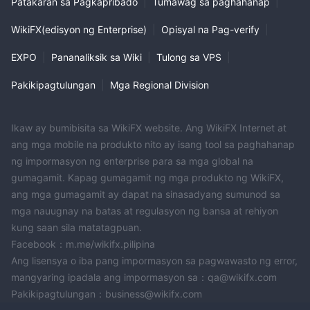
Patakaran sa Pagkapribado
|
Tumawag sa paghahanap
|
WikiFX(edisyon ng Enterprise)
|
Opisyal na Pag-verify
|
EXPO
|
Pananaliksik sa Wiki
|
Tulong sa VPS
|
Pakikipagtulungan
|
Mga Regional Division
Ikaw ay bumibisita sa WikiFX website. Ang WikiFX Internet at
ang mga mobile na produkto nito ay isang tool sa paghahanap
ng impormasyon ng enterprise para sa mga global na
gumagamit. Kapag gumagamit ng mga produkto ng WikiFX,
ang mga gumagamit ay dapat na sinasadyang sumunod sa
mga nauugnay na batas at regulasyon ng bansa at rehiyon
kung saan sila matatagpuan.
Facebook：m.me/wikifx.pilipina
Ang lisensya o iba pang impormasyon sa pagwawasto ng error,
mangyaring ipadala ang impormasyon sa：qa@wikifx.com
Pakikipagtulungan：business@wikifx.com