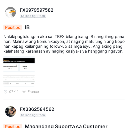
FX6979597582
Sa loob ng 1 taon
IB
Positibo
Nakikipagtulungan ako sa ITBFX bilang isang IB nang ilang pana
hon. Malinaw ang komunikasyon, at naging matulungin ang kopo
nan kapag kailangan ng follow-up sa mga isyu. Ang aking pang
kalahatang karanasan ay naging kasiya-siya hanggang ngayon.
07-11
France
FX3362584562
Sa loob ng 1 taon
Magandang Suporta sa Customer
Positibo