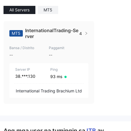
All Servers
MT5
InternationalTrading-Se
MT5
4
rver
Bansa / Distrito
Paggamit
--
--
Server IP
Ping
38.***.130
93 ms
International Trading Brachium Ltd
Ang mga user na tumingin sa
ITB
ay