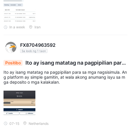
In a week
Iran
FX8704963592
Sa loob ng 1 taon
Ito ay isang matatag na pagpipilian para
Positibo
sa
Ito ay isang matatag na pagpipilian para sa mga nagsisimula. An
g platform ay simple gamitin, at wala akong anumang isyu sa m
ga deposito o mga kalakalan.
07-15
Netherlands