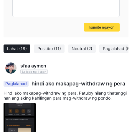
Isumite ngayon
Lahat
(18)
Positibo
(11)
Neutral
(2)
Paglalahad
(5)
sfaa aymen
Sa loob ng 1 taon
hindi ako makapag-withdraw ng pera
Paglalahad
Hindi ako makapag-withdraw ng pera. Patuloy nilang tinatanggi
han ang aking kahilingan para mag-withdraw ng pondo.