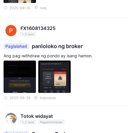
2025-08-20
Iraq
FX1608134325
1-2 taon
panloloko ng broker
Paglalahad
Ang pag-withdraw ng pondo ay isang hamon.
2025-06-29
Indonesia
Totok widayat
1-2 taon
Napatotohanan