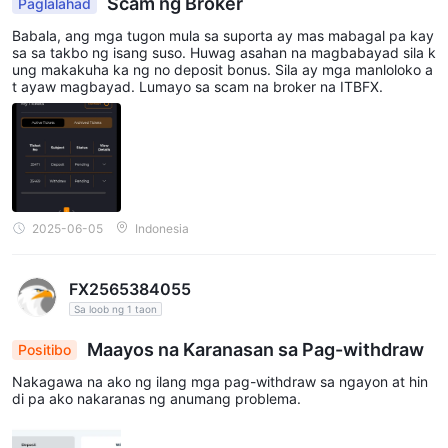
Scam ng Broker
Paglalahad
Babala, ang mga tugon mula sa suporta ay mas mabagal pa kay
sa sa takbo ng isang suso. Huwag asahan na magbabayad sila k
ung makakuha ka ng no deposit bonus. Sila ay mga manloloko a
t ayaw magbayad. Lumayo sa scam na broker na ITBFX.
2025-06-05
Indonesia
FX2565384055
Sa loob ng 1 taon
Maayos na Karanasan sa Pag-withdraw
Positibo
Nakagawa na ako ng ilang mga pag-withdraw sa ngayon at hin
di pa ako nakaranas ng anumang problema.