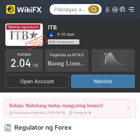
0
1
ITB
Walang regulasyon
0
2
5-10 taon
ECN na Account
1
3
Kahina-Hinalang Lisensya sa Regulasyon
Kalidad
Pagkilala sa MT4/5
Ang buong lisensya ng MT5
2
.
0
4
Buong Lisensya
Mataas na potensyal na peligro
/10
3
1
5
Open Account
Website
4
2
6
5
3
7
Babala: Mababang marka, mangyaring lumayo!
6
4
8
Nakaraang Pagtuklas 2026-08-08
Panganib
2
7
5
9
Regulator ng Forex
8
6