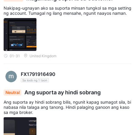
Nakipag-ugnayan ako sa suporta minsan tungkol sa mga setting
ng account. Tumagal ng ilang mensahe, ngunit naayos naman.
01-31
United Kingdom
FX1791916490
Sa loob ng 1 taon
Ang suporta ay hindi sobrang
Neutral
Ang suporta ay hindi sobrang bilis, ngunit kapag sumagot sila, bi
nabasa nila talaga ang tanong. Hindi palaging ganoon ang kaso
sa mga broker.