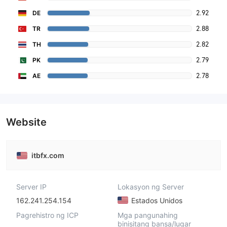
2.92
DE
2.88
TR
2.82
TH
2.79
PK
2.78
AE
Website
itbfx.com
Server IP
Lokasyon ng Server
162.241.254.154
Estados Unidos
Pagrehistro ng ICP
Mga pangunahing
binisitang bansa/lugar