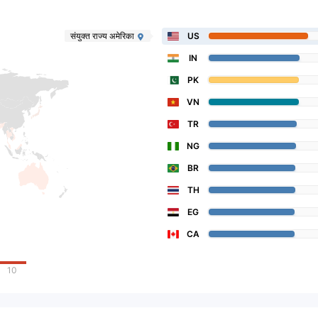
संयुक्त राज्य अमेरिका
US
IN
PK
VN
TR
NG
BR
TH
EG
CA
10