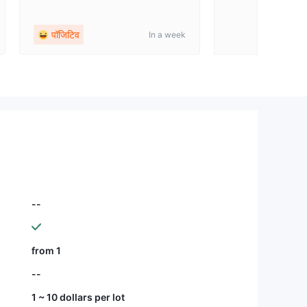
जमा या ट्रेडों में कोई स
पॉजिटिव
पॉजिटिव
In a week
--
from 1
--
1 ~ 10 dollars per lot