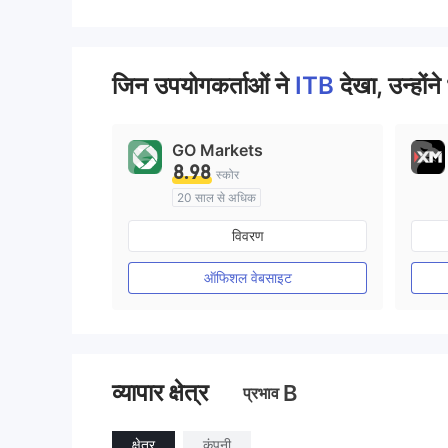
जिन उपयोगकर्ताओं ने
ITB
देखा, उन्होंने
GO Markets
8.98
स्कोर
20 साल से अधिक
ऑस्ट्रेलिया विनियमन
विवरण
मार्केट मेकिंग (एमएम)
cTrader
ऑफिशल वेबसाइट
व्यापार क्षेत्र
B
प्रभाव
क्षेत्र
कंपनी