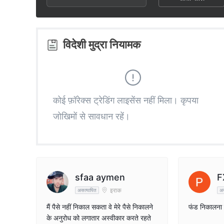
3
1
5
4
2
6
विदेशी मुद्रा नियामक
5
3
7
6
4
8
कोई फ़ॉरेक्स ट्रेडिंग लाइसेंस नहीं मिला। कृपया
जोखिमों से सावधान रहें।
7
5
9
8
6
9
7
sfaa aymen
F
इराक
असत्यापित
अस
8
मैं पैसे नहीं निकाल सकता वे मेरे पैसे निकालने
फंड निकालना च
के अनुरोध को लगातार अस्वीकार करते रहते