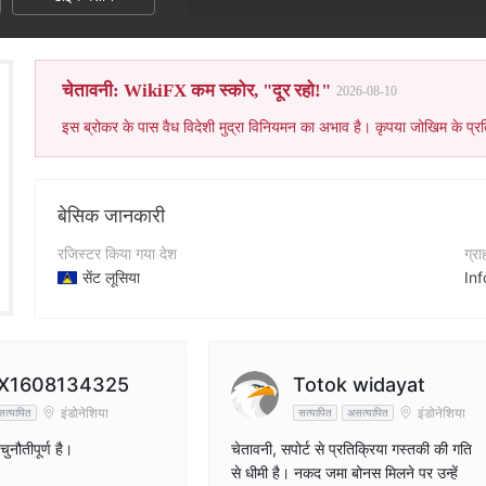
इस ब्रोकर का विक
चेतावनी: WikiFX कम स्कोर, "दूर रहो!"
2026-08-10
इस ब्रोकर के पास वैध विदेशी मुद्रा विनियमन का अभाव है। कृपया जोखिम के प्रत
बेसिक जानकारी
रजिस्टर किया गया देश
ग्र
सेंट लूसिया
In
संचालन अवधि
कॉन्
5-10 साल
+4
कंपनी का नाम
कंप
X1608134325
Totok widayat
ITB Broker
htt
इंडोनेशिया
इंडोनेशिया
त्यापित
सत्यापित
असत्यापित
ुनौतीपूर्ण है।
चेतावनी, सपोर्ट से प्रतिक्रिया गस्तकी की गति
से धीमी है। नकद जमा बोनस मिलने पर उन्हें