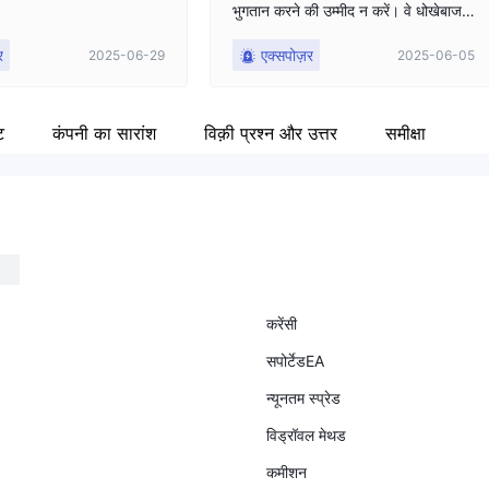
भुगतान करने की उम्मीद न करें। वे धोखेबाज हैं
और भुगतान करना नहीं चाहते। धोखाधारी द
र
एक्सपोज़र
2025-06-29
2025-06-05
लाल ITBFX से दूर रहें।
ट
कंपनी का सारांश
विक़ी प्रश्न और उत्तर
समीक्षा
करेंसी
सपोर्टेडEA
न्यूनतम स्प्रेड
विड्रॉवल मेथड
कमीशन