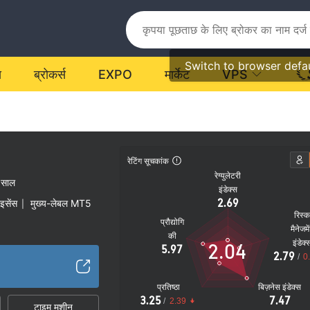
Switch to browser defa
य
ब्रोकर्स
EXPO
मार्केट
VPS
रेटिंग सूचकांक
रेग्युलेटरी
 साल
इंडेक्स
2.69
ाइसेंस
मुख्य-लेबल MT5
|
रिस्
प्रौद्योगि
मैनेजमे
की
इंडेक्
2.04
5.97
2.79
/
0
प्रतिष्ठा
बिज़नेस इंडेक्स
3.25
7.47
/
2.39
टाइम मशीन