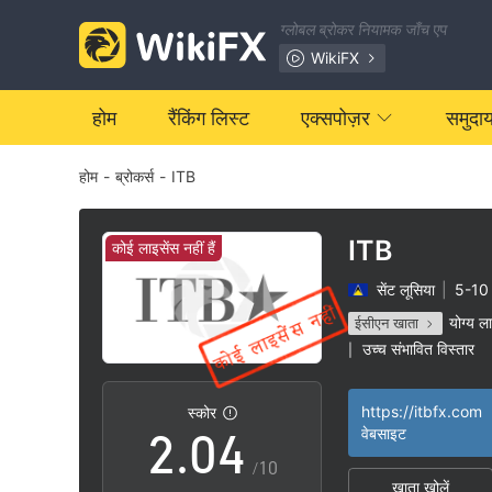
ग्लोबल ब्रोकर नियामक जाँच एप
WikiFX
होम
रैंकिंग लिस्ट
एक्सपोज़र
समुदा
होम
-
ब्रोकर्स
-
ITB
0
1
ITB
कोई लाइसेंस नहीं हैं
सेंट लूसिया
|
5-10
0
2
योग्य ल
ईसीएन खाता
उच्च संभावित विस्तार
|
1
3
https://itbfx.com
स्कोर
2
.
0
4
वेबसाइट
/10
खाता खोलें