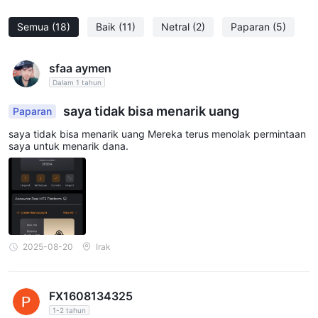
Semua
(18)
Baik
(11)
Netral
(2)
Paparan
(5)
sfaa aymen
Dalam 1 tahun
saya tidak bisa menarik uang
Paparan
saya tidak bisa menarik uang Mereka terus menolak permintaan
saya untuk menarik dana.
2025-08-20
Irak
FX1608134325
1-2 tahun