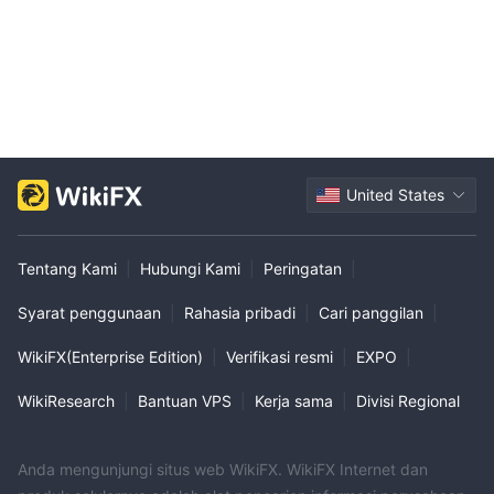
United States
Tentang Kami
|
Hubungi Kami
|
Peringatan
|
Syarat penggunaan
|
Rahasia pribadi
|
Cari panggilan
|
WikiFX(Enterprise Edition)
|
Verifikasi resmi
|
EXPO
|
WikiResearch
|
Bantuan VPS
|
Kerja sama
|
Divisi Regional
Anda mengunjungi situs web WikiFX. WikiFX Internet dan