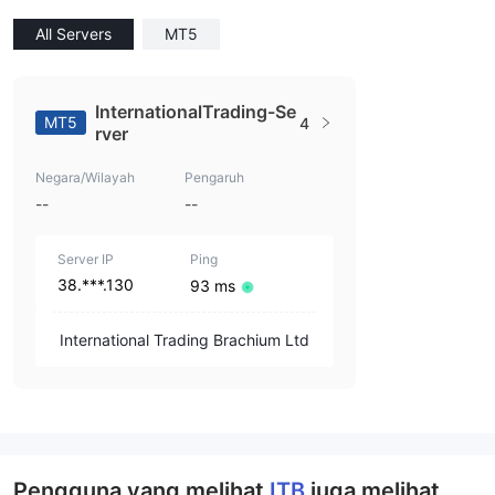
All Servers
MT5
InternationalTrading-Se
MT5
4
rver
Negara/Wilayah
Pengaruh
--
--
Server IP
Ping
38.***.130
93 ms
International Trading Brachium Ltd
Pengguna yang melihat
ITB
juga melihat..