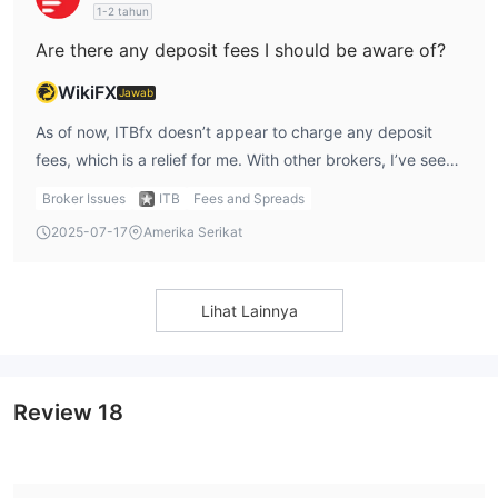
1-2 tahun
Are there any deposit fees I should be aware of?
WikiFX
Jawab
As of now, ITBfx doesn’t appear to charge any deposit
fees, which is a relief for me. With other brokers, I’ve seen
unexpected deposit charges, and it’s always a bit
Broker Issues
ITB
Fees and Spreads
frustrating. However, because ITBfx hasn’t specified this
2025-07-17
Amerika Serikat
in detail, I would still verify with their support team to
make sure there are no hidden fees before I fund my
account.
Lihat Lainnya
Review
18