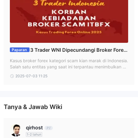
Komisi hanya berlaku untuk akun ECN sebesar $4 per lot; akun
nano dan standar tidak dikenakan komisi.
ITBfx memiliki tingkat stop out. Untuk akun Nano dan Standar,
tingkatnya adalah 20%. Untuk akun ECN, tingkatnya adalah
30%.
Platform Trading
3 Trader WNI Dipecundangi Broker Forex
Paparan
Scam ITBFX Kasus Modus NDB, Promosi & Withdr
Deposit dan Penarikan
Kasus broker forex kategori scam kian marak di Indonesia.
aw
Salah satu entitas yang saat ini terpantau menimbulkan ba
ITBfx tidak menyebutkan metode pembayaran yang spesifik.
nyak keluhan adalah ITBFX (International Trading Brachiu
adalah $10 dalam akun Nano.
Namun, deposit minimum
2025-07-03 11:25
m Ltd). Tiga trader online asal Indonesia mengungkap pen
galaman pahit mulai dari iming-iming No Deposit Bonus (N
Bonus
DB) hingga masalah withdraw yang tidak kunjung usai. Art
ITBfx memberikan beberapa bonus untuk menarik pengguna.
ikel ini mengupas tuntas fenomena tersebut dan menyingk
apkan kejahatan platform di balik nama ITBFX.
Tanya & Jawab Wiki
qirhost
1-2 tahun