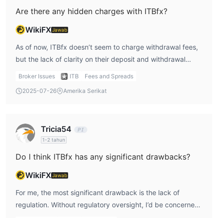
Are there any hidden charges with ITBfx?
WikiFX
Jawab
As of now, ITBfx doesn’t seem to charge withdrawal fees,
but the lack of clarity on their deposit and withdrawal
methods leaves me with some uncertainty. I’d feel more
Broker Issues
ITB
Fees and Spreads
comfortable knowing exactly what payment options I have
2025-07-26
Amerika Serikat
and whether there are any hidden fees associated with
deposits or withdrawals. Since ITBfx doesn’t provide
specific details on this, I’d contact their support team to
Tricia54
get more information before committing any funds.
1-2 tahun
Do I think ITBfx has any significant drawbacks?
WikiFX
Jawab
For me, the most significant drawback is the lack of
regulation. Without regulatory oversight, I’d be concerned
about the safety of my funds and how disputes would be