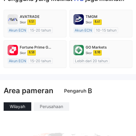
AVATRADE
TMGM
9.51
8.61
Skor
Skor
Akun ECN
15-20 tahun
Akun ECN
10-15 tahun
Diatur di Australia
Diatur di Australia
Market Maker (MM)
Market Maker (MM)
Fortune Prime Global
GO Markets
Lisensi Penuh MT4
Lisensi Penuh MT4
8.58
8.98
Skor
Skor
Akun ECN
15-20 tahun
Lebih dari 20 tahun
Diatur di Australia
Diatur di Australia
Market Maker (MM)
Market Maker (MM)
Lisensi Penuh MT4
cTrader
Area pameran
B
Pengaruh
Wilayah
Perusahaan