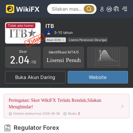
0
1
ITB
Tidak ada lisensi
0
2
5-10 tahun
Akun ECN
Lisensi Peraturan Dicurigai
1
3
Lisensi Penuh MT5
Potensi risiko tinggi
Skor
Identifikasi MT4/5
2
.
0
4
Lisensi Penuh
/10
3
1
5
Buka Akun Daring
Website
4
2
6
5
3
7
Peringatan: Skor WikiFX Terlalu Rendah,Silakan
6
4
8
Menghindar!
Deteksi sebelumnya 2026-08-08
Resiko
2
7
5
9
Regulator Forex
8
6