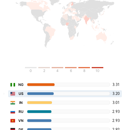
0
2
4
6
8
10
3.31
NG
3.20
US
3.01
IN
2.93
RU
2.93
VN
2.92
DE