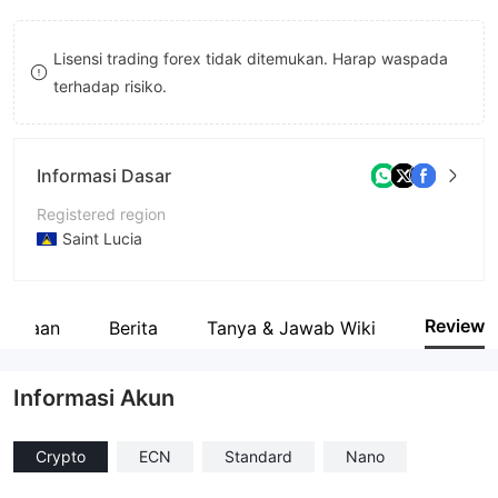
9
7
Lisensi trading forex tidak ditemukan. Harap waspada
8
terhadap risiko.
9
Informasi Dasar
Registered region
Saint Lucia
Periode operasi
5-10 tahun
Review
usahaan
Berita
Tanya & Jawab Wiki
Nama perusahaan
ITB Broker
Informasi Akun
Crypto
ECN
Standard
Nano