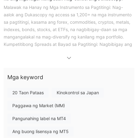
Malawak na Hanay ng Mga Instrumento sa Pagtitingi:
Nag-
aalok ang Dukascopy ng access sa 1,200+ na mga instrumento
sa pagtitingi, kasama ang forex, commodities, cryptos, metals,
indexes, bonds, stocks, at ETFs, na nagbibigay-daan sa mga
mangangalakal na mag-diversify ng kanilang mga portfolio.
Kumpetitibong Spreads at Bayad sa Pagtitingi:
Nagbibigay ang
Dukascopy ng relatibong mababang spreads, kung saan ang
mga sikat na currency pair tulad ng EUR/USD at USD/JPY ay
may average spreads na nasa mga 0.3/0.4 pips. Ang default na
rate ng komisyon na 0.7 pips ay nagpapanatili ng
Mga keyword
kumpetitibong kabuuang gastos sa pagtitingi.
Maramihang mga Plataporma ng Pagtitingi:
Nag-aalok ang
20 Taon Pataas
Kinokontrol sa Japan
Dukascopy ng iba't ibang mga plataporma ng pagtitingi,
kasama ang JForex4, MetaTrader4/5 (MT4/5), at ang Web
Paggawa ng Market (MM)
Binary Trader system. Ang mga platapormang ito ay
sumasaklaw sa iba't ibang mga kagustuhan sa pagtitingi at
Pangunahing label na MT4
nagbibigay ng mga advanced na tool at feature sa paggawa ng
Ang buong lisensya ng MT5
mga chart.