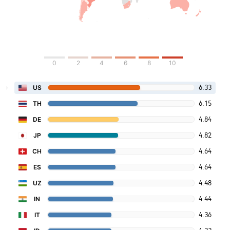
0
2
4
6
8
10
6.33
US
6.15
TH
4.84
DE
4.82
JP
4.64
CH
4.64
ES
4.48
UZ
4.44
IN
4.36
IT