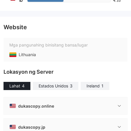
4.33
ID
Website
Mga pangunahing binisitang bansa/lugar
Lithuania
Lokasyon ng Server
Lahat
4
Estados Unidos
3
Ireland
1
dukascopy.online
dukascopy.jp