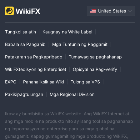
United States
Tungkol sa atin
|
Kaugnay na White Label
|
Babala sa Panganib
|
Mga Tuntunin ng Paggamit
|
Patakaran sa Pagkapribado
|
Tumawag sa paghahanap
|
WikiFX(edisyon ng Enterprise)
|
Opisyal na Pag-verify
|
EXPO
|
Pananaliksik sa Wiki
|
Tulong sa VPS
|
Pakikipagtulungan
|
Mga Regional Division
Ikaw ay bumibisita sa WikiFX website. Ang WikiFX Internet at
ang mga mobile na produkto nito ay isang tool sa paghahanap
ng impormasyon ng enterprise para sa mga global na
gumagamit. Kapag gumagamit ng mga produkto ng WikiFX,