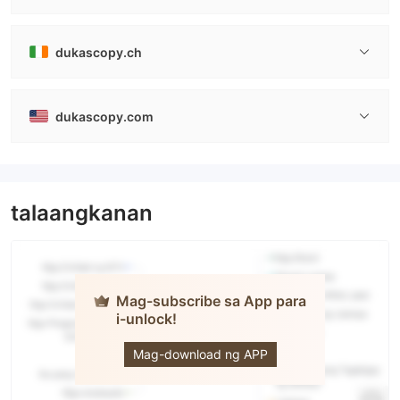
dukascopy.ch
dukascopy.com
talaangkanan
Mag-subscribe sa App para
i-unlock!
Dukascopy
Bank
Mag-download ng APP