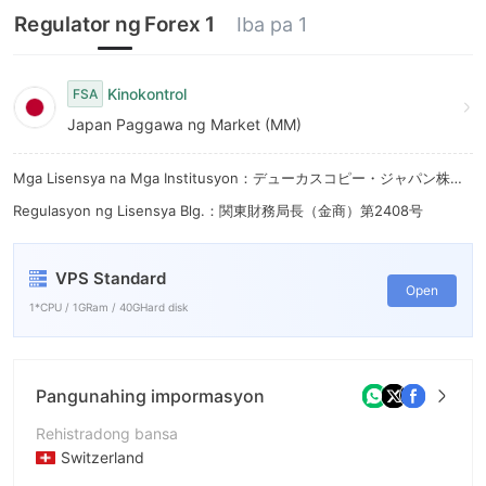
8
6
Regulator ng Forex 1
Iba pa 1
9
7
8
Kinokontrol
FSA
Japan Paggawa ng Market (MM)
9
Mga Lisensya na Mga Institusyon：デューカスコピー・ジャパン株式会社
Regulasyon ng Lisensya Blg.：関東財務局長（金商）第2408号
VPS Standard
Open
1*CPU / 1GRam / 40GHard disk
Pangunahing impormasyon
Rehistradong bansa
Switzerland