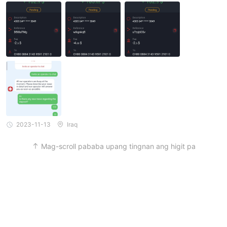
on sinusubukan kong nakipag-ugnayan ako sa suporta at walan
g sagot
2023-11-13
Iraq
Mag-scroll pababa upang tingnan ang higit pa