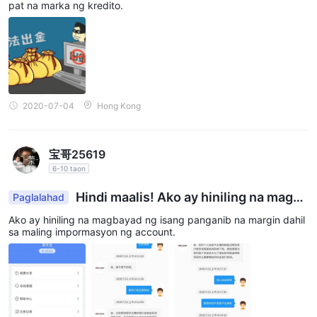
pat na marka ng kredito.
preference at mga kinakailangan.
Madalas Itanong na mga Tanong (FAQs)
Anong mga financial instrument ang maaaring i-trade
ko sa Dukascopy?
Ang Dukascopy ay nag-aalok ng 1,200+ na mga financial
2020-07-04
Hong Kong
instrument, kasama ang forex, commodities, cryptos, metals,
indexes, bonds, stocks, at ETFs.
Paano ko maide-deposito ang mga pondo sa aking
宝哥25619
Dukascopy trading account?
6-10 taon
Ang Dukascopy ay nagbibigay ng iba't ibang mga paraan ng
Hindi maalis! Ako ay hiniling na magba
Paglalahad
pagdedeposito, kasama ang wire transfers, payment cards,
yad ng panganib margin.
Ako ay hiniling na magbayad ng isang panganib na margin dahil
Skrill, Neteller, at cryptocurrencies.
sa maling impormasyon ng account.
Anong mga trading platform ang available sa
Dukascopy?
Ang Dukascopy ay nag-aalok ng JForex4, MetaTrader4/5
(MT4/5), at ang Web Binary Trader system para sa binary
options trading.