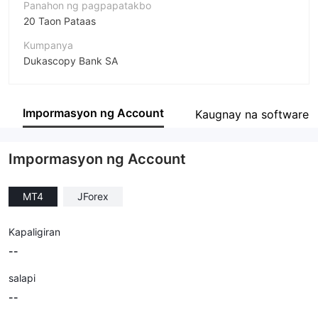
Panahon ng pagpapatakbo
20 Taon Pataas
Kumpanya
Dukascopy Bank SA
Pagwawasto
Dukascopy Bank
Impormasyon ng Account
Kaugnay na software
empleyado ng kumpanya
300
Impormasyon ng Account
MT4
JForex
Kapaligiran
--
salapi
--