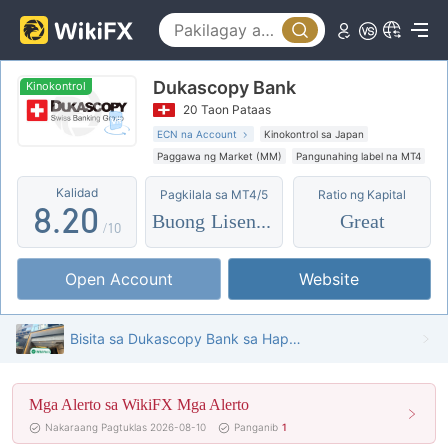
3
4
Dukascopy Bank
5
Kinokontrol
20 Taon Pataas
6
0
ECN na Account
Kinokontrol sa Japan
Paggawa ng Market (MM)
Pangunahing label na MT4
7
1
Pandaigdigang negosyo
Kalidad
Pagkilala sa MT4/5
Ratio ng Kapital
Mataas na potensyal na peligro
8
.
2
0
Buong Lisensya
Great
/10
9
3
1
Open Account
Website
4
2
5
3
Bisita sa Dukascopy Bank sa Hapon - Natagpuan ang Opisina
6
4
Mga Alerto sa WikiFX Mga Alerto
7
5
Nakaraang Pagtuklas 2026-08-10
Panganib
1