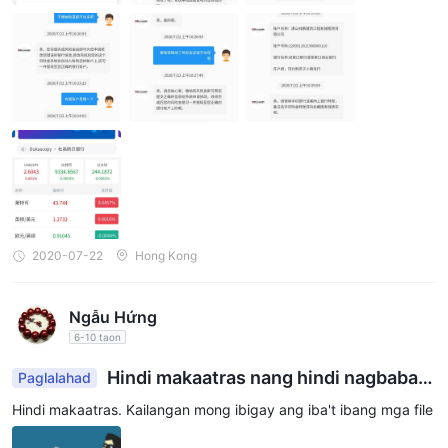
Mayroon bang demo account na available sa
Dukascopy?
Oo, nagbibigay ang Dukascopy ng demo accounts para sa
forex at binary options trading gamit ang JForex4 at MT4/5
platforms.
2020-07-22
Hong Kong
Ngẫu Hứng
6-10 taon
Hindi makaatras nang hindi nagbabay
Paglalahad
ad ng personal na buwis sa kita. Binalaan ko kayo
Hindi makaatras. Kailangan mong ibigay ang iba't ibang mga file
na magpapadala ako ng impormasyon ng aking ac
count at makikipag-chat sa mga regulator ng Swi