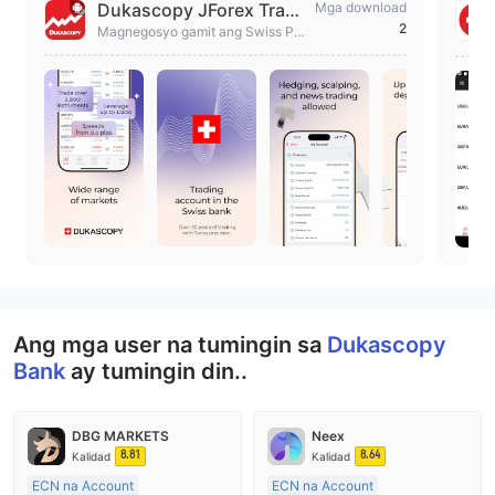
Dukascopy JForex Tradi
Mga download
2
ng
Magnegosyo gamit ang Swiss Pre
cision. Mga spread mula 0.1 pips.
1200+ instrumento.
Ang mga user na tumingin sa
Dukascopy
Bank
ay tumingin din..
DBG MARKETS
Neex
8.81
8.64
Kalidad
Kalidad
ECN na Account
ECN na Account