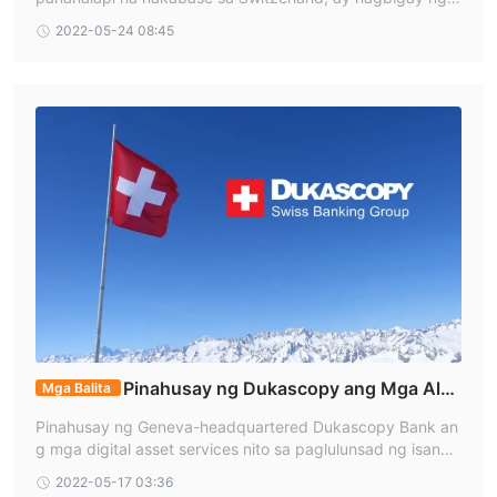
Dukascopy Bank SA, nagbibigay ang Dukascopy Europe ng
abala noong Lunes tungkol sa isang mapanlinlang na web
2022-05-24 08:45
access sa Swiss Foreign Exchange Marketplace sa kanilang
site na nag-clone ng orihinal. Ayon sa press release, ang d
mga kliyente sa parehong mga kondisyon na available sa mga
omain na www.dukascoin.holds-coins.com ay hindi pag-aa
ri ng firm at ito ay mapanlinlang.
kliyente ng Dukascopy Bank.
Legit ba ang Dukascopy?
Pagdating sa regulasyon, ang Dukascopy Bank ay sumusunod
sa Financial Services Agency, na may license number 関東財務
局長（金商）第2408号.
Bukod dito, ang Dukascopy Bank ay lokal na regulado rin ng
Swiss Financial Market Supervisory Authority, na rehistrado sa
isang Financial Service.
Mga Instrumento sa Merkado
Pinahusay ng Dukascopy ang Mga Alok
Nag-aalok ang Dukascopy ng pagtitrade sa 1,200+ na mga
Mga Balita
ng Crypto sa Paglulunsad ng P2P Exchange
instrumento sa merkado, kasama ang forex, commodities,
Pinahusay ng Geneva-headquartered Dukascopy Bank an
cryptos, metals, indexes, bonds, stocks, at ETFs.
g mga digital asset services nito sa paglulunsad ng isang
marketplace para sa peer-to-peer (P2P) exchange ng mg
2022-05-17 03:36
Mga Trading Account
a cryptocurrency , inihayag ng kumpanya noong Lunes.