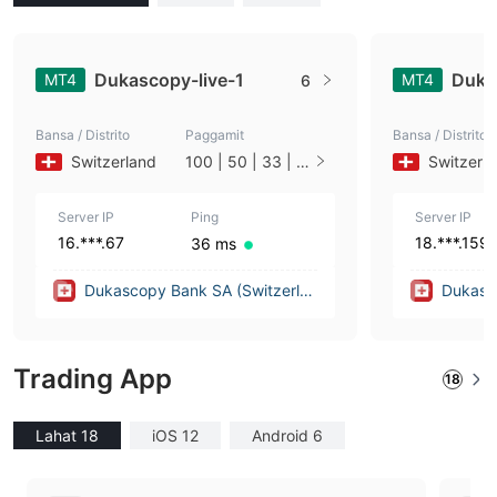
Dukascopy-live-1
Duka
MT4
MT4
6
Bansa / Distrito
Paggamit
Bansa / Distrito
Switzerland
100 | 50 | 33 | 2
Switzerl
5 | 10 | 1
Server IP
Ping
Server IP
16.***.67
18.***.159
36 ms
Dukascopy Bank SA (Switzerlan
Dukasc
d)
d)
Trading App
18
Lahat 18
iOS 12
Android 6