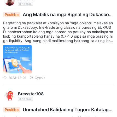
6-10 taon
Ang Mabilis na mga Signal ng Dukascop
Positibo
y at Malalapit na Pagkalat ay Nagpapalakas sa Ta
Pagdating sa pagkalat at komisyon na 'mga obispo', malakas an
gumpay sa Pagtitingi
g laro ni Dukascopy. Ine-trade ang classic na pares ng EUR/US
D, naobserbahan ko ang mga spread na patuloy na nakalinya sa
loob ng kumportableng hanay na 0.7-1.0 pips sa mga oras ng hi
gh-liquidity. Ang isang hindi malilimutang hakbang sa aking laro
sa pangangalakal ay nang ang mga tumpak na signal ng kalakal
an ng Dukascopy ay nakakita ng isang panalong pagkakataon n
a may isang bearish na pagbabago sa pares ng AUD/JPY. Ang k
anilang mabilis na pagpapatupad ng utos ay nagpahintulot sa a
kin na mai-lock ang isang maikling posisyon, na nagiging pabor
sa akin!
2023-12-01
Cyprus
Brewster108
6-10 taon
Unmatched Kalidad ng Tugon: Katataga
Positibo
n sa Labas ng 24/7 na Pagkakaroon