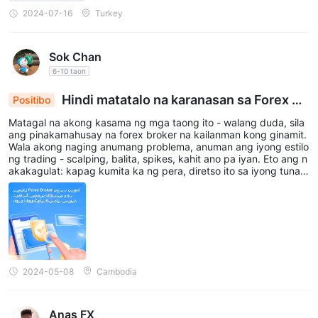
2024-07-16
Turkey
Sok Chan
6-10 taon
Hindi matatalo na karanasan sa Forex Br
Positibo
oker: Mabilis na kita, Swiss na seguridad, 5-Star
Matagal na akong kasama ng mga taong ito - walang duda, sila
na serbisyo, garantisado!
ang pinakamahusay na forex broker na kailanman kong ginamit.
Wala akong naging anumang problema, anuman ang iyong estilo
ng trading - scalping, balita, spikes, kahit ano pa iyan. Eto ang n
akakagulat: kapag kumita ka ng pera, diretso ito sa iyong tunay
na Swiss bank account. Wala sa kanila ang mga kaduda-dudang
bagay. Kahit kung mayroong mali, ang iyong sariling account ma
nager ay tutulong agad. Totoo, limang bituin na serbisyo sa lahat
ng aspeto!⭐⭐⭐⭐⭐
2024-05-08
Cambodia
Anas FX