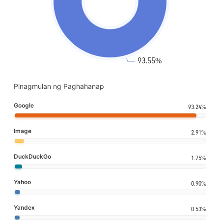
Pinagmulan ng Paghahanap
Google
93.24%
Image
2.91%
DuckDuckGo
1.75%
Yahoo
0.90%
Yandex
0.53%