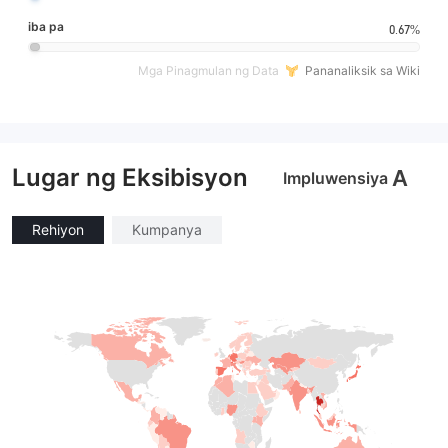
iba pa
0.67%
Mga Pinagmulan ng Data
Pananaliksik sa Wiki
Lugar ng Eksibisyon
A
Impluwensiya
Rehiyon
Kumpanya