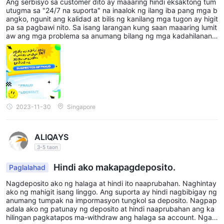
Ang serbisyo sa customer dito ay maaaring hindi eksaktong tum
utugma sa "24/7 na suporta" na inaalok ng ilang iba pang mga b
angko, ngunit ang kalidad at bilis ng kanilang mga tugon ay higit
pa sa pagbawi nito. Sa isang larangan kung saan maaaring lumit
aw ang mga problema sa anumang bilang ng mga kadahilanan,
ang pagkakaroon ng katiyakan na naka-standby ang isang kara
mpatang network ng suporta ay isang mahusay na katiyakan.
2023-11-30
Singapore
ALIQAYS
3-5 taon
Hindi ako makapagdeposito.
Paglalahad
Nagdeposito ako ng halaga at hindi ito naaprubahan. Naghintay
ako ng mahigit isang linggo. Ang suporta ay hindi nagbibigay ng
anumang tumpak na impormasyon tungkol sa deposito. Nagpap
adala ako ng patunay ng deposito at hindi naaprubahan ang ka
hilingan pagkatapos ma-withdraw ang halaga sa account. Ngay