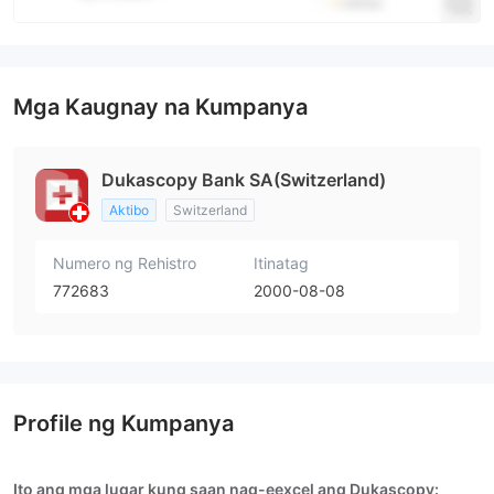
Mga Kaugnay na Kumpanya
Dukascopy Bank SA(Switzerland)
Aktibo
Switzerland
Numero ng Rehistro
Itinatag
772683
2000-08-08
Profile ng Kumpanya
Ito ang mga lugar kung saan nag-eexcel ang Dukascopy: