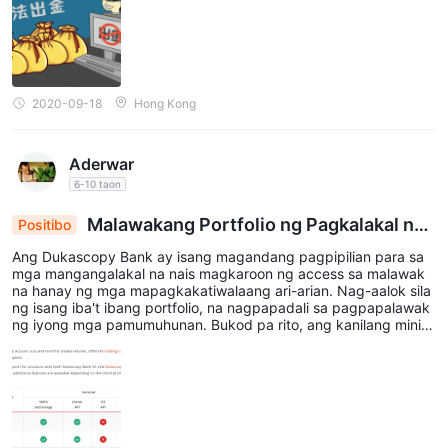
tzerland
2020-09-18
Hong Kong
Aderwar
6-10 taon
Malawakang Portfolio ng Pagkalakal na
Positibo
may Mababang Deposito sa Dukascopy Bank
Ang Dukascopy Bank ay isang magandang pagpipilian para sa
mga mangangalakal na nais magkaroon ng access sa malawak
na hanay ng mga mapagkakatiwalaang ari-arian. Nag-aalok sila
ng isang iba't ibang portfolio, na nagpapadali sa pagpapalawak
ng iyong mga pamumuhunan. Bukod pa rito, ang kanilang minim
um na deposito ay napakarasonable, na nagpapaginhawa sa mg
a mangangalakal ng lahat ng antas.