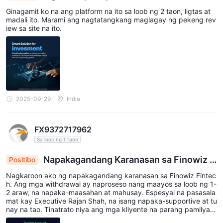
Ginagamit ko na ang platform na ito sa loob ng 2 taon, ligtas at
madali ito. Marami ang nagtatangkang maglagay ng pekeng rev
iew sa site na ito.
2025-09-29
India
FX9372717962
Sa loob ng 1 taon
Napakagandang Karanasan sa Finowiz –
Positibo
Mapagkakatiwalaang Broker
Nagkaroon ako ng napakagandang karanasan sa Finowiz Fintec
h. Ang mga withdrawal ay naproseso nang maayos sa loob ng 1-
2 araw, na napaka-maasahan at mahusay. Espesyal na pasasala
mat kay Executive Rajan Shah, na isang napaka-supportive at tu
nay na tao. Tinatrato niya ang mga kliyente na parang pamilya,
at ang kanyang paggabay at suporta sa buong paglalakbay ko