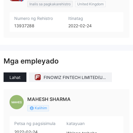
Inalis sa pagkakarehistro
United Kingdom
Numero ng Rehistro
Itinatag
13937288
2022-02-24
Mga empleyado
Lahat
FINOWIZ FINTECH LIMITED(Uni
ted Kingdom)
MAHESH SHARMA
Kalihim
Petsa ng pagsisimula
katayuan
2022-02-24