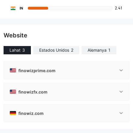
2.41
IN
Website
Lahat
3
Estados Unidos
2
Alemanya
1
finowizprime.com
finowizfx.com
finowiz.com