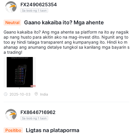
FX2490625354
inaalok nila.
Sa loob ng 1 taon
Are there any regional restrictions at
FINOWIZ?
Gaano kakaiba ito? Mga ahente
Oo. Hindi nagbibigay ng serbisyo ang Finowiz Fintech Limited
Neutral
sa mga mamamayan/residente ng United States, Cuba, Iraq,
Gaano kakaiba ito? Ang mga ahente sa platform na ito ay nagsik
ap nang husto para akitin ako na mag-invest dito. Ngunit ang to
Myanmar, North Korea, at Sudan.
too ay hindi talaga transparent ang kumpanyang ito. Hindi ko m
ahanap ang anumang detalye tungkol sa kanilang mga bayarin s
a trading!
2025-10-03
India
FX8646716962
Sa loob ng 1 taon
Ligtas na plataporma
Positibo