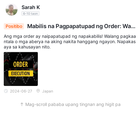
Sarah K
6-10 taon
Mabilis na Pagpapatupad ng Order: Wala
Positibo
ng Kapintasan na Katiyakan na Naranasan
Ang mga order ay naipapatupad ng napakabilis! Walang pagkaa
ntala o mga aberya na aking nakita hanggang ngayon. Napakas
aya sa kahusayan nito.
2024-06-27
Japan
Mag-scroll pababa upang tingnan ang higit pa