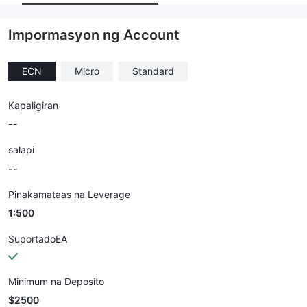
empleyado ng kumpanya
--
Impormasyon ng Account
ECN
Micro
Standard
Kapaligiran
--
salapi
--
Pinakamataas na Leverage
1:500
SuportadoEA
Minimum na Deposito
$2500