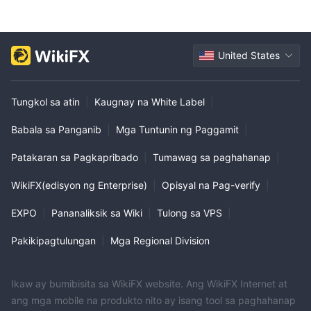
United States
Tungkol sa atin
|
Kaugnay na White Label
|
Babala sa Panganib
|
Mga Tuntunin ng Paggamit
|
Patakaran sa Pagkapribado
|
Tumawag sa paghahanap
|
WikiFX(edisyon ng Enterprise)
|
Opisyal na Pag-verify
|
EXPO
|
Pananaliksik sa Wiki
|
Tulong sa VPS
|
Pakikipagtulungan
|
Mga Regional Division
Ikaw ay bumibisita sa WikiFX website. Ang WikiFX Internet at
ang mga mobile na produkto nito ay isang tool sa paghahanap