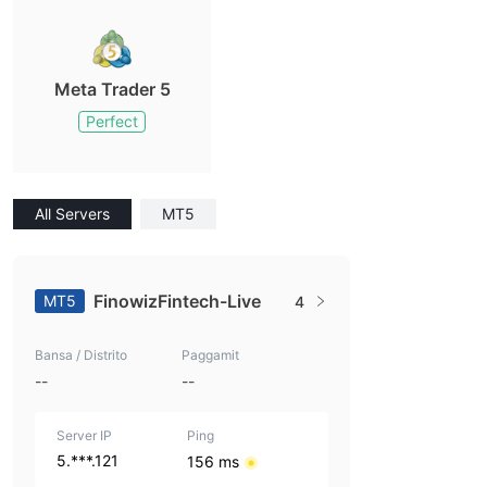
Meta Trader 5
Perfect
All Servers
MT5
FinowizFintech-Live
MT5
4
Bansa / Distrito
Paggamit
--
--
Server IP
Ping
5.***.121
156 ms