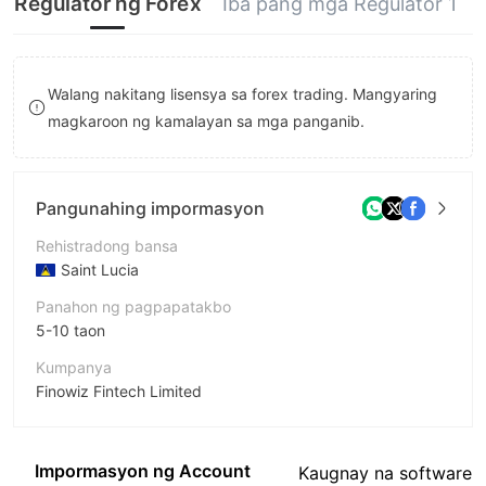
Regulator ng Forex
Iba pang mga Regulator 1
8
9
Walang nakitang lisensya sa forex trading. Mangyaring
magkaroon ng kamalayan sa mga panganib.
Pangunahing impormasyon
Rehistradong bansa
Saint Lucia
Panahon ng pagpapatakbo
5-10 taon
Kumpanya
Finowiz Fintech Limited
Pagwawasto
FINOWIZ
Impormasyon ng Account
Kaugnay na software