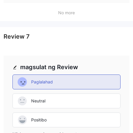
spreads, but it comes with a commission cost. Personally, I
No more
would weigh the cost of commissions against the spread
and choose accordingly.
Review
7
magsulat ng Review
Paglalahad
Neutral
Positibo