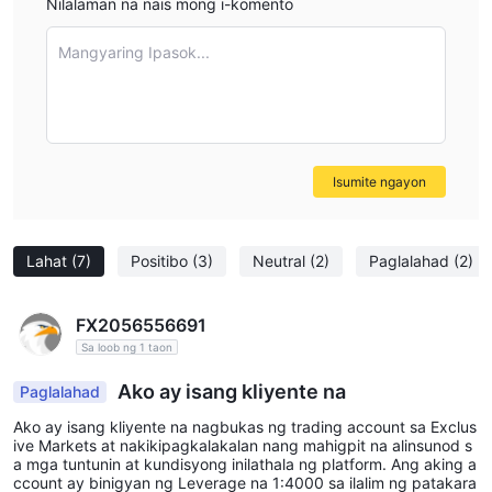
Nilalaman na nais mong i-komento
Mangyaring Ipasok...
Isumite ngayon
Lahat
(7)
Positibo
(3)
Neutral
(2)
Paglalahad
(2)
FX2056556691
Sa loob ng 1 taon
Ako ay isang kliyente na
Paglalahad
Ako ay isang kliyente na nagbukas ng trading account sa Exclus
ive Markets at nakikipagkalakalan nang mahigpit na alinsunod s
a mga tuntunin at kundisyong inilathala ng platform. Ang aking a
ccount ay binigyan ng Leverage na 1:4000 sa ilalim ng patakara