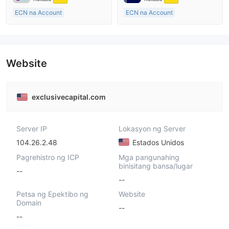
ECN na Account
ECN na Account
15-20 taon
10-15 taon
Kinokontrol sa Australia
Kinokontrol sa Australia
Paggawa ng Market (MM)
Paggawa ng Market (MM)
Pangunahing label na MT4
Pangunahing label na MT4
Website
exclusivecapital.com
Server IP
Lokasyon ng Server
104.26.2.48
Estados Unidos
Pagrehistro ng ICP
Mga pangunahing
binisitang bansa/lugar
--
--
Petsa ng Epektibo ng
Website
Domain
--
--