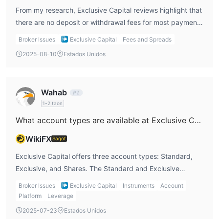
From my research, Exclusive Capital reviews highlight that
there are no deposit or withdrawal fees for most payment
methods like Visa, Mastercard, Skrill, and Neteller. This is a
Broker Issues
Exclusive Capital
Fees and Spreads
big plus for me, as I want to avoid hidden charges.
2025-08-10
Estados Unidos
However, I would still need to consider the processing
times, especially for bank transfers, which can take 1 to 2
business days.
Wahab
1-2 taon
What account types are available at Exclusive Capital?
WikiFX
Sagot
Exclusive Capital offers three account types: Standard,
Exclusive, and Shares. The Standard and Exclusive
accounts require a minimum deposit of 1,000 EUR, while
Broker Issues
Exclusive Capital
Instruments
Account
the Shares account requires 10,000 EUR. Exclusive
Platform
Leverage
Capital reviews indicate that each account type has its
2025-07-23
Estados Unidos
own benefits, with the Exclusive account offering tighter