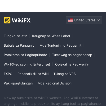
United States
Tungkol sa atin
|
Kaugnay na White Label
|
Babala sa Panganib
|
Mga Tuntunin ng Paggamit
|
Patakaran sa Pagkapribado
|
Tumawag sa paghahanap
|
WikiFX(edisyon ng Enterprise)
|
Opisyal na Pag-verify
|
EXPO
|
Pananaliksik sa Wiki
|
Tulong sa VPS
|
Pakikipagtulungan
|
Mga Regional Division
Ikaw ay bumibisita sa WikiFX website. Ang WikiFX Internet at
ang mga mobile na produkto nito ay isang tool sa paghahanap