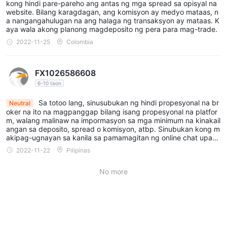
kong hindi pare-pareho ang antas ng mga spread sa opisyal na
website. Bilang karagdagan, ang komisyon ay medyo mataas, n
a nangangahulugan na ang halaga ng transaksyon ay mataas. K
aya wala akong planong magdeposito ng pera para mag-trade.
2022-11-25
Colombia
FX1026586608
6-10 taon
Sa totoo lang, sinusubukan ng hindi propesyonal na br
Neutral
oker na ito na magpanggap bilang isang propesyonal na platfor
m, walang malinaw na impormasyon sa mga minimum na kinakail
angan sa deposito, spread o komisyon, atbp. Sinubukan kong m
akipag-ugnayan sa kanila sa pamamagitan ng online chat upang
tanungin ang impormasyon sa pagtatakda ng account nito, wala
2022-11-22
Pilipinas
ng sumagot ako sa lahat. Mas mabuting laktawan mo ito at mag
hanap ng iba.
No more