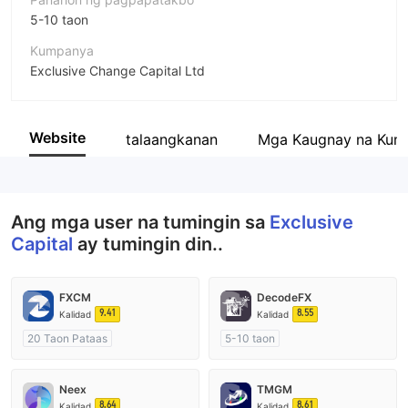
5-10 taon
Kumpanya
Exclusive Change Capital Ltd
Pagwawasto
Exclusive Capital
Website
talaangkanan
Mga Kaugnay na Kum
empleyado ng kumpanya
--
Ang mga user na tumingin sa
Exclusive
Capital
ay tumingin din..
FXCM
DecodeFX
9.41
8.55
Kalidad
Kalidad
20 Taon Pataas
5-10 taon
Kinokontrol sa Australia
Kinokontrol sa Australia
Paggawa ng Market (MM)
Paggawa ng Market (MM)
Neex
TMGM
Pangunahing label na MT4
Pangunahing label na MT4
8.64
8.61
Kalidad
Kalidad