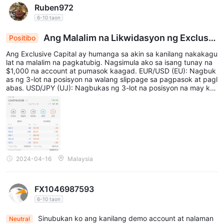
Ruben972
6-10 taon
Ang Malalim na Likwidasyon ng Exclusiv
Positibo
e Capital ay Nakapagpapangganyak sa Isang Mag
Ang Exclusive Capital ay humanga sa akin sa kanilang nakakagu
andang Karanasan sa Pagtitingi nang Walang Aba
lat na malalim na pagkatubig. Nagsimula ako sa isang tunay na
la
$1,000 na account at pumasok kaagad. EUR/USD (EU): Nagbuk
as ng 3-lot na posisyon na walang slippage sa pagpasok at pagl
abas. USD/JPY (UJ): Nagbukas ng 3-lot na posisyon na may kau
nting slippage (0.1 pip) sa pagpasok at wala sa take profit. Gold:
Dahil maaaring mag-iba ang mga kalkulasyon ng pip para sa gin
to, tututuon ako sa mga halaga ng dolyar para sa slippage. Ang i
sang 0.5-lot na posisyon ay walang slippage, habang ang isang
1-lot na posisyon ay may $0.01 lamang na slippage. Ang pareho
ng mga posisyon ay tumama sa stop-loss nang sabay-sabay na
may $0.02 slippage bawat isa. Ang hindi kapani-paniwalang ma
sikip na spread at mababang gastos sa pangangalakal ay ginag
2024-04-16
Malaysia
awa silang isa sa mga pinaka-abot-kayang broker na nakatagpo
ko.
FX1046987593
6-10 taon
Sinubukan ko ang kanilang demo account at nalaman
Neutral