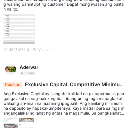
g walang pahintulot ng customer. Dapat mong iwasan ang palita
n na ito.
2025-05-13
Vietnam
Aderwar
6-10 taon
Exclusive Capital: Competitive Minimum
Positibo
Deposit para sa Magkakaibang Pagkakataon sa P
Ang Exclusive Capital ay isang de-kalidad na plataporma sa pan
agkalakalan
gangalakal na nag-aalok ng iba't ibang uri ng mga mapagkakati
walaang ari-arian na maaaring ipagpalit. Ang kanilang minimum
na deposito ay napakakumpitensya, kaya madali para sa mga m
angangalakal ng lahat ng antas na magsimula. Sa pangkalahata
n, nagbibigay sila sa akin ng isang magandang karanasan.