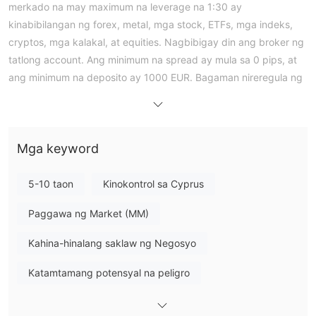
merkado na may maximum na leverage na 1:30 ay
kinabibilangan ng forex, metal, mga stock, ETFs, mga indeks,
cryptos, mga kalakal, at equities. Nagbibigay din ang broker ng
tatlong account. Ang minimum na spread ay mula sa 0 pips, at
ang minimum na deposito ay 1000 EUR. Bagaman nireregula ng
CYSEC ang Exclusive Capital, hindi maaaring lubusang iwasan
ang mga panganib.
Mga Kalamangan at Disadvantages
Mga keyword
Tunay ba ang Exclusive Capital?
5-10 taon
Kinokontrol sa Cyprus
Pinapamahalaan ng CYSEC ang Exclusive Capital sa ilalim ng
lisensyang numero 330/17, kung saan ang uri ng lisensya ay
Paggawa ng Market (MM)
Market Maker (MM), na ginagawang mas ligtas na opsyon
Kahina-hinalang saklaw ng Negosyo
kaysa sa isang hindi nireregulang broker.
Katamtamang potensyal na peligro
Ano ang Maaari Kong I-trade sa Exclusive Capital?
Exclusive Capital nag-aalok ng malawak na hanay ng mga
forex, metals,
instrumento sa merkado, kabilang ang