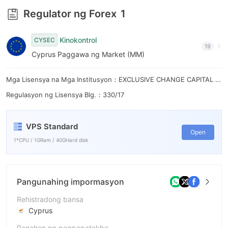
8
6
Regulator ng Forex
1
9
7
Kinokontrol
CYSEC
8
19
Cyprus Paggawa ng Market (MM)
9
Mga Lisensya na Mga Institusyon：EXCLUSIVE CHANGE CAPITAL LTD
Regulasyon ng Lisensya Blg.：330/17
VPS Standard
Open
1*CPU / 1GRam / 40GHard disk
Pangunahing impormasyon
Rehistradong bansa
Cyprus
Panahon ng pagpapatakbo