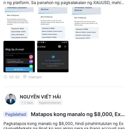
n ng platform. Sa panahon ng pagkalakalan ng XAUUSD, mahig
pit kong sinunod ang Leverage na ibinigay ng platform at isinag
awa ang mga order batay sa mga mekanismo ng merkado. Sa is
ang panahon ng malaking pagbabagu-bago ng merkado, nakap
ag-generate ako ng lehitimong kita mula sa aking mga kalakala
n. Matapos umabot ang aking kabuuang kita sa $50,037, nagsu
mite ako ng kahilingan sa pag-withdraw alinsunod sa tamang pa
mamaraan. Gayunpaman, nabigo ang Exclusive Markets na ipros
eso ang pagbabayad. Hindi lamang iyon, ang buong kita ko ay
binalik sa sistema ng platform, at maling inakusahan nila ako ng
paglabag sa mga tuntunin ng Likiditi. Mas seryoso pa, ang aking
trading account ay naka-lock, na pumipigil sa akin na mag-log in
upang makuha ang data ng transaksyon, kasaysayan ng kalakal
an, o kinakailangang ebidensya upang makipagtulungan sa mga
awtoridad na namamahala.
02-22
Vietnam
NGUYỄN VIẾT HẢI
1-2 taon
Napatotohanan
Matapos kong manalo ng $8,000, Excl
Paglalahad
usiveMarkets
Pagkatapos kong manalo ng $8,000, hindi pinahintulutan ng Ex
clusiveMarkets na ilipat ko ang aking pera sa ibang account nan