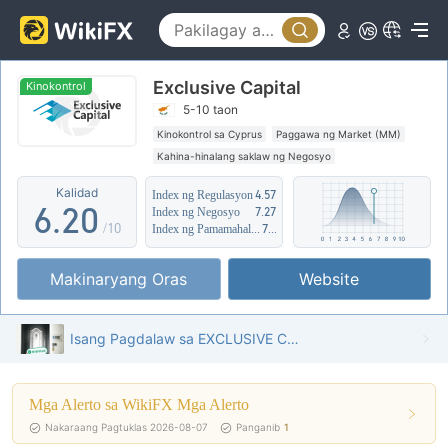
1
2
Exclusive Capital
3
Kinokontrol
5-10 taon
4
0
Kinokontrol sa Cyprus
Paggawa ng Market (MM)
Kahina-hinalang saklaw ng Negosyo
5
1
Katamtamang potensyal na peligro
Kalidad
Index ng Regulasyon
4.57
6
.
2
0
Index ng Negosyo
7.27
/10
Index ng Pamamahala sa Panganib
7.43
7
3
1
Makinaryang Oras
Website
8
4
2
9
5
3
Isang Pagdalaw sa EXCLUSIVE CAPITAL sa Cyprus - Natagpuan ang Opisina
6
4
Mga Alerto sa WikiFX Mga Alerto
7
5
Nakaraang Pagtuklas 2026-08-07
Panganib
1