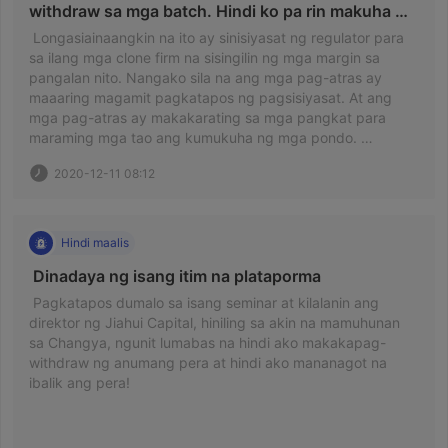
withdraw sa mga batch. Hindi ko pa rin makuha 
ang aking mga pag-atras! 
 Longasiainaangkin na ito ay sinisiyasat ng regulator para 
sa ilang mga clone firm na sisingilin ng mga margin sa 
pangalan nito. Nangako sila na ang mga pag-atras ay 
maaaring magamit pagkatapos ng pagsisiyasat. At ang 
mga pag-atras ay makakarating sa mga pangkat para 
maraming mga tao ang kumukuha ng mga pondo. 
Gayunpaman, walang tugon mula pa noong Mayo 1. 
2020-12-11 08:12
Pinagana ko ang aking sarili at mayroong komisyon na ￥ 
170,000. Hindi ko makuha. At nawala lahat ng pera sa 
aking MT4 account. 
Hindi maalis
 Dinadaya ng isang itim na plataporma 
 Pagkatapos dumalo sa isang seminar at kilalanin ang 
direktor ng Jiahui Capital, hiniling sa akin na mamuhunan 
sa Changya, ngunit lumabas na hindi ako makakapag-
withdraw ng anumang pera at hindi ako mananagot na 
ibalik ang pera! 