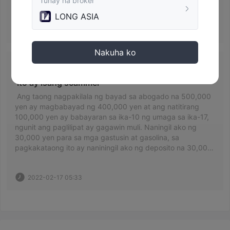
Tunay na broker
LONG ASIA
2020-12-08 10:56
Nakuha ko
Hindi maalis
 Ito ay isang scammer 
 Ang taong nagpakilala ng bayad sa abogado na 500,000 
yen ay magbabayad ng 400,000 yen at ang natitirang 
100,000 yen ay babayaran sa ika-10 ng umaga sa ika-17, 
ngunit ang paglilipat ay gagawin muli. Naningil ako ng 
30,000 yen para sa mga gastusin at gasolina, sa 
pagkakataong ito ay naniningil ako ng deposito na 30,000 
yen dahil sabi ng bangko na ito ay isang panloloko, at ako 
ay naniningil muli ng 30,000 yen, noong ika-17 ng 
2022-02-17 05:33
pangako ko ay dapat magdeposito ng 10am, pero hindi pa 
ako nakapagdeposito, ganyan, nung hiningi kong bayaran 
ang delinquent charge na 10,000, sinabi ko na 
magdedeposito ako sa account mo, at kapag nakumpirma 
ko ito, ito ay hindi hindi ginawa. 