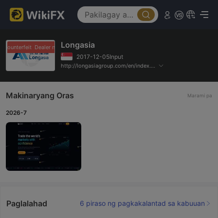
Longasia
 Counterfeit
Dealer na Counterfeit
2017-12-05Input
http://longasiagroup.com/en/index.php
Makinaryang Oras
Marami pa
2026-7
Paglalahad
6 piraso ng pagkakalantad sa kabuuan