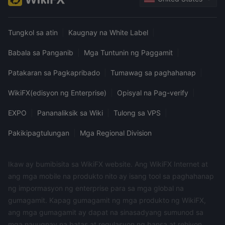
Tungkol sa atin
|
Kaugnay na White Label
|
Babala sa Panganib
|
Mga Tuntunin ng Paggamit
|
Patakaran sa Pagkapribado
|
Tumawag sa paghahanap
|
WikiFX(edisyon ng Enterprise)
|
Opisyal na Pag-verify
|
EXPO
|
Pananaliksik sa Wiki
|
Tulong sa VPS
|
Pakikipagtulungan
|
Mga Regional Division
Ikaw ay bumibisita sa WikiFX website. Ang WikiFX Internet at
ang mga mobile na produkto nito ay isang tool sa paghahanap
ng impormasyon ng enterprise para sa mga global na
gumagamit. Kapag gumagamit ng mga produkto ng WikiFX,
ang mga gumagamit ay dapat na sinasadyang sumunod sa
mga nauugnay na batas at regulasyon ng bansa at rehiyon