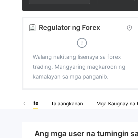
2
4
8
3
5
9
Regulator ng Forex
4
6
5
7
Walang nakitang lisensya sa forex
trading. Mangyaring magkaroon ng
6
8
kamalayan sa mga panganib.
7
9
Website
talaangkanan
Mga Kaugnay na
8
9
Ang mga user na tumingin s