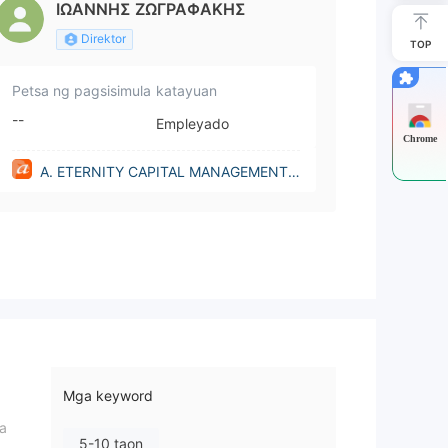
ΙΩΑΝΝΗΣ ΖΩΓΡΑΦAΚΗΣ
Direktor
TOP
Petsa ng pagsisimula
katayuan
--
Empleyado
Chrome
A. ETERNITY CAPITAL MANAGEMENT L
IMITED(Cyprus)
Mga keyword
na
5-10 taon