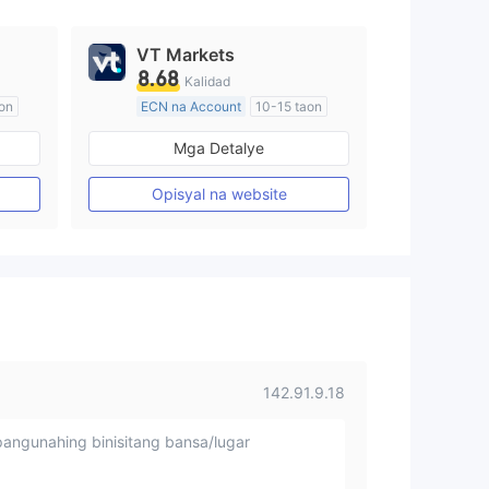
VT Markets
8.68
Kalidad
on
ECN na Account
10-15 taon
Kinokontrol sa Australia
Mga Detalye
Paggawa ng Market (MM)
Pangunahing label na MT4
Opisyal na website
142.91.9.18
angunahing binisitang bansa/lugar