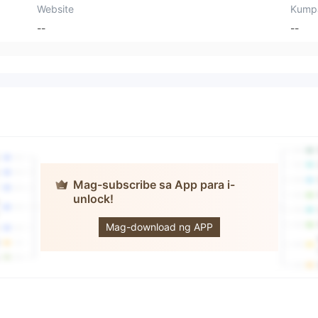
Website
Kump
--
--
Mag-subscribe sa App para i-
unlock!
Crypto Capital
FX
Mag-download ng APP