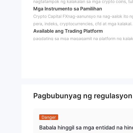
nagtatampok ng kalakalan sa mga crypto coins, tul
Mga Instrumento sa Pamilihan
Crypto Capital FXnag-aanunsyo na nag-aalok ito n
pera, indeks, cryptocurrencies, cfd at mga kalakal.
Available ang Trading Platform
pagdating sa mga magagamit na platform ng kalaka
na internet-based na platform ng kalakalan. nagbi
4, mt4 mobile at mga platform sa pangangalakal sa
sa forex trade sa kabila ng katandaan nitong 16 na
ay nilagyan ng napakahusay na pakete ng mga tool
trading, mga signal ng kalakalan, base ng code na
pinaka-kahanga-hangang feature ng ang platform 
mga mangangalakal na naglalaman ng maraming uri 
Pagbubunyag ng regulasyon
opsyon sa paggawa ng mga personalized na templ
Suporta sa Customer
Crypto Capital FXs customer support ay maaaring
Danger
Babala hinggil sa mga entidad na hin