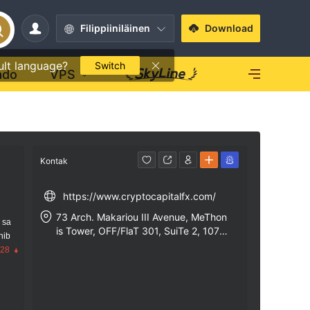
Filippiiniläinen
Download
ult language?
Switch
ado
VPS
Kontak
https://www.cryptocapitalfx.com/
73 Arch. Makariou III Avenue, MeThon
 sa
is Tower, OFF/FlaT 301, SuiTe 2, 1075
nib
Nicosia
.28