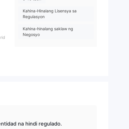
Kahina-Hinalang Lisensya sa
Regulasyon
Kahina-hinalang saklaw ng
Negosyo
rid
er
Mataas na potensyal na peligro
orm
to
uto
a
ntidad na hindi regulado.