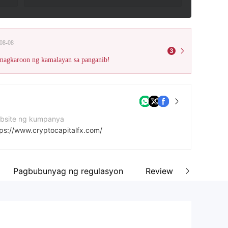
08-08
3
 magkaroon ng kamalayan sa panganib!
bsite ng kumpanya
tps://www.cryptocapitalfx.com/
dress ng kumpanya
73 Arch. Makariou III Avenue, MeThonis Tower, OFF/FlaT 301, SuiTe 2, 1075 Nicosia
Pagbubunyag ng regulasyon
Review