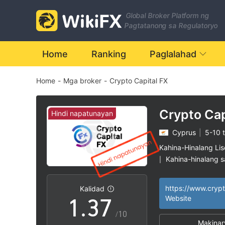
0
Global Broker Platform ng
1
Pagtatanong sa Regulatoryo
2
Home
Ranking
Paglalahad
Home
-
Mga broker
-
Crypto Capital FX
3
0
4
Crypto Cap
Hindi napatunayan
Cyprus
|
5-10 
1
5
Kahina-Hinalang Li
Kahina-hinalang 
|
0
2
6
Mataas na potensy
|
Kalidad
1
.
3
7
Website
/10
Makinar