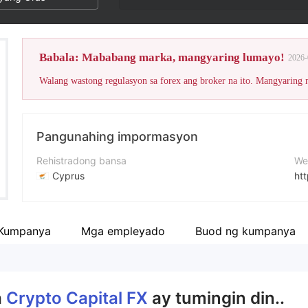
Babala: Mababang marka, mangyaring lumayo!
2026-
Walang wastong regulasyon sa forex ang broker na ito. Mangyaring
Pangunahing impormasyon
Rehistradong bansa
We
Cyprus
ht
Panahon ng pagpapatakbo
ad
5-10 taon
 Kumpanya
Mga empleyado
Buod ng kumpanya
Kumpanya
A. Eternity Capital Management Ltd
a
Crypto Capital FX
ay tumingin din..