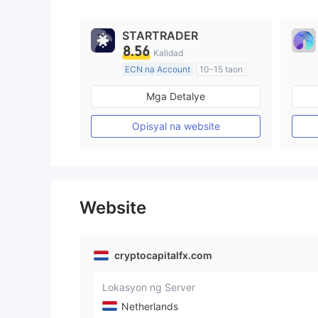
STARTRADER
8.56
Kalidad
ECN na Account
10-15 taon
Kinokontrol sa Australia
Mga Detalye
Paggawa ng Market (MM)
Pangunahing label na MT4
Opisyal na website
Website
cryptocapitalfx.com
Lokasyon ng Server
Netherlands