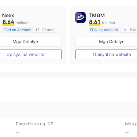
Neex
TMGM
8.64
8.61
Kalidad
Kalidad
ECN na Account
15-20 taon
ECN na Account
10-15 ta
Kinokontrol sa Australia
Kinokontrol sa Australia
Mga Detalye
Mga Detalye
Paggawa ng Market (MM)
Paggawa ng Market (MM)
Pangunahing label na MT4
Pangunahing label na MT4
Opisyal na website
Opisyal na website
Pagrehistro ng ICP
Mga p
--
--