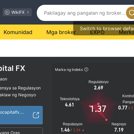
WikiFX
Switch to browser defa
Komunidad
Mga broker
EXPO
Merk
ital FX
Marka ng Indeks
taon
Regulatoryo
2.69
sensya sa Regulasyon
saklaw ng Negosyo
Kontrol
Teknolohiya
al na peligro
Panga
4.61
1.37
0.77
/
2
https://www.cryptocapitalfx.com/
Reputasyon
Negosyo
1.46
7.19
/
1.34
yang Oras