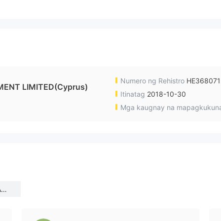
Numero ng Rehistro
HE368071
ENT LIMITED(Cyprus)
Itinatag
2018-10-30
Mga kaugnay na mapagkukun
AGE