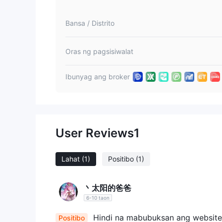
Bansa / Distrito
Oras ng pagsisiwalat
Ibunyag ang broker
User Reviews
1
Lahat
(1)
Positibo
(1)
丶太阳的爸爸
6-10 taon
Hindi na mabubuksan ang website
Positibo