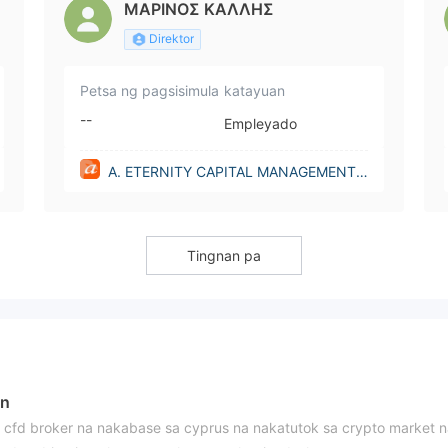
ΜΑΡΙΝΟΣ ΚΑΛΛΗΣ
Direktor
Petsa ng pagsisimula
katayuan
--
Empleyado
A. ETERNITY CAPITAL MANAGEMENT L
IMITED(Cyprus)
Tingnan pa
on
ng cfd broker na nakabase sa cyprus na nakatutok sa crypto market 