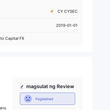
CY CYSEC
2019-01-01
to Capital FX
magsulat ng Review
Paglalahad
pany