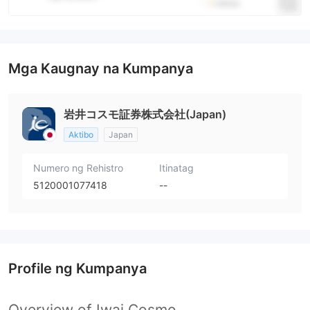
Mga Kaugnay na Kumpanya
岩井コスモ証券株式会社(Japan)
Aktibo
Japan
Numero ng Rehistro
Itinatag
5120001077418
--
Profile ng Kumpanya
Overview of Iwai Cosmo