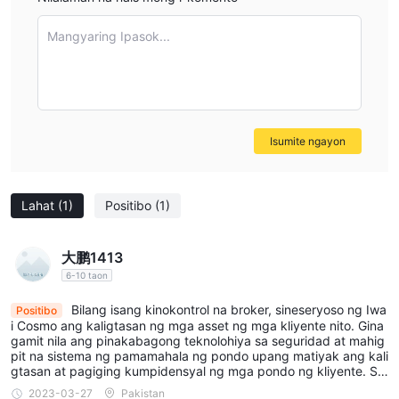
mga mamumuhunan na interesado sa dynamic forex market.
Contracts for Difference (CFDs):
Ang kumpanya ay
Mangyaring Ipasok...
nagbibigay ng stock index margin trading CFDs, kasama ang
exchange CFDs (Click Stock 365), para sa mga naghahanap na
kumita sa paggalaw ng merkado nang hindi pagmamay-ari ng
mga underlying assets.
Isumite ngayon
Paano Magbukas ng Account?
Para magbukas ng isang account sa Iwai Cosmo, maaari mong
sundan ang mga pangkalahatang hakbang na ito:
Lahat
(1)
Positibo
(1)
Bisitahin ang Website:
Simulan sa pagbisita sa Iwai Cosmo
website. Hanapin ang seksyon na nakatuon sa pagsusuri ng
大鹏1413
account o pagbubukas ng account. Ang seksyong ito ay
6-10 taon
magbibigay sa iyo ng detalyadong mga tagubilin at mga
Bilang isang kinokontrol na broker, sineseryoso ng Iwa
kinakailangan para sa pagbubukas ng account.
Positibo
i Cosmo ang kaligtasan ng mga asset ng mga kliyente nito. Gina
Kumpletuhin ang Application Form:
Punan ang online
gamit nila ang pinakabagong teknolohiya sa seguridad at mahig
application form na may kinakailangang personal, pinansyal, at
pit na sistema ng pamamahala ng pondo upang matiyak ang kali
gtasan at pagiging kumpidensyal ng mga pondo ng kliyente. Sa
karanasan sa pamumuhunan na impormasyon. Siguruhing lahat
konklusyon, ang Iwaicosmo ay mahusay bilang isang pinagkakat
2023-03-27
Pakistan