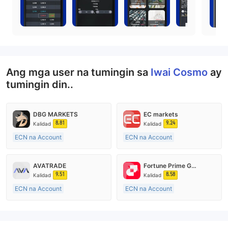
Ang mga user na tumingin sa
Iwai Cosmo
ay
tumingin din..
DBG MARKETS
EC markets
8.81
9.24
Kalidad
Kalidad
ECN na Account
ECN na Account
10-15 taon
10-15 taon
Kinokontrol sa Australia
Kinokontrol sa Australia
AVATRADE
Fortune Prime Global
Paggawa ng Market (MM)
Paggawa ng Market (MM)
9.51
8.58
Kalidad
Kalidad
Pangunahing label na MT4
Pangunahing label na MT4
ECN na Account
ECN na Account
15-20 taon
15-20 taon
Kinokontrol sa Australia
Kinokontrol sa Australia
Paggawa ng Market (MM)
Paggawa ng Market (MM)