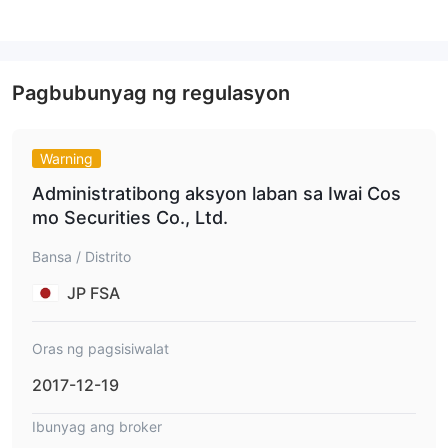
desisyon sa kalakalan at pamumuhunan.
Totoo ba o Panlilinlang ang Iwai Cosmo?
Financial Services Agency
Iwai Cosmo ay regulado ng
Pagbubunyag ng regulasyon
(FSA) sa Japan
Retail Forex License
, na may hawak na
.
FSA
Ang kumpanya ay opisyal na kinikilala at binabantayan ng
,
na nagtitiyak na sumusunod ito sa mahigpit na pamantayan sa
Warning
regulasyon na itinakda sa Japan.
Administratibong aksyon laban sa Iwai Cos
近畿
Ang partikular na lisensya numero para sa Iwai Cosmo ay
mo Securities Co., Ltd.
財務局長（金商）第15号
, na nagpapahiwatig ng pahintulot
nito na mag-operate at mag-alok ng mga serbisyong pinansyal
Bansa / Distrito
sa loob ng legal at regulasyong framework na itinakda ng mga
JP FSA
awtoridad sa Hapon.
Mga Pro at Cons
Oras ng pagsisiwalat
Mga Benepisyo:
2017-12-19
Regulated by FSA:
Ang Iwai Cosmo ay regulado ng Japanese
Financial Services Agency, na nagpapalakas ng pagsunod sa
Ibunyag ang broker
mahigpit na pamantayan at regulasyon sa pinansyal, na