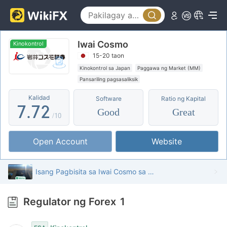
2
2
3
3
Iwai Cosmo
4
4
Kinokontrol
15-20 taon
5
5
0
Kinokontrol sa Japan
Paggawa ng Market (MM)
Pansariling pagsasaliksik
6
6
1
Kalidad
Software
Ratio ng Kapital
7
.
7
2
Good
Great
/10
8
8
3
Open Account
Website
9
9
4
5
Isang Pagbisita sa Iwai Cosmo sa Hapon - Natagpuan ang Opisina
6
Regulator ng Forex
1
7