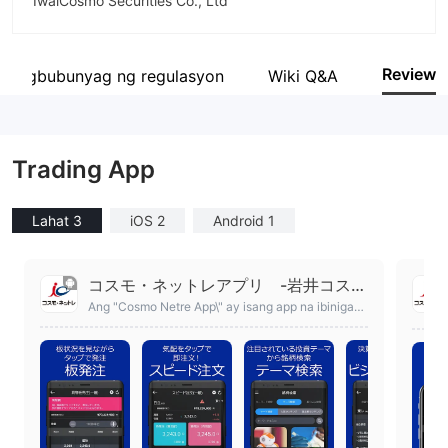
IwaiCosmo Securities Co., Ltd
Pagwawasto
Iwai Cosmo
Review
Pagbubunyag ng regulasyon
Wiki Q&A
empleyado ng kumpanya
902
Trading App
Lahat 3
iOS 2
Android 1
コスモ・ネットレアプリ -岩井コスモ
証券ネット取引のアプリ
Ang "Cosmo Netre App\" ay isang app na ibinigay
ng Cosmo Netre (Iwai Cosmo Securities Net Tradi
ng).