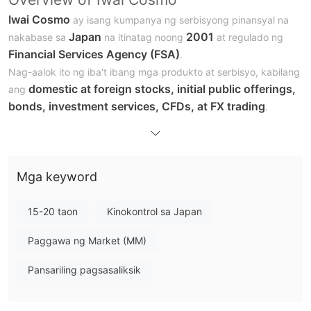
Iwai Cosmo
ay isang kumpanya ng serbisyong pinansyal na
Japan
2001
nakabase sa
na itinatag noong
at regulado ng
Financial Services Agency (FSA)
.
Nag-aalok ito ng iba't ibang mga produkto at serbisyo, kabilang
domestic at foreign stocks, initial public offerings,
ang
bonds, investment services, CFDs, at FX trading
.
consignment fee
Ang kumpanya ay nagpapataw ng isang
,
na batay sa presyo ng kontrata. Iwai Cosmo ay nagbibigay ng
demo account para sa mga potensyal at umiiral na mga kliyente
Mga keyword
upang mag-practice at magpakilala sa kanilang sarili sa mga
trading platform at estratehiya.
Ang suporta sa customer ay maaaring ma-access sa
15-20 taon
Kinokontrol sa Japan
0120-318-611
pamamagitan ng telepono sa
at email sa
Paggawa ng Market (MM)
wmaster@iwaicosmo.co.jp. Bukod dito, Iwai Cosmo ay nag-
aalok ng iba't ibang mga mapanlikhang sanggunian, kabilang
Pansariling pagsasaliksik
kommentaryo sa merkado, mga paksa, at seminar
ang
,
upang matulungan ang mga kliyente na gumawa ng matalinong