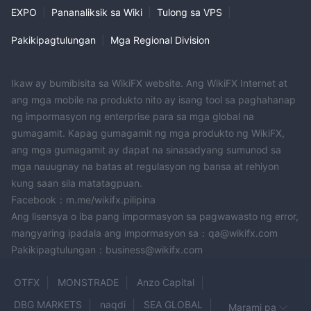
EXPO
|
Pananaliksik sa Wiki
|
Tulong sa VPS
|
Mga Stock (Spot Trading):
Nakalista na mga Stock sa Japan:
Pakikipagtulungan
|
Mga Regional Division
Para sa mga transaksyon hanggang 25,000 yen: 9.999% ng
presyo ng kontrata × 1.1
Ikaw ay bumibisita sa WikiFX website. Ang WikiFX Internet at
Para sa mga transaksyon na higit sa 25,000 yen hanggang
ang mga mobile na produkto nito ay isang tool sa paghahanap
222,000 yen: 0% ng presyo ng kontrata + 2,500 yen × 1.1
ng impormasyon ng enterprise para sa mga global na
Ang mga dagdag na pagtaas sa porsyento ng bayad at
gumagamit. Kapag gumagamit ng mga produkto ng WikiFX,
karagdagang singil ay naaangkop habang lumalaki ang presyo
ang mga gumagamit ay dapat na sinasadyang sumunod sa
ng kontrata, na may partikular na mga rate na ipinapalaganap
mga nauugnay na batas at regulasyon ng bansa at rehiyon
sa iba't ibang mga bracket ng presyo.
kung saan sila matatagpuan.
Protektadong Custody Account:
Facebook：m.me/wikifx.pilipina
Katulad na tiered fee structure tulad ng para sa spot trading, na
Ang lisensya o iba pang impormasyon sa pagwawasto ng error,
may mga partikular na porsyento at karagdagang bayarin
mangyaring ipadala ang impormasyon sa：qa@wikifx.com
batay sa mga bracket ng presyo ng kontrata.
Pakikipagtulungan：business@wikifx.com
Plusnet (Indibidwal na mga transaksyon):
Ang mga diskwentong bayarin ay naaangkop para sa mga
OTFX
MONSTRADE
Anzo Capital
transaksyon sa pamamagitan ng Plusnet, na may porsyento ng
DBG MARKETS
naqdi
SEA GLOBAL
Marami pa