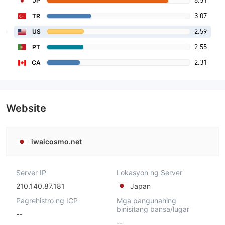
8.51
JP
3.07
TR
2.59
US
2.55
PT
2.31
CA
Website
iwaicosmo.net
Server IP
Lokasyon ng Server
210.140.87.181
Japan
Pagrehistro ng ICP
Mga pangunahing
binisitang bansa/lugar
--
--