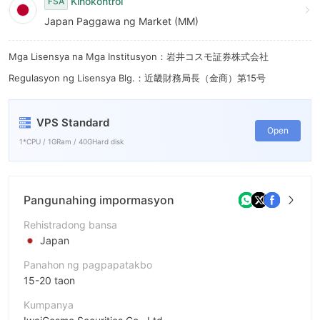
8
Kinokontrol
FSA
Japan Paggawa ng Market (MM)
9
Mga Lisensya na Mga Institusyon：岩井コスモ証券株式会社
Regulasyon ng Lisensya Blg.：近畿財務局長（金商）第15号
VPS Standard
Open
1*CPU / 1GRam / 40GHard disk
Pangunahing impormasyon
Rehistradong bansa
Japan
Panahon ng pagpapatakbo
15-20 taon
Kumpanya