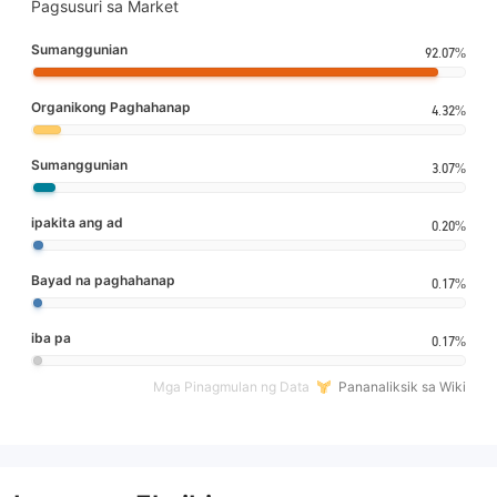
Pagsusuri sa Market
Sumanggunian
92.07%
Organikong Paghahanap
4.32%
Sumanggunian
3.07%
ipakita ang ad
0.20%
Bayad na paghahanap
0.17%
iba pa
0.17%
Mga Pinagmulan ng Data
Pananaliksik sa Wiki