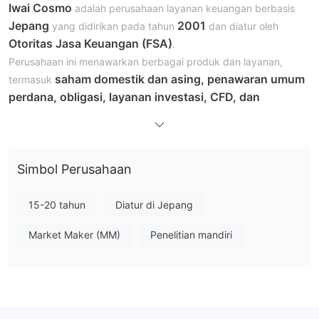
Iwai Cosmo
adalah perusahaan layanan keuangan berbasis
Jepang
2001
yang didirikan pada tahun
dan diatur oleh
Otoritas Jasa Keuangan (FSA)
.
Perusahaan ini menawarkan berbagai produk dan layanan,
saham domestik dan asing, penawaran umum
termasuk
perdana, obligasi, layanan investasi, CFD, dan
perdagangan FX
.
biaya konsinyasi
Perusahaan mengenakan
, yang didasarkan
pada harga kontrak. Iwai Cosmo menyediakan akun demo bagi
Simbol Perusahaan
calon dan klien yang sudah ada untuk berlatih dan mengenal
platform perdagangan serta strategi.
0120-
Dukungan pelanggan dapat diakses melalui telepon di
15-20 tahun
Diatur di Jepang
318-611
dan email di wmaster@iwaicosmo.co.jp. Selain itu,
Market Maker (MM)
Penelitian mandiri
Iwai Cosmo menawarkan berbagai sumber daya pendidikan,
komentar pasar, topik, dan seminar
termasuk
, untuk
membantu klien membuat keputusan perdagangan dan
investasi yang terinformasi.