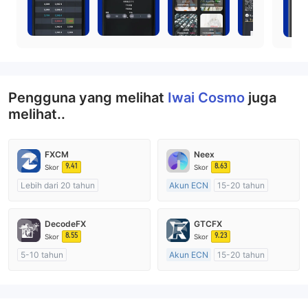
Pengguna yang melihat
Iwai Cosmo
juga
melihat..
FXCM
Neex
9.41
8.63
Skor
Skor
Lebih dari 20 tahun
Akun ECN
15-20 tahun
Diatur di Australia
Diatur di Australia
Market Maker (MM)
Market Maker (MM)
DecodeFX
GTCFX
Lisensi Penuh MT4
Lisensi Penuh MT4
8.55
9.23
Skor
Skor
5-10 tahun
Akun ECN
15-20 tahun
Diatur di Australia
Diatur di Kerajaan Inggris
Market Maker (MM)
Market Maker (MM)
Lisensi Penuh MT4
Lisensi Penuh MT4