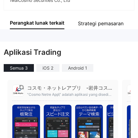
IwaiCosmo Securities Co., Ltd
Singkatan
Iwai Cosmo
Perangkat lunak terkait
Strategi pemasaran
Karyawan perusahaan
902
Aplikasi Trading
Semua 3
iOS 2
Android 1
コスモ・ネットレアプリ -岩井コスモ
証券ネット取引のアプリ
"Cosmo Netre App\" adalah aplikasi yang disediak
an oleh Cosmo Netre (Iwai Cosmo Securities Net
Trading).