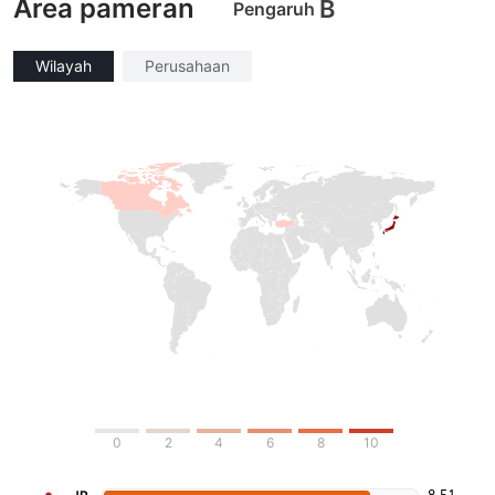
Area pameran
B
Pengaruh
Wilayah
Perusahaan
0
2
4
6
8
10