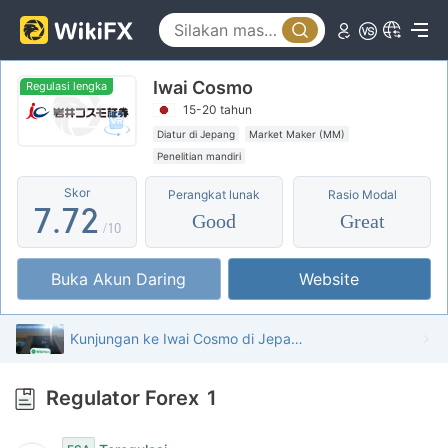
2
2
3
3
Iwai Cosmo
4
4
Regulasi lengka
15-20 tahun
5
5
0
Diatur di Jepang
Market Maker (MM)
Penelitian mandiri
6
6
1
Skor
Perangkat lunak
Rasio Modal
7
.
7
2
Good
Great
/10
8
8
3
Buka Akun Daring
Website
9
9
4
5
Kunjungan ke Iwai Cosmo di Jepang – Kantor Ditemukan
6
Regulator Forex
1
7