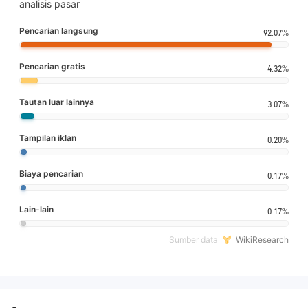
analisis pasar
Pencarian langsung
92.07%
Pencarian gratis
4.32%
Tautan luar lainnya
3.07%
Tampilan iklan
0.20%
Biaya pencarian
0.17%
Lain-lain
0.17%
Sumber data
WikiResearch