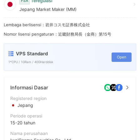
8
Teregulasi
FSA
Jepang Market Maker (MM)
9
Lembaga berlisensi：岩井コスモ証券株式会社
Nomor lisensi pengaturan：近畿財務局長（金商）第15号
VPS Standard
Open
1*CPU / 1GRam / 40GHarddisk
Informasi Dasar
Registered region
Jepang
Periode operasi
15-20 tahun
Nama perusahaan