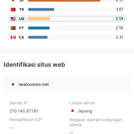
8.51
JP
3.07
TR
2.59
US
2.55
PT
2.31
CA
Identifikasi situs web
iwaicosmo.net
Server IP
Lokasi server
210.140.87.181
Jepang
Pendaftaran ICP
Negara/ daerah kunjungan
utama
--
--