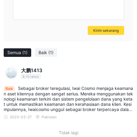
akun atau membuka akun. Bagian ini akan memberikan instruksi
detail dan persyaratan untuk membuka akun.
Lengkapi Formulir Aplikasi:
Isilah formulir aplikasi online
dengan informasi pribadi, keuangan, dan pengalaman investasi
Kirim sekarang
yang diperlukan. Pastikan semua detail akurat dan jujur untuk
mematuhi persyaratan regulasi dan proses due diligence.
Submit Dokumen yang Diperlukan:
Anda perlu
Semua
(1)
Baik
(1)
menyediakan dokumen identifikasi dan bukti tempat tinggal
sebagai bagian dari proses Kenal Customer Anda (KYC). Periksa
大鹏1413
persyaratan spesifik di situs web Iwai Cosmo dan unggah atau
6-10 tahun
kirim dokumen yang diperlukan sesuai petunjuk.
Tunggu Persetujuan dan Isi Akun Anda:
Setelah Anda
Sebagai broker teregulasi, Iwai Cosmo menjaga keamana
Baik
mengirimkan aplikasi dan dokumen Anda, tunggu akun Anda
n aset kliennya dengan sangat serius. Mereka menggunakan tek
nologi keamanan terkini dan sistem pengelolaan dana yang keta
untuk ditinjau dan disetujui oleh Iwai Cosmo. Proses ini mungkin
t untuk memastikan keamanan dan kerahasiaan dana klien. Kesi
memakan waktu beberapa hari. Setelah disetujui, Anda akan
mpulannya, Iwaicosmo unggul sebagai broker terpercaya dalam
memberikan layanan investasi yang komprehensif dan melindun
menerima instruksi tentang cara mengisi akun Anda.
2023-03-27
Pakistan
gi kepentingan kliennya. Jika Anda mencari broker yang aman d
an terjamin, Iwai Cosmo patut dipertimbangkan.
Biaya
Tidak lagi