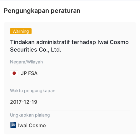
Apakah Iwai Cosmo Legal atau
Penipuan？
Pengungkapan peraturan
Otoritas Jasa Keuangan (FSA) di
Iwai Cosmo diatur oleh
Jepang
Izin Forex Ritel
, memegang
. Perusahaan ini secara
Warning
FSA
resmi diakui dan diawasi oleh
, memastikan bahwa
Tindakan administratif terhadap Iwai Cosmo
perusahaan ini mematuhi standar regulasi yang ketat yang
Securities Co., Ltd.
ditetapkan di Jepang.
近畿財務局長
Nomor lisensi spesifik untuk Iwai Cosmo adalah
Negara/Wilayah
（金商）第15号
, menunjukkan otorisasinya untuk beroperasi
JP FSA
dan menawarkan layanan keuangan dalam kerangka hukum
dan regulasi yang ditetapkan oleh otoritas Jepang.
Waktu pengungkapan
Kelebihan dan Kekurangan
2017-12-19
Kelebihan:
Diatur oleh FSA:
Iwai Cosmo diatur oleh Otoritas Jasa
Ungkapkan pialang
Keuangan Jepang, memastikan kepatuhan terhadap standar
Iwai Cosmo
keuangan dan regulasi yang ketat, yang meningkatkan
kepercayaan dan keamanan klien.