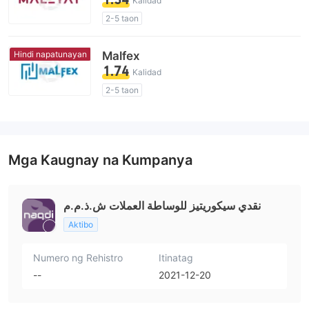
Kalidad
2-5 taon
Kahina-Hinalang Lisensya sa Regulasyon
Kahina-hinalang saklaw ng Negosyo
Hindi napatunayan
Malfex
Mataas na potensyal na peligro
1.74
Kalidad
2-5 taon
Kahina-Hinalang Lisensya sa Regulasyon
Kahina-hinalang saklaw ng Negosyo
Mataas na potensyal na peligro
Mga Kaugnay na Kumpanya
نقدي سيكوريتيز للوساطة العملات ش.ذ.م.م
Aktibo
Numero ng Rehistro
Itinatag
--
2021-12-20