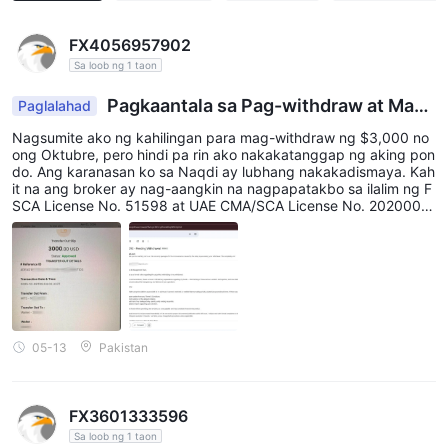
FX4056957902
Sa loob ng 1 taon
Pagkaantala sa Pag-withdraw at Mahi
Paglalahad
nang Karanasan sa Suporta
Nagsumite ako ng kahilingan para mag-withdraw ng $3,000 no
ong Oktubre, pero hindi pa rin ako nakakatanggap ng aking pon
do. Ang karanasan ko sa Naqdi ay lubhang nakakadismaya. Kah
it na ang broker ay nag-aangkin na nagpapatakbo sa ilalim ng F
SCA License No. 51598 at UAE CMA/SCA License No. 2020000
0150, ang proseso ng pag-withdraw ay hindi na-handle nang pr
opesyonal, at ang mga tugon ng suporta ay hindi nakakasiya. M
ariin kong pinapayo sa mga trader na maging maingat at magsa
gawa ng tamang pagsasaliksik bago makipag-transaksyon sa b
roker.
05-13
Pakistan
FX3601333596
Sa loob ng 1 taon