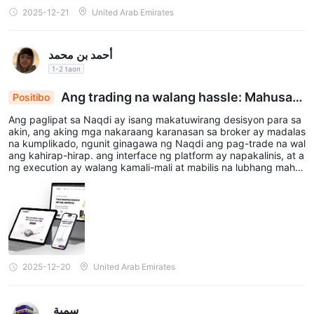
2025-12-21
United Arab Emirates
أحمد بن محمد
1-2 taon
Ang trading na walang hassle: Mahusay
Positibo
at walang stress
Ang paglipat sa Naqdi ay isang makatuwirang desisyon para sa
akin, ang aking mga nakaraang karanasan sa broker ay madalas
na kumplikado, ngunit ginagawa ng Naqdi ang pag-trade na wal
ang kahirap-hirap. ang interface ng platform ay napakalinis, at a
ng execution ay walang kamali-mali at mabilis na lubhang mahal
aga para sa pang-araw-araw na pag-trade. higit sa lahat, ang k
anilang imprastraktura ng serbisyo ay pambihira 👨‍💻. ang 24/6
na support team ay palaging propesyonal at may kaalaman, na
nagbibigay ng mga tunay na solusyon agad-agad.
2025-12-20
United Arab Emirates
_سمية