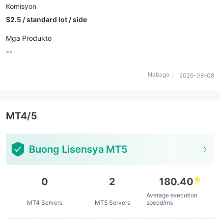
Komisyon
$2.5 / standard lot / side
Mga Produkto
--
Nabago：
2026-08-08
MT4/5
Buong Lisensya MT5
0
2
180.40
Average execution
MT4 Servers
MT5 Servers
speed/ms