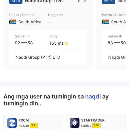
NaqdiGroup-Live
Naqd
MT5
MT5
8
Bansa / Distrito
Paggamit
Bansa / Distrito
South Africa
--
South Afr
Server IP
Ping
Server IP
92.***.58
83.***.50
155 ms
Naqdi Group (PTY) LTD
Naqdi Gro
Ang mga user na tumingin sa
naqdi
ay
tumingin din..
FXCM
STARTRADER
9.41
8.56
Kalidad
Kalidad