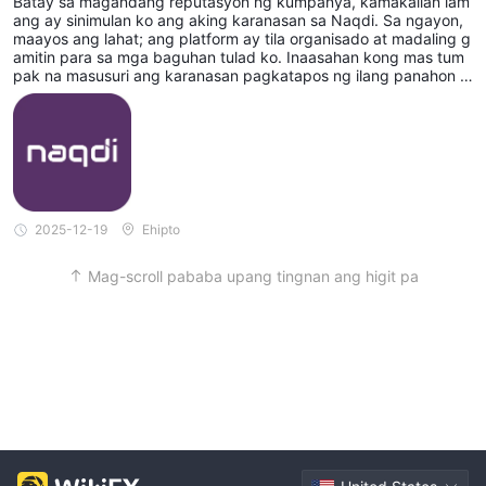
Batay sa magandang reputasyon ng kumpanya, kamakailan lam
ang ay sinimulan ko ang aking karanasan sa Naqdi. Sa ngayon,
maayos ang lahat; ang platform ay tila organisado at madaling g
amitin para sa mga baguhan tulad ko. Inaasahan kong mas tum
pak na masusuri ang karanasan pagkatapos ng ilang panahon n
g pag-trade.
2025-12-19
Ehipto
Mag-scroll pababa upang tingnan ang higit pa