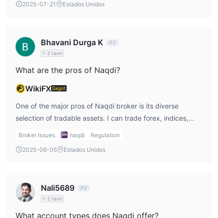
2025-07-21
Estados Unidos
trader, it gives me confidence that Naqdi adheres to the
necessary rules for protecting investors.
Bhavani Durga K
1-2 taon
What are the pros of Naqdi?
WikiFX
Sagot
One of the major pros of Naqdi broker is its diverse
selection of tradable assets. I can trade forex, indices,
metals, stocks, and commodities all in one place. The
Broker Issues
naqdi
Regulation
flexibility of no minimum deposit for live accounts is
2025-06-05
Estados Unidos
another advantage that stands out to me. This is
especially helpful when I'm just starting out and don’t want
to commit a large sum upfront.
Nali5689
1-2 taon
What account types does Naqdi offer?