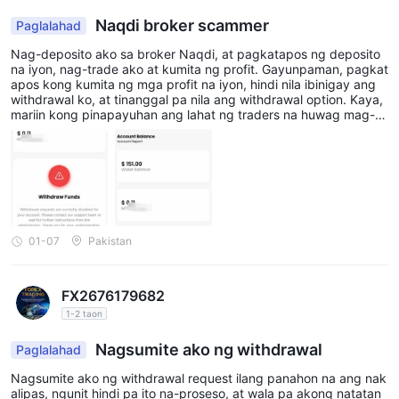
Naqdi broker scammer
Paglalahad
Nag-deposito ako sa broker Naqdi, at pagkatapos ng deposito
na iyon, nag-trade ako at kumita ng profit. Gayunpaman, pagkat
apos kong kumita ng mga profit na iyon, hindi nila ibinigay ang
withdrawal ko, at tinanggal pa nila ang withdrawal option. Kaya,
mariin kong pinapayuhan ang lahat ng traders na huwag mag-tr
ade o mag-deposito sa naqdi broker dahil ang kanilang paraan
ng pag-deposito ay sobrang bagal, at ang proseso ng kanilang
withdrawal ay lubhang may problema. Pinapatay pa nila ang mg
a trade sa aming mga account nang walang paunawa. Pakiusap,
huwag kayong mag-trade sa kanila. Nag-deposito ako ng $150,
at tatlo hanggang apat na oras bago ko natanggap ang deposit
o. Pagkatapos, nag-trade ako at kumita, ngunit nang subukan k
ong mag-withdraw, isang buong linggo ang lumipas nang walan
01-07
Pakistan
g tagumpay. Pagkatapos, sa sumunod na linggo, binalakan nila
ang aking opsyon sa pag-withdraw at maging ang aking accoun
t ay binalakan. Kaya, hinihimok ko ang lahat na huwag mag-trad
FX2676179682
e sa sa kanila. Nagbibigay din ako ng mga screenshot at ang ka
salukuyang petsa bilang patunay.
1-2 taon
Nagsumite ako ng withdrawal
Paglalahad
Nagsumite ako ng withdrawal request ilang panahon na ang nak
alipas, ngunit hindi pa ito na-proseso, at wala pa akong natatan