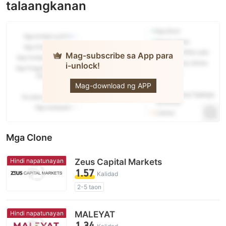
talaangkanan
Mag-subscribe sa App para
i-unlock!
naqdi
Mag-download ng APP
Mga Clone
Hindi napatunayan
Zeus Capital Markets
1.57
Kalidad
2-5 taon
Kahina-Hinalang Lisensya sa Regulasyon
Kahina-hinalang saklaw ng Negosyo
Hindi napatunayan
MALEYAT
Mataas na potensyal na peligro
1.34