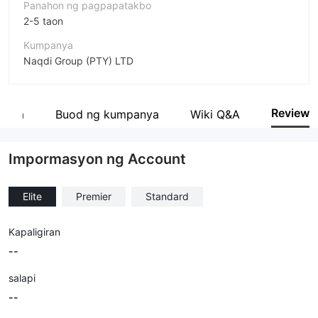
Panahon ng pagpapatakbo
2-5 taon
Kumpanya
Naqdi Group (PTY) LTD
Pagwawasto
naqdi
Review
anya
Buod ng kumpanya
Wiki Q&A
empleyado ng kumpanya
--
Impormasyon ng Account
Elite
Premier
Standard
Kapaligiran
--
salapi
--