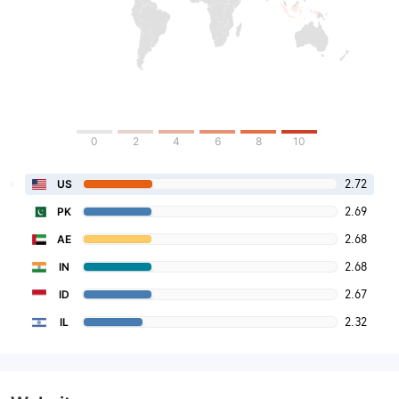
0
2
4
6
8
10
2.72
US
2.69
PK
2.68
AE
2.68
IN
2.67
ID
2.32
IL