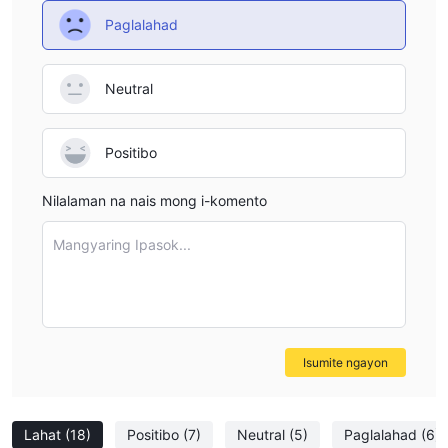
Paglalahad
Neutral
Positibo
Nilalaman na nais mong i-komento
Mangyaring Ipasok...
Isumite ngayon
Lahat
(18)
Positibo
(7)
Neutral
(5)
Paglalahad
(6)