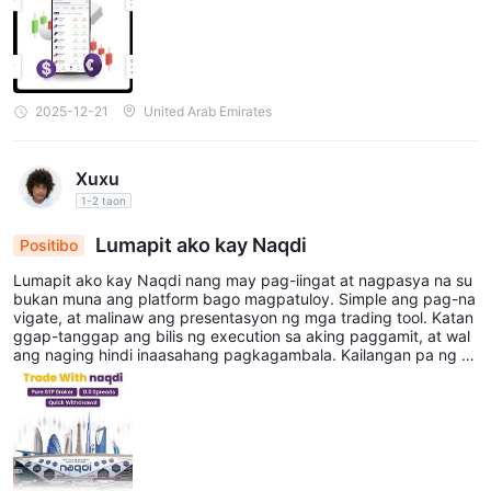
ukaw ng pansin ay ang pangkalahatang antas ng pagiging maa
asahan; matatag ang mga presyo, malinaw ang user interface, a
t ang mga pangunahing tool sa trading ay gumagana ayon sa in
aasahan. Patuloy kong sinusubaybayan ang performance nito sa
pangmatagalan, ngunit ang kasalukuyang karanasan ay nagpap
akita ng Isang broker na nakatuon sa bilis, katatagan, at pagbibi
2025-12-21
United Arab Emirates
gay ng isang kapaligiran sa pangangalakal na walang kumplikad
o. Sa pangkalahatan, nagbibigay ang Naqdi ng angkop na kara
nasan para sa mga negosyante na nagbibigay-prioridad sa mabi
Xuxu
lis at maaasahang pagpapatupad.
1-2 taon
Lumapit ako kay Naqdi
Positibo
Lumapit ako kay Naqdi nang may pag-iingat at nagpasya na su
bukan muna ang platform bago magpatuloy. Simple ang pag-na
vigate, at malinaw ang presentasyon ng mga trading tool. Katan
ggap-tanggap ang bilis ng execution sa aking paggamit, at wal
ang naging hindi inaasahang pagkagambala. Kailangan pa ng m
as maraming oras, ngunit positibo naman ang karanasan sa nga
yon.