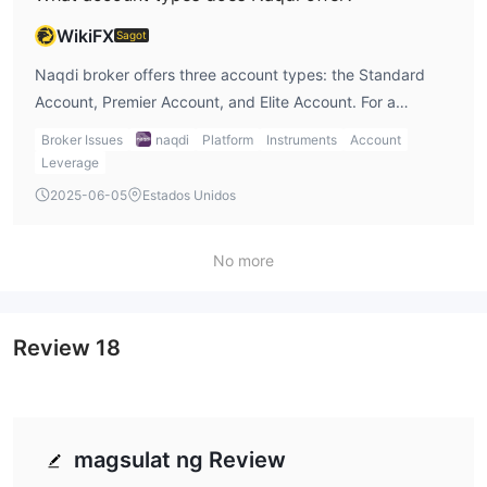
WikiFX
Sagot
Naqdi broker offers three account types: the Standard
Account, Premier Account, and Elite Account. For a
beginner like me, the Standard Account is perfect
Broker Issues
naqdi
Platform
Instruments
Account
because there’s no minimum deposit. If I were a more
Leverage
experienced or high-volume trader, I’d consider the
2025-06-05
Estados Unidos
Premier or Elite Account for better spreads and additional
features like lower commissions.
No more
Review
18
magsulat ng Review