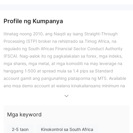
Profile ng Kumpanya
Itinatag noong 2010, ang Naqdi ay isang Straight-Through
Processing (STP) broker na rehistrado sa Timog Africa, na
regulado ng South Africas Financial Sector Conduct Authority
(FSCA). Nag-aalok ito ng pagkalakalan sa forex, mga indeks,
mga shares, mga metal, at mga komoditi na may leverage na
hanggang 1:500 at spread mula sa 1.4 pips sa Standard
account gamit ang pangunahing plataporma ng MT5. Available
ang mga demo account at walang kinakailangang minimum na
deposito para magbukas ng live account.
Mga Kalamangan at Disadvantages
Mga keyword
Totoo ba ang Naqdi?
Oo, ang Naqdi ay isang lehitimong broker. Ito ay regulado ng
2-5 taon
Kinokontrol sa South Africa