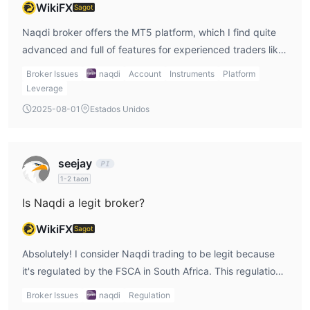
WikiFX
Sagot
para sa iyo o laban sa iyo.
Naqdi broker offers the MT5 platform, which I find quite
Trading Platform
Deposit and Withdrawal
advanced and full of features for experienced traders like
Naqdi ay tumatanggap ng mga pagbabayad gamit ang
myself. Unfortunately, it doesn’t support MT4, which could
Broker Issues
naqdi
Account
Instruments
Platform
MasterCard, Skrill, VISA, NETELLER, M-PESA,
be a downside for traders who are more comfortable with
Leverage
SwiftyEft, at Tether
.
that platform. However, I’m fine with MT5, as it gives me
2025-08-01
Estados Unidos
access to more powerful tools.
seejay
1-2 taon
Is Naqdi a legit broker?
WikiFX
Sagot
Absolutely! I consider Naqdi trading to be legit because
it's regulated by the FSCA in South Africa. This regulation
ensures that Naqdi follows legal financial practices, which
Broker Issues
naqdi
Regulation
is something I look for when choosing a broker. As a