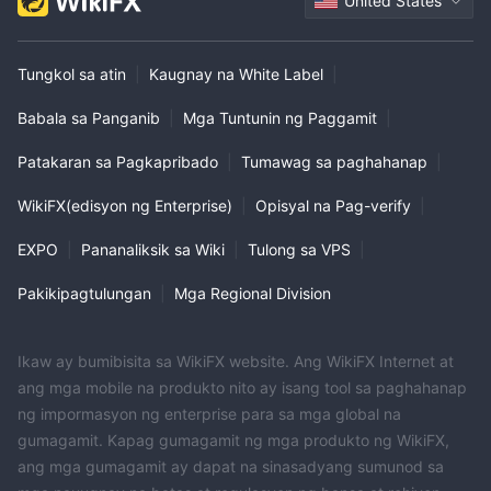
United States
Tungkol sa atin
|
Kaugnay na White Label
|
Babala sa Panganib
|
Mga Tuntunin ng Paggamit
|
Patakaran sa Pagkapribado
|
Tumawag sa paghahanap
|
WikiFX(edisyon ng Enterprise)
|
Opisyal na Pag-verify
|
EXPO
|
Pananaliksik sa Wiki
|
Tulong sa VPS
|
Pakikipagtulungan
|
Mga Regional Division
Ikaw ay bumibisita sa WikiFX website. Ang WikiFX Internet at
ang mga mobile na produkto nito ay isang tool sa paghahanap
ng impormasyon ng enterprise para sa mga global na
gumagamit. Kapag gumagamit ng mga produkto ng WikiFX,
ang mga gumagamit ay dapat na sinasadyang sumunod sa