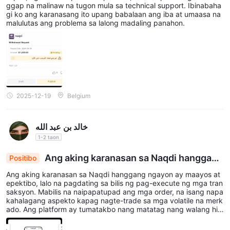
ggap na malinaw na tugon mula sa technical support. Ibinabaha
gi ko ang karanasang ito upang babalaan ang iba at umaasa na
malulutas ang problema sa lalong madaling panahon.
2025-12-19
Belgium
خالد بن عبد الله
1-2 taon
Ang aking karanasan sa Naqdi hanggang
Positibo
ngayon
Ang aking karanasan sa Naqdi hanggang ngayon ay maayos at
epektibo, lalo na pagdating sa bilis ng pag-execute ng mga tran
saksyon. Mabilis na naipapatupad ang mga order, na isang napa
kahalagang aspekto kapag nagte-trade sa mga volatile na merk
ado. Ang platform ay tumatakbo nang matatag nang walang hin
di kinakailangang pagkaantala, na tumutulong sa pagma-manag
e ng mga trade nang may kumpiyansa at ginhawa. Ang nakakap