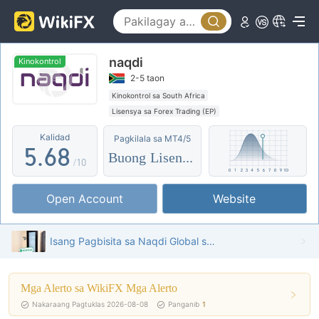
0
1
3
1
2
4
naqdi
2
3
5
Kinokontrol
2-5 taon
3
4
6
Kinokontrol sa South Africa
Lisensya sa Forex Trading (EP)
4
5
7
Ang buong lisensya ng MT5
Kalidad
Pagkilala sa MT4/5
Mga Broker ng Panrehiyon
5
.
6
8
Buong Lisensya
Katamtamang potensyal na peligro
/10
6
7
9
Open Account
Website
7
8
8
9
Isang Pagbisita sa Naqdi Global sa UAE - Natagpuan ang Opisina
9
Mga Alerto sa WikiFX Mga Alerto
Nakaraang Pagtuklas 2026-08-08
Panganib
1