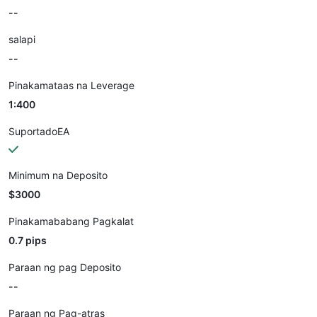
--
salapi
--
Pinakamataas na Leverage
1:400
SuportadoEA
Minimum na Deposito
$3000
Pinakamababang Pagkalat
0.7 pips
Paraan ng pag Deposito
--
Paraan ng Pag-atras