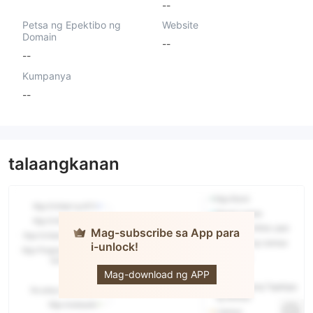
--
Petsa ng Epektibo ng
Website
Domain
--
--
Kumpanya
--
talaangkanan
Mag-subscribe sa App para
i-unlock!
Elliot
Trading
Mag-download ng APP