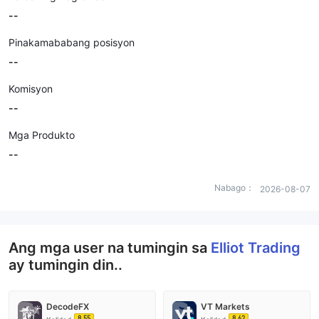
--
Pinakamababang posisyon
--
Komisyon
--
Mga Produkto
--
Nabago：
2026-08-07
Ang mga user na tumingin sa
Elliot Trading
ay tumingin din..
DecodeFX
VT Markets
8.55
8.62