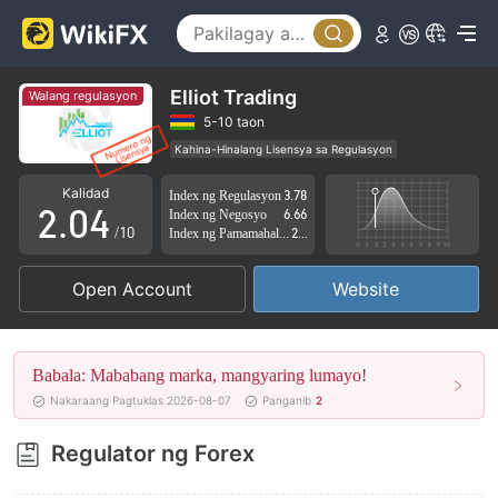
0
1
Elliot Trading
Walang regulasyon
0
2
5-10 taon
Kahina-Hinalang Lisensya sa Regulasyon
1
3
Kahina-hinalang saklaw ng Negosyo
Kalidad
Index ng Regulasyon
3.78
Mataas na potensyal na peligro
2
.
0
4
Index ng Negosyo
6.66
/10
Index ng Pamamahala sa Panganib
2.84
3
1
5
Open Account
Website
4
2
6
5
3
7
Babala: Mababang marka, mangyaring lumayo!
6
4
8
Nakaraang Pagtuklas 2026-08-07
Panganib
2
7
5
9
Regulator ng Forex
8
6