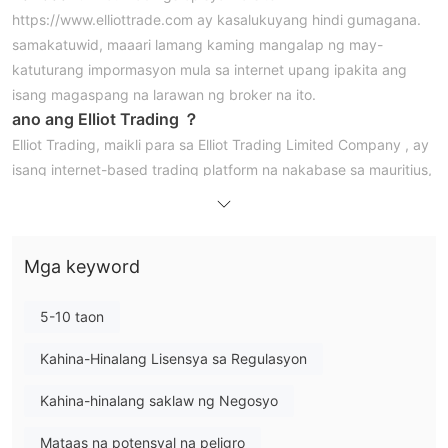
https://www.elliottrade.com ay kasalukuyang hindi gumagana.
samakatuwid, maaari lamang kaming mangalap ng may-
katuturang impormasyon mula sa internet upang ipakita ang
isang magaspang na larawan ng broker na ito.
ano ang Elliot Trading ？
Elliot Trading, maikli para sa Elliot Trading Limited Company , ay
isang internet-based trading platform na nakabase sa mauritius,
na nagsasabing nag-aalok ng mga pagbubukas para sa
financial market trading. gayunpaman, ang mga makabuluhang
alalahanin ay lumitaw kapag sinusubukang i-access Elliot
Mga keyword
Trading website ni, dahil ito ay kasalukuyang hindi naa-access
na ginagawang isang hamon ang pagpapatunay at pag-verify
5-10 taon
ng status ng regulasyon ng broker. bukod pa rito, nararapat na
wala sa ilalim ng wastong
tandaan na ang broker na ito ay
Kahina-Hinalang Lisensya sa Regulasyon
regulasyon
mula sa anumang mga kagalang-galang na
katawan ng regulasyon.
Kahina-hinalang saklaw ng Negosyo
aming pagsusuri sa Elliot Trading ay nakatakdang sundan sa
Mataas na potensyal na peligro
isang paparating na artikulo, mula sa iba't ibang mga anggulo