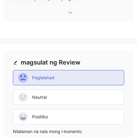
hanggang sa susubukan naming ipakita sa iyo ang isang
nagbibigay-kaalaman, compact na pangkalahatang-ideya.
kung ito ay pumukaw sa iyong interes, hinihikayat ang iyong
patuloy na pagbabasa. isasama namin ang detalyadong
pagsusuri na ito ng isang maikling rundown ng mga pivotal
point na nagsisilbing snapshot ng mga katangian ng broker.
Mga kalamangan at kahinaan
magsulat ng Review
Elliot Tradingay may ilang mga pakinabang tulad ng pag-aalok
Mga platform ng pangangalakal ng
ng nasa lahat ng dako
Paglalahad
MT4
mga tier na account
, pagbibigay
upang magsilbi sa
iba't ibang karanasan at inaasahan ng negosyante, nag-aalok
nababaluktot na mga ratio ng leverage
para sa iba't ibang
Neutral
lumulutang na kumakalat
antas ng panganib, at
upang
pamahalaan ang halaga ng mga pangangalakal.
Positibo
Gayunpaman, may mga makabuluhang disadvantages na hindi
Ang pagiging unregulated
maaaring balewalain.
Nilalaman na nais mong i-komento
nananatiling pangunahing alalahanin ng kompanya kasama ng a