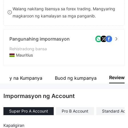
9
7
Walang nakitang lisensya sa forex trading. Mangyaring
magkaroon ng kamalayan sa mga panganib.
8
9
Pangunahing impormasyon
Rehistradong bansa
Mauritius
Panahon ng pagpapatakbo
5-10 taon
Review
ugnay na Kumpanya
Buod ng kumpanya
Kumpanya
Elliot Trading Limited Company
Impormasyon ng Account
Super Pro A Account
Pro B Account
Standard Acc
Kapaligiran