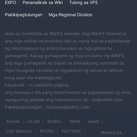
EXPO
|
Pananaliksik sa Wiki
|
Tulong sa VPS
|
Pakikipagtulungan
|
Mga Regional Division
Ikaw ay bumibisita sa WikiFX website. Ang WikiFX Internet at
ang mga mobile na produkto nito ay isang tool sa paghahanap
ng impormasyon ng enterprise para sa mga global na
gumagamit. Kapag gumagamit ng mga produkto ng WikiFX,
ang mga gumagamit ay dapat na sinasadyang sumunod sa
mga nauugnay na batas at regulasyon ng bansa at rehiyon
kung saan sila matatagpuan.
Facebook：m.me/wikifx.pilipina
Ang lisensya o iba pang impormasyon sa pagwawasto ng error,
mangyaring ipadala ang impormasyon sa：qa@wikifx.com
Pakikipagtulungan：business@wikifx.com
4xHub
DLSM
BotBro
VAHA
naqdi
Crib Markets
RYOEX
FASTWIN
Marami pa