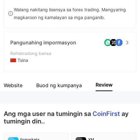
8
Walang nakitang lisensya sa forex trading. Mangyaring
magkaroon ng kamalayan sa mga panganib.
9
Pangunahing impormasyon
Rehistradong bansa
Tsina
Panahon ng pagpapatakbo
2-5 taon
Review
Website
Buod ng kumpanya
Kumpanya
CoinFirst Limited
Ang mga user na tumingin sa
CoinFirst
ay
tumingin din..
fpmarkets
XM