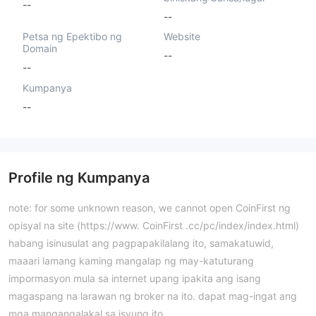
--
--
Petsa ng Epektibo ng
Website
Domain
--
--
Kumpanya
--
Profile ng Kumpanya
note: for some unknown reason, we cannot open CoinFirst ng
opisyal na site (https://www. CoinFirst .cc/pc/index/index.html)
habang isinusulat ang pagpapakilalang ito, samakatuwid,
maaari lamang kaming mangalap ng may-katuturang
impormasyon mula sa internet upang ipakita ang isang
magaspang na larawan ng broker na ito. dapat mag-ingat ang
mga mangangalakal sa isyung ito.