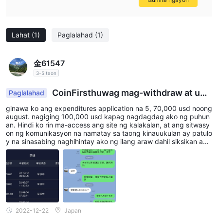
Lahat
(1)
Paglalahad
(1)
金61547
3-5 taon
CoinFirsthuwag mag-withdraw at um
Paglalahad
alis?
ginawa ko ang expenditures application na 5, 70,000 usd noong
august. nagiging 100,000 usd kapag nagdagdag ako ng puhun
an. Hindi ko rin ma-access ang site ng kalakalan, at ang sitwasy
on ng komunikasyon na namatay sa taong kinauukulan ay patulo
y na sinasabing naghihintay ako ng ilang araw dahil siksikan ako
sa taong kinauukulan sa panahong iyon. sa tingin ko ito ay pand
araya. sana maibalik mo ang pondong iyong ipinuhunan CoinFirs
t sabik
2022-12-22
Japan