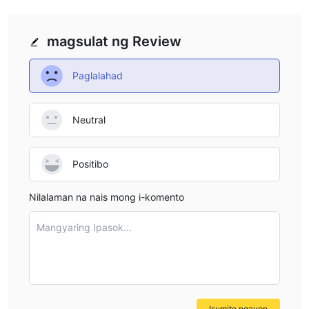
kanilang mga kliyente na makipag-ugnayan sa kanila.
Babala sa Panganib
magsulat ng Review
Ang online na kalakalan ay nagsasangkot ng isang malaking
antas ng panganib at maaari mong mawala ang lahat ng iyong
Paglalahad
ipinuhunan na kapital. Ito ay hindi angkop para sa lahat ng mga
mangangalakal o mamumuhunan. Pakitiyak na nauunawaan mo
ang mga panganib na kasangkot at tandaan na ang
Neutral
impormasyong nilalaman sa artikulong ito ay para sa
pangkalahatang layunin ng impormasyon lamang.
Positibo
Nilalaman na nais mong i-komento
Mangyaring Ipasok...
Isumite ngayon