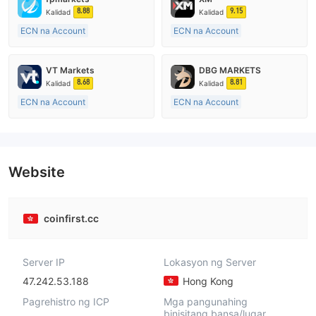
8.88
9.15
Kalidad
Kalidad
ECN na Account
ECN na Account
20 Taon Pataas
15-20 taon
Kinokontrol sa Australia
Kinokontrol sa Australia
VT Markets
DBG MARKETS
Paggawa ng Market (MM)
Paggawa ng Market (MM)
8.68
8.81
Kalidad
Kalidad
Pangunahing label na MT4
Pangunahing label na MT4
ECN na Account
ECN na Account
10-15 taon
10-15 taon
Kinokontrol sa Australia
Kinokontrol sa Australia
Paggawa ng Market (MM)
Paggawa ng Market (MM)
Pangunahing label na MT4
Pangunahing label na MT4
Website
coinfirst.cc
Server IP
Lokasyon ng Server
47.242.53.188
Hong Kong
Pagrehistro ng ICP
Mga pangunahing
binisitang bansa/lugar