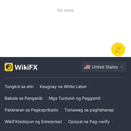
No more
United States
Tungkol sa atin
|
Kaugnay na White Label
|
Babala sa Panganib
|
Mga Tuntunin ng Paggamit
|
Patakaran sa Pagkapribado
|
Tumawag sa paghahanap
|
WikiFX(edisyon ng Enterprise)
|
Opisyal na Pag-verify
|