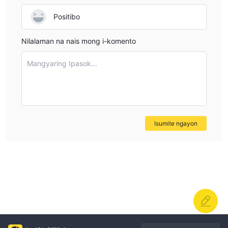
Positibo
Nilalaman na nais mong i-komento
Mangyaring Ipasok...
Isumite ngayon