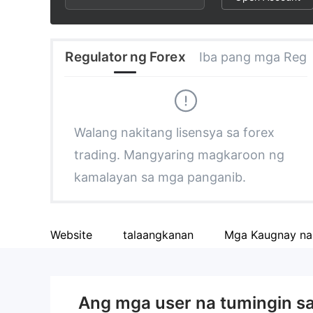
3
1
3
4
2
4
Regulator ng Forex
Iba pang mga Regul
5
3
5
6
4
6
Walang nakitang lisensya sa forex
trading. Mangyaring magkaroon ng
7
5
7
kamalayan sa mga panganib.
8
6
8
Website
talaangkanan
Mga Kaugnay n
9
7
9
8
Ang mga user na tumingin s