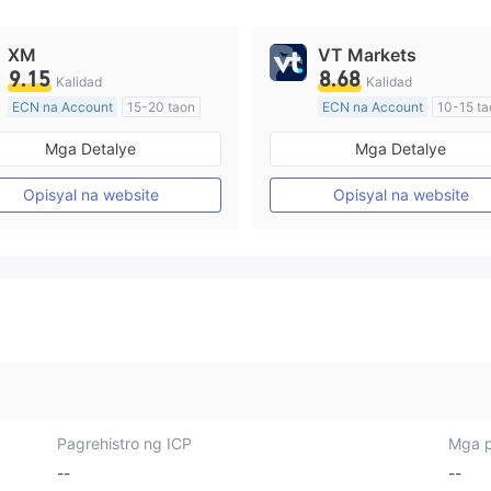
XM
VT Markets
9.15
8.68
Kalidad
Kalidad
ECN na Account
15-20 taon
ECN na Account
10-15 ta
Kinokontrol sa Australia
Kinokontrol sa Australia
Mga Detalye
Mga Detalye
Paggawa ng Market (MM)
Paggawa ng Market (MM)
Pangunahing label na MT4
Pangunahing label na MT4
Opisyal na website
Opisyal na website
Pagrehistro ng ICP
Mga p
--
--