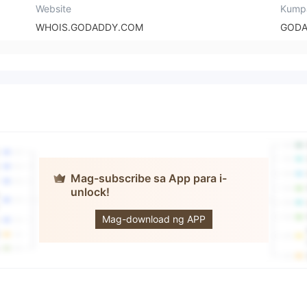
Website
Kump
WHOIS.GODADDY.COM
GODA
Mag-subscribe sa App para i-
unlock!
Taurus
Mag-download ng APP