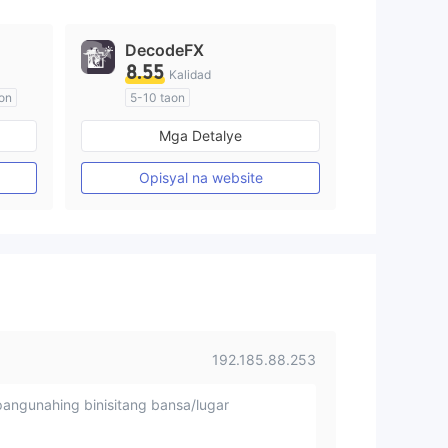
DecodeFX
8.55
Kalidad
on
5-10 taon
Kinokontrol sa Australia
Mga Detalye
Paggawa ng Market (MM)
Pangunahing label na MT4
Opisyal na website
192.185.88.253
angunahing binisitang bansa/lugar