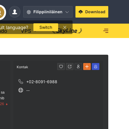
Filippiiniläinen
Download
ult language?
Switch
ado
VPS
Kontak
+02-8091-6988
--
 sa
nib
.26