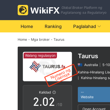
Global Broker Platform ng
Pagtatanong sa Regulatoryo
Home
Ranking
Paglalahad
Home
-
Mga broker
-
Taurus
Taurus
Walang regulasyon
Australia
|
5-10
0
0
Kahina-Hinalang Li
Kahina-hinalang 
|
1
1
Mataas na potensy
|
--
Kalidad
2
.
0
2
Website
/10
Open Account