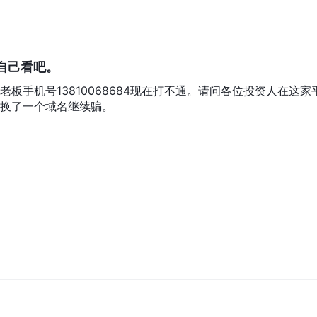
自己看吧。
板手机号13810068684现在打不通。请问各位投资人在这家
换了一个域名继续骗。