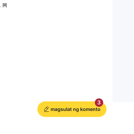
，网
3
magsulat ng komento