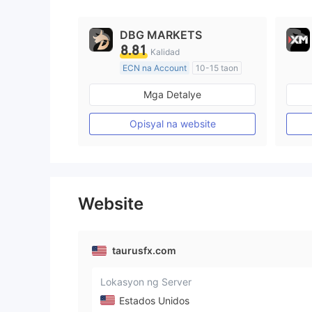
9
DBG MARKETS
8.81
Kalidad
ECN na Account
10-15 taon
Kinokontrol sa Australia
Mga Detalye
Paggawa ng Market (MM)
Pangunahing label na MT4
Opisyal na website
Website
taurusfx.com
Lokasyon ng Server
Estados Unidos