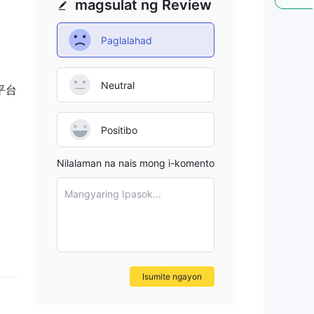
magsulat ng Review
Paglalahad
Neutral
平台
Positibo
Nilalaman na nais mong i-komento
Mangyaring Ipasok...
Isumite ngayon