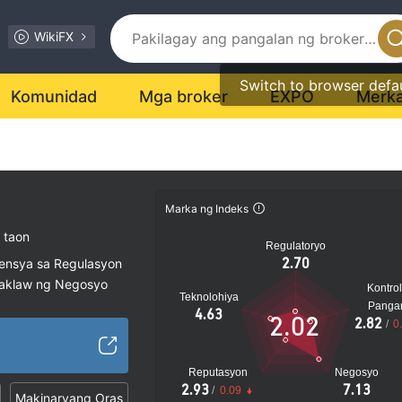
WikiFX
Switch to browser defa
Komunidad
Mga broker
EXPO
Merk
Marka ng Indeks
 taon
Regulatoryo
2.70
sensya sa Regulasyon
saklaw ng Negosyo
Kontrol
Teknolohiya
al na peligro
Panga
4.63
2.02
2.82
/
0
Reputasyon
Negosyo
2.93
7.13
/
0.09
Makinaryang Oras