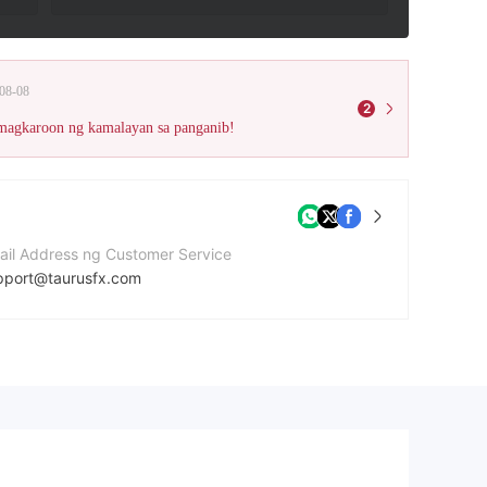
08-08
2
 magkaroon ng kamalayan sa panganib!
ail Address ng Customer Service
pport@taurusfx.com
mero ng contact
2-8091-6988
bsite ng kumpanya