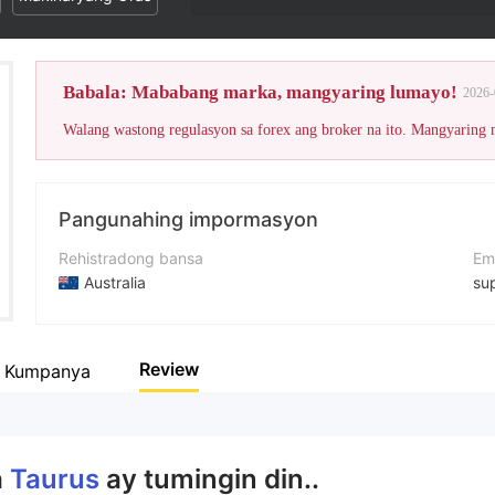
ator 1
Babala: Mababang marka, mangyaring lumayo!
2026-
Walang wastong regulasyon sa forex ang broker na ito. Mangyaring
Pangunahing impormasyon
Rehistradong bansa
Em
Australia
su
Panahon ng pagpapatakbo
Nu
5-10 taon
+0
Review
a Kumpanya
Kumpanya
We
Taurus Forex Management Limited
--
a
Taurus
ay tumingin din..