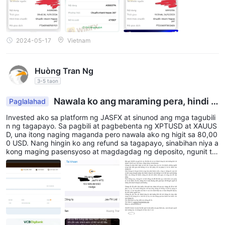
dong ahente ng Jasfx sa ST. Vincent. Ngunit hindi pa rin naririni
g ng palitan. Apat na buwan na ang nakalipas. Nagtatangkang l
okohin ba ng Jasfx ang mga investor? Umaasa ako na papayag
an ng palitan ang isang tao na malutas ang aking kaso.
2024-05-17
Vietnam
Huòng Tran Ng
3-5 taon
Nawala ko ang maraming pera, hindi k
Paglalahad
o ito maipapalabas.
Invested ako sa platform ng JASFX at sinunod ang mga tagubili
n ng tagapayo. Sa pagbili at pagbebenta ng XPTUSD at XAUUS
D, una itong naging maganda pero nawala ako ng higit sa 80,00
0 USD. Nang hingin ko ang refund sa tagapayo, sinabihan niya a
kong maging pasensyoso at magdagdag ng deposito, ngunit tu
manggi ako. Hindi na sumasagot sa akin ang tagapayo at pati a
ng koponan ng suporta. Matapos ang 2 na buwan na walang an
umang solusyon, nagpadala ng pahayag ang pangkalahatang ta
gapamahala ng JASFX na nagpapahayag na niloko ng sangay n
g JASFX sa Vietnam ang mga mamumuhunan! Umaasa ako na m
agbibigay ng maagap na solusyon ang JASFX sa lahat ng mga
mamumuhunang niloko. Inirekomenda ko ang platform na ito sa
maraming kaibigan at ngayon ay nasa problema ako. Tulungan n