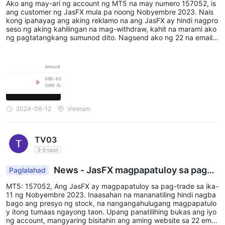
Ako ang may-ari ng account ng MT5 na may numero 157052, is
amumuhunan
ang customer ng JasFX mula pa noong Nobyembre 2023. Nais
kong ipahayag ang aking reklamo na ang JasFX ay hindi nagpro
seso ng aking kahilingan na mag-withdraw, kahit na marami ako
ng pagtatangkang sumunod dito. Nagsend ako ng 22 na email s
a email na support_vn@jasfx.com at tumawag sa hotline na 1900
099 970 ng 11 beses mula Mayo 7, 2024 hanggang Hunyo 5, 20
24, na humihiling na ang JasFX ay magproseso ng aking withdra
wal na nagkakahalaga ng $5,000. Gayunpaman, hindi pa rin nat
ugunan ng JasFX ang aking kahilingan. Sa kabila ng aking patul
oy na paalala at pagpapahalaga sa kahalagahan ng isyung ito, a
ng JasFX ay tumugon lamang sa pamamagitan ng "pagkilala sa
problema" at sinabing "imbestigahan ang impormasyon at magb
2024-06-12
Vietnam
ibigay ng tugon sa lalong madaling panahon", ngunit hindi nagbi
bigay ng anumang partikular na dahilan para sa pagkaantala. N
adarama ko na sinasadya ng JasFX na patagalin at balewalain a
TV03
ng aking kahilingan upang mapagsamantalahan ang mga ari-ari
an ng mga mamumuhunan. Ang pagkabigo ng JasFX na iproses
3-5 taon
o ang aking withdrawal ay nagdulot sa akin ng malaking pinsala.
Ako ay nagdusa ng mga pagkalugi dahil hindi ako makapagpatu
News - JasFX magpapatuloy sa pagka
Paglalahad
loy sa pag-trade, at ako rin ay nagkaroon ng mga suliranin sa ak
lakal sa futures market
ing pang-araw-araw na gastusin. Ang pagkaantala o pagtanggi
MT5: 157052, Ang JasFX ay magpapatuloy sa pag-trade sa ika-
na iproseso ang mga order ng withdrawal ay hindi lamang lumal
11 ng Nobyembre 2023. Inaasahan na mananatiling hindi nagba
abag sa mga pangako ng JasFX sa mga mamumuhunan, kundi
bago ang presyo ng stock, na nangangahulugang magpapatulo
nagpapalubha rin ng kawalan ng tiwala ng komunidad sa pamilih
y itong tumaas ngayong taon. Upang panatilihing bukas ang iyo
an ng pinansyal. Hinihikayat ko ang lahat ng mayroon, mayroon
ng account, mangyaring bisitahin ang aming website sa 22 email