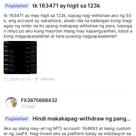
Platform ng Pag-trade
tk 163471 ay higit sa 123k
Paglalahad
MT5
Ang JASFX ay nakikipagtulungan sa awtoridad na
tk 163471 ay may higit sa 123k, kapag nag-withdraw ako ng 50
k, ang account ay nakablock, sinabi nila na kailangan kong magl
Mobile/Desktop/Web
platform ng pag-trade na available sa
agay ng order na ito upang makapag-withdraw ng pera, tulunga
para sa pag-trade. Ang MT5 hindi lamang nagbibigay ng iba't
n ninyo po ako kung mayroon mang may kapangyarihan, lubos a
kong magpapasalamat at taos-pusong nagpapasalamat!
ibang mga estratehiya sa pag-trade kundi nagpapatupad din
ng mga sistema ng EA.
Pag-iimpok at Pag-withdraw
$500
Ang minimum na deposito ay
. Ang mga paraan ng
Local Bank
pagdedeposito at pagwiwithdraw ay kasama ang
2024-12-13
Vietnam
Transfer (Instant), Credit Card (Instant), Wire (5 Days),
at Crypto: USDT, BTC (Instant)
.
FX3875668432
1-2 taon
Hindi makakapag-withdraw ng pangu
Paglalahad
nahing halaga
Ako ay isang may-ari ng MT5 account: 164693 at isang custom
er ng JasFX. Nag-invest ako sa platform batay sa imbitasyon sa