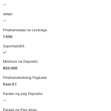
--
salapi
--
Pinakamataas na Leverage
1:500
SuportadoEA
Minimum na Deposito
$20.000
Pinakamababang Pagkalat
from 0.1
Paraan ng pag Deposito
--
Paraan ng Pag-atras