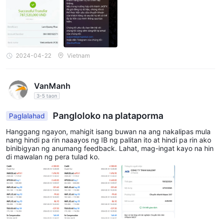
inyo ako!!! -Hn
2024-04-22
Vietnam
VanManh
3-5 taon
Pangloloko na plataporma
Paglalahad
Hanggang ngayon, mahigit isang buwan na ang nakalipas mula
nang hindi pa rin naaayos ng IB ng palitan ito at hindi pa rin ako
binibigyan ng anumang feedback. Lahat, mag-ingat kayo na hin
di mawalan ng pera tulad ko.