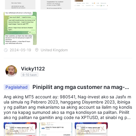
mabayaran ang 18,500 usdt at nagbayad ng insurance. Sinabi n
ila na tatanggapin ko ang aking pera sa loob ng 24 na oras at da
lawang araw na ang nakalipas at hindi pa dumadating ang aking
withdrawal!!! Nagtanong ako sa suporta at sinabihan nila akong
maghintay ng mga 6 na oras. Natakot ako na baka ako ay na-lo
ko muli, tulungan ninyo ako. Gusto ko lang makuha ang aking pe
ra, ito ang ipon ko sa buhay....
2024-05-19
United Kingdom
Vicky1122
6-10 taon
Pinipilit ang mga customer na mag-or
Paglalahad
der ng XPTUSD
Ang aking MT5 account ay: 980541, Nag-invest ako sa Jasfx m
ula simula ng Pebrero 2023, hanggang Disyembre 2023, ibiniga
y ng palitan ang mekanismo sa aking account sa ilalim ng kondis
yon na kapag sumunod ako sa mga kondisyon sa palitan. Pinilit
ako ng palitan na gamitin ang code na XPTUSD, at sinabi ng pali
tan na papasanin ng palitan ang mga investor para sa pagkawal
a na iyon. Ginamit ko ang lahat ng paraan upang makipag-ugna
yan sa hotline number ng palitan, nagpadala ng gmail sa rehistra