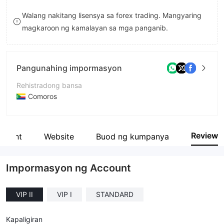
8
Walang nakitang lisensya sa forex trading. Mangyaring
magkaroon ng kamalayan sa mga panganib.
9
Pangunahing impormasyon
Rehistradong bansa
Comoros
Panahon ng pagpapatakbo
2-5 taon
Review
count
Website
Buod ng kumpanya
Kumpanya
Jas FX LTD
Impormasyon ng Account
VIP II
VIP I
STANDARD
Kapaligiran