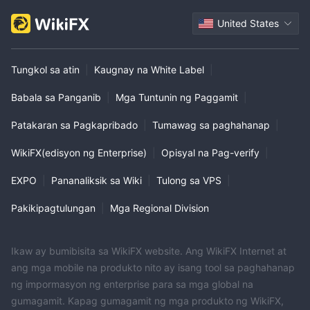
United States
Tungkol sa atin
|
Kaugnay na White Label
|
Babala sa Panganib
|
Mga Tuntunin ng Paggamit
|
Patakaran sa Pagkapribado
|
Tumawag sa paghahanap
|
WikiFX(edisyon ng Enterprise)
|
Opisyal na Pag-verify
|
EXPO
|
Pananaliksik sa Wiki
|
Tulong sa VPS
|
Pakikipagtulungan
|
Mga Regional Division
Ikaw ay bumibisita sa WikiFX website. Ang WikiFX Internet at
ang mga mobile na produkto nito ay isang tool sa paghahanap
ng impormasyon ng enterprise para sa mga global na
gumagamit. Kapag gumagamit ng mga produkto ng WikiFX,