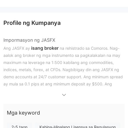
Profile ng Kumpanya
Impormasyon ng JASFX
isang broker
Ang JASFX ay
na rehistrado sa Comoros. Nag-
aalok ang broker ng mga instrumento sa pagkalakalan na may
maximum na leverage na 1:500 kabilang ang commodities,
indices, metals, forex, at CFDs. Nagbibigay din ang JASFX ng
demo accounts at 24/7 customer support. Ang minimum spread
ay mula sa 0.1 pips at ang minimum deposit ay $500. Ang
JASFX ay patuloy pa ring mapanganib dahil sa hindi reguladong
kalagayan nito.
Mga Kalamangan at Disadvantages
Mga keyword
Totoo ba ang JASFX?
2-5 taon
Kahina-Hinalang Lisensya sa Regulasyon