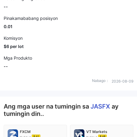
--
Pinakamababang posisyon
0.01
Komisyon
$6 per lot
Mga Produkto
--
Nabago：
2026-08-09
Ang mga user na tumingin sa
JASFX
ay
tumingin din..
FXCM
VT Markets
9.41
8.68