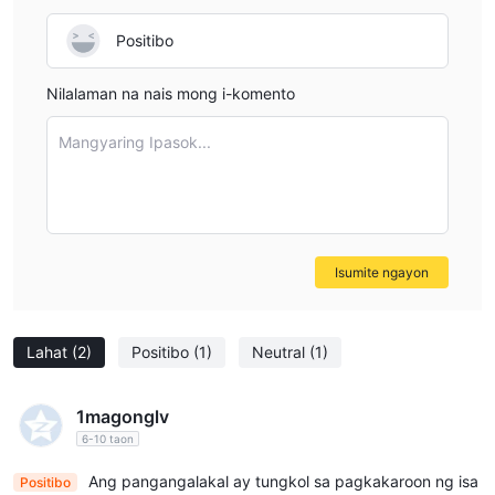
Positibo
Nilalaman na nais mong i-komento
Mangyaring Ipasok...
Isumite ngayon
Lahat
(2)
Positibo
(1)
Neutral
(1)
1magonglv
6-10 taon
Ang pangangalakal ay tungkol sa pagkakaroon ng isa
Positibo