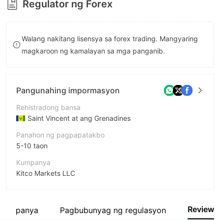
Regulator ng Forex
8
8
9
9
Walang nakitang lisensya sa forex trading. Mangyaring
magkaroon ng kamalayan sa mga panganib.
Pangunahing impormasyon
Rehistradong bansa
Saint Vincent at ang Grenadines
Panahon ng pagpapatakbo
5-10 taon
Kumpanya
Kitco Markets LLC
Pagwawasto
Kitco Markets
Review
 kumpanya
Pagbubunyag ng regulasyon
empleyado ng kumpanya