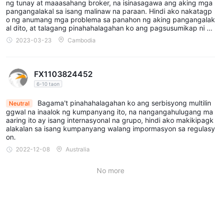
ng tunay at maaasahang broker, na isinasagawa ang aking mga
pangangalakal sa isang malinaw na paraan. Hindi ako nakatagp
o ng anumang mga problema sa panahon ng aking pangangalak
al dito, at talagang pinahahalagahan ko ang pagsusumikap ni Jo
hn kapag tinutulungan akong ayusin ang aking mga teknikal na i
2023-03-23
Cambodia
syu at pag-withdraw ng aking mga pondo. Hindi ko maipahayag
ang aking pasasalamat gamit ang anumang mga salita. Limang
bituin!
FX1103824452
6-10 taon
Bagama't pinahahalagahan ko ang serbisyong multilin
Neutral
ggwal na inaalok ng kumpanyang ito, na nangangahulugang ma
aaring ito ay isang internasyonal na grupo, hindi ako makikipagk
alakalan sa isang kumpanyang walang impormasyon sa regulasy
on.
2022-12-08
Australia
No more