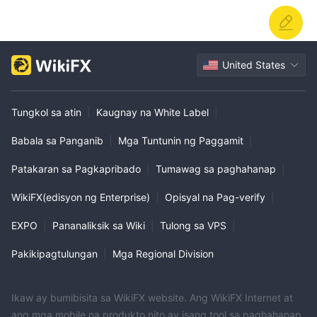
United States
Tungkol sa atin
|
Kaugnay na White Label
|
Babala sa Panganib
|
Mga Tuntunin ng Paggamit
|
Patakaran sa Pagkapribado
|
Tumawag sa paghahanap
|
WikiFX(edisyon ng Enterprise)
|
Opisyal na Pag-verify
|
EXPO
|
Pananaliksik sa Wiki
|
Tulong sa VPS
|
Pakikipagtulungan
|
Mga Regional Division
Ikaw ay bumibisita sa WikiFX website. Ang WikiFX Internet at
ang mga mobile na produkto nito ay isang tool sa paghahanap