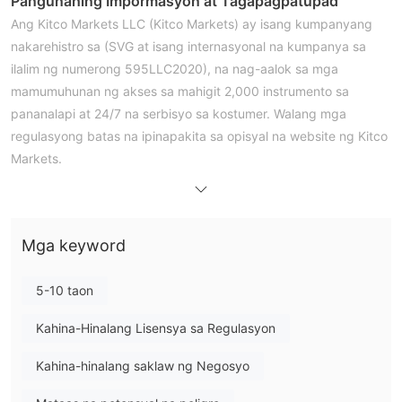
Pangunahing Impormasyon at Tagapagpatupad
Ang Kitco Markets LLC (Kitco Markets) ay isang kumpanyang
nakarehistro sa (SVG at isang internasyonal na kumpanya sa
ilalim ng numerong 595LLC2020), na nag-aalok sa mga
mamumuhunan ng akses sa mahigit 2,000 instrumento sa
pananalapi at 24/7 na serbisyo sa kostumer. Walang mga
regulasyong batas na ipinapakita sa opisyal na website ng Kitco
Markets.
Instrumento sa Merkado
Sinasabi ng Kitco Markets na nag-aalok ito sa mga
mangangalakal ng 232 na mga instrumentong nabibili sa
Mga keyword
pananalapi, kabilang ang mga pares ng Forex, mga indeks,
mga kalakal, enerhiya, mga stock CFD, mga bono, mga metal,
5-10 taon
atbp.
Pinakamababang Deposito
Kahina-Hinalang Lisensya sa Regulasyon
Nag-aalok ang Kitco Markets ng dalawang pangkakalang
akawnt: Standard at Raw Spread account. Ang
Kahina-hinalang saklaw ng Negosyo
pinakamababang paunang deposito upang magsimula ng isang