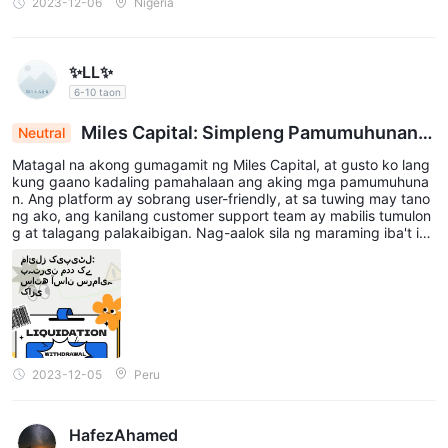
2023-12-06
Nigeria
✨LL✨
6-10 taon
Miles Capital: Simpleng Pamumuhunan n
Neutral
a may Matatag na Suporta
Matagal na akong gumagamit ng Miles Capital, at gusto ko lang
kung gaano kadaling pamahalaan ang aking mga pamumuhuna
n. Ang platform ay sobrang user-friendly, at sa tuwing may tano
ng ako, ang kanilang customer support team ay mabilis tumulon
g at talagang palakaibigan. Nag-aalok sila ng maraming iba't iba
ng paraan upang mamuhunan, na pinahahalagahan ko. Ito ay na
ging aking go-to para sa pagpapalaki ng aking pera.
2023-12-05
Peru
HafezAhamed