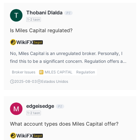
Thobani Dlalda
Uri ng Account & Mga Bayad
1-2 taon
demo account
Nag-aalok ang Miles Capital ng
para sa mga
Is Miles Capital regulated?
mangangalakal upang subukan ang kanilang mga estratehiya
sa trading bago magtaya ng tunay na pera, upang bawasan
WikiFX
Sagot
ang mga panganib.
No, Miles Capital is an unregulated broker. Personally, I
Bukod dito, mayroong 3 tiered live accounts na may iba't ibang
find this to be a significant concern. Regulation offers a
kondisyon sa trading, na nakatuon sa iba't ibang grupo ng
layer of protection for traders, and without it, my funds
kliyente:
Broker Issues
MILES CAPITAL
Regulation
could be at risk. As someone who values security, I would
Ang minimum trading volume ay 0.01 lot at may swap free,
2025-08-03
Estados Unidos
be cautious when considering any investment with Miles
telephone trading at personal account manager na available
Capital.
para sa bawat account.
edgeisedge
Leverage
1-2 taon
maximum leverage level sa
Miles Capital ay nagtatakda ng
1:100 para sa metals at 1:200 para sa forex
. Tandaan na
What account types does Miles Capital offer?
ang mataas na leverage ay maaaring magpalakas hindi lamang
WikiFX
Sagot
ng kita kundi pati na rin ng mga pagkalugi.