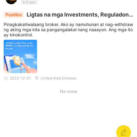
3-5 taon
Ligtas na mga Investments, Reguladong
Positibo
Broker: Walang-hassle na Pag-withdraw ng Kita
Pinagkakatiwalaang broker. Ako ay namuhunan at nag-withdraw
ng aking mga kita sa pangangalakal nang naaayon. Ang mga ito
ay kinokontrol.
2023-12-01
United Arab Emirates
No more