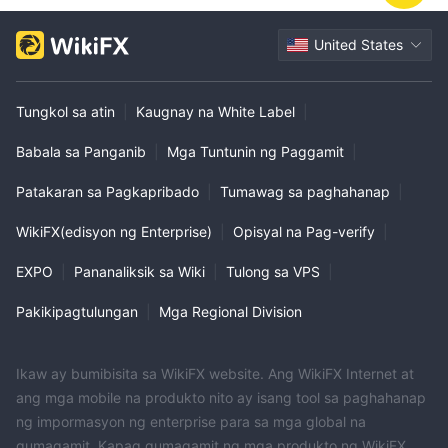
United States
Tungkol sa atin
|
Kaugnay na White Label
|
Babala sa Panganib
|
Mga Tuntunin ng Paggamit
|
Patakaran sa Pagkapribado
|
Tumawag sa paghahanap
|
WikiFX(edisyon ng Enterprise)
|
Opisyal na Pag-verify
|
EXPO
|
Pananaliksik sa Wiki
|
Tulong sa VPS
|
Pakikipagtulungan
|
Mga Regional Division
Ikaw ay bumibisita sa WikiFX website. Ang WikiFX Internet at
ang mga mobile na produkto nito ay isang tool sa paghahanap
ng impormasyon ng enterprise para sa mga global na
gumagamit. Kapag gumagamit ng mga produkto ng WikiFX,