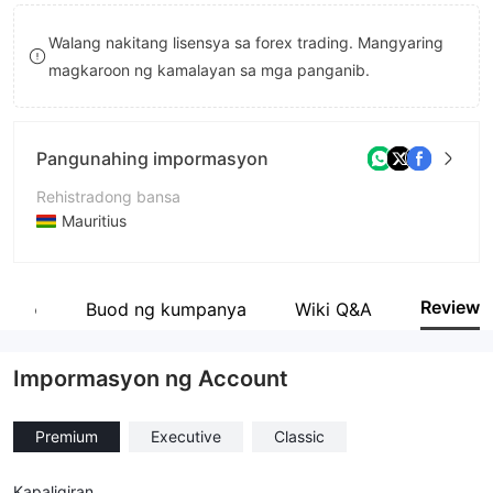
9
8
Walang nakitang lisensya sa forex trading. Mangyaring
9
magkaroon ng kamalayan sa mga panganib.
Pangunahing impormasyon
Rehistradong bansa
Mauritius
Panahon ng pagpapatakbo
2-5 taon
Review
yado
Buod ng kumpanya
Wiki Q&A
Kumpanya
Miles Capital Limited
Impormasyon ng Account
Premium
Executive
Classic
Kapaligiran