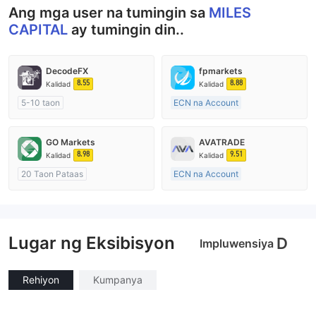
Ang mga user na tumingin sa
MILES
CAPITAL
ay tumingin din..
DecodeFX
fpmarkets
8.55
8.88
Kalidad
Kalidad
5-10 taon
ECN na Account
Kinokontrol sa Australia
20 Taon Pataas
Paggawa ng Market (MM)
Kinokontrol sa Australia
GO Markets
AVATRADE
Pangunahing label na MT4
Paggawa ng Market (MM)
8.98
9.51
Kalidad
Kalidad
Pangunahing label na MT4
20 Taon Pataas
ECN na Account
Kinokontrol sa Australia
15-20 taon
Paggawa ng Market (MM)
Kinokontrol sa Australia
cTrader
Paggawa ng Market (MM)
Lugar ng Eksibisyon
Pangunahing label na MT4
D
Impluwensiya
Rehiyon
Kumpanya