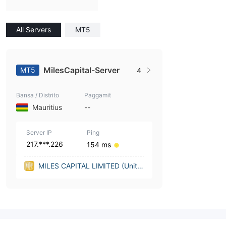
All Servers
MT5
MilesCapital-Server
MT5
4
Bansa / Distrito
Paggamit
Mauritius
--
Server IP
Ping
217.***.226
154 ms
MILES CAPITAL LIMITED (Unite
d Kingdom)