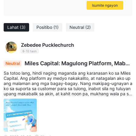
Isumite ngayon
Lahat
(3)
Positibo
(1)
Neutral
(2)
Zebedee Pucklechurch
6-10 taon
Miles Capital: Magulong Platform, Mabag
Neutral
al na Suporta, Di-inaasahang Bayarin
Sa totoo lang, hindi naging maganda ang karanasan ko sa Miles
Capital. Ang platform ay medyo nakakalito, at natagalan ako up
ang malaman ang mga bagay-bagay. Nang makipag-ugnayan a
ko sa suporta sa customer para sa tulong, inabot sila ng tuluyan
upang makabalik sa akin, at kahit noon pa, mukhang wala pa sil
ang masyadong alam. Dagdag pa, ang ilan sa mga bayarin ay m
as mataas kaysa sa inaasahan ko. Iniisip kong subukan ang iba
pang mga opsyon dahil hindi ito gumana nang maayos para sa a
kin."