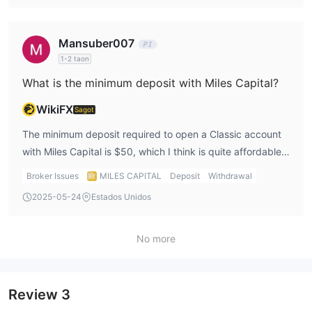
might affect my trading costs.
Mansuber007
1-2 taon
What is the minimum deposit with Miles Capital?
WikiFX
Sagot
The minimum deposit required to open a Classic account
with Miles Capital is $50, which I think is quite affordable
for beginners. However, if I want more advanced features,
Broker Issues
MILES CAPITAL
Deposit
Withdrawal
such as tighter spreads or a personal account manager, I
2025-05-24
Estados Unidos
would need to deposit at least $1,000 for the Executive
account or $10,000 for the Premium account.
No more
Review
3