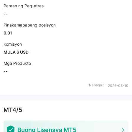
Paraan ng Pag-atras
--
Pinakamababang posisyon
0.01
Komisyon
MULA 6 USD
Mga Produkto
--
Nabago：
2026-08-10
MT4/5
Buong Lisensya MT5