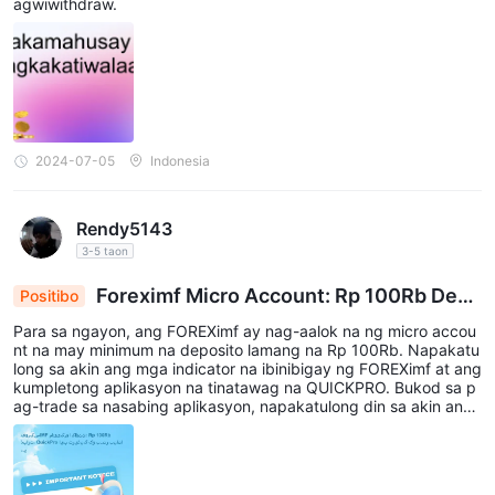
agwiwithdraw.
2024-07-05
Indonesia
Rendy5143
3-5 taon
Foreximf Micro Account: Rp 100Rb Depo
Positibo
sit, QuickPro App Nagpapalakas ng Pagkalakalan
Para sa ngayon, ang FOREXimf ay nag-aalok na ng micro accou
nt na may minimum na deposito lamang na Rp 100Rb. Napakatu
long sa akin ang mga indicator na ibinibigay ng FOREXimf at ang
kumpletong aplikasyon na tinatawag na QUICKPRO. Bukod sa p
ag-trade sa nasabing aplikasyon, napakatulong din sa akin ang
mga update ng mga high impact na balita na ibinibigay sa QUIC
KPRO By FOREXimf sa Market insight at News na menu. Ang apli
kasyon ay maaari na ring i-download sa Playstore.