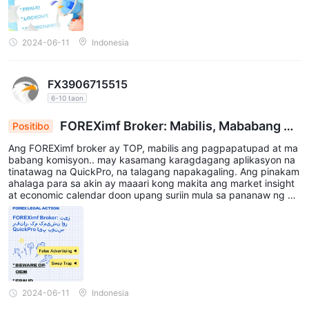
2024-06-11
Indonesia
FX3906715515
6-10 taon
FOREXimf Broker: Mabilis, Mababang Ko
Positibo
misyon & QuickPro Application Bonus
Ang FOREXimf broker ay TOP, mabilis ang pagpapatupad at ma
babang komisyon.. may kasamang karagdagang aplikasyon na
tinatawag na QuickPro, na talagang napakagaling. Ang pinakam
ahalaga para sa akin ay maaari kong makita ang market insight
at economic calendar doon upang suriin mula sa pananaw ng pu
ndamental.
2024-06-11
Indonesia