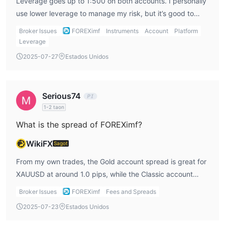
Leverage goes up to 1:500 on both accounts. I personally
account, nagsisimula sa Rp. 250,000 (Classic account).
use lower leverage to manage my risk, but it’s good to
know the higher option is there when I need it.
Broker Issues
FOREXimf
Instruments
Account
Platform
Leverage
2025-07-27
Estados Unidos
Serious74
1-2 taon
What is the spread of FOREXimf?
WikiFX
Sagot
From my own trades, the Gold account spread is great for
XAUUSD at around 1.0 pips, while the Classic account
spread for major forex pairs starts from 2.8 pips. It’s not
Broker Issues
FOREXimf
Fees and Spreads
the tightest in the industry, but the no-swap policy
2025-07-23
Estados Unidos
balances it out for my trading style.