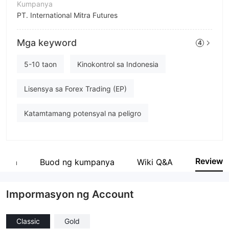
Kumpanya
PT. International Mitra Futures
Pagwawasto
Mga keyword
4
FOREXimf
empleyado ng kumpanya
5-10 taon
Kinokontrol sa Indonesia
--
Lisensya sa Forex Trading (EP)
Katamtamang potensyal na peligro
Review
anya
Buod ng kumpanya
Wiki Q&A
Impormasyon ng Account
Classic
Gold