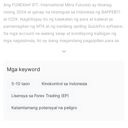
Ang FOREXimf (PT. International Mitra Futures) ay itinatag
noong 2004 at ganap na nireregula sa Indonesia ng BAPPEBTI
at ICDX. Nagbibigay ito ng kalakalan ng pera at kalakal sa
pamamagitan ng MT4 at ng kanilang sariling QuickPro software.
Sa mga account na walang swap at kondisyong kaibigan ng
mga nagsisimula, ito ay isang magandang pagpipilian para sa
mga lokal na mangangalakal, gayunpaman, limitado ang pagpili
ng produkto.
Mga Kalamangan at Disadvantages
Tunay ba ang FOREXimf?
Mga keyword
Oo, ang FOREXimf (PT. International Mitra Futures) ay isang
lehitimong nireregulang broker sa Indonesia. Mayroon itong
5-10 taon
Kinokontrol sa Indonesia
BAPPEBTI
Retail Forex License mula sa
(License No.
Lisensya sa Forex Trading (EP)
ICDX
736/BAPPEBTI/SI/6/2005) at mula sa
(License No.
073/SPKB/ICDX/Dir/II/2012).
Katamtamang potensyal na peligro
Ano ang Maaari Kong Kalakalan sa FOREXimf?
FOREXimf ay nagbibigay ng isang nakatuon na set ng mga