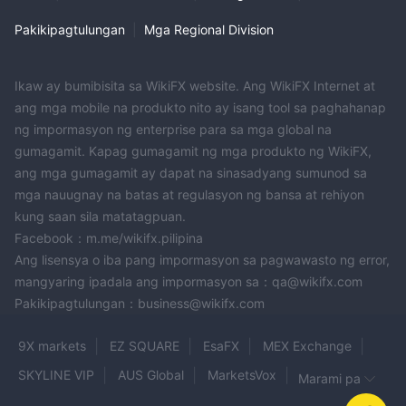
Pakikipagtulungan
|
Mga Regional Division
Ikaw ay bumibisita sa WikiFX website. Ang WikiFX Internet at
ang mga mobile na produkto nito ay isang tool sa paghahanap
ng impormasyon ng enterprise para sa mga global na
gumagamit. Kapag gumagamit ng mga produkto ng WikiFX,
ang mga gumagamit ay dapat na sinasadyang sumunod sa
mga nauugnay na batas at regulasyon ng bansa at rehiyon
kung saan sila matatagpuan.
Facebook：m.me/wikifx.pilipina
Ang lisensya o iba pang impormasyon sa pagwawasto ng error,
mangyaring ipadala ang impormasyon sa：qa@wikifx.com
Pakikipagtulungan：business@wikifx.com
9X markets
EZ SQUARE
EsaFX
MEX Exchange
SKYLINE VIP
AUS Global
MarketsVox
Marami pa
Rox Capitals
FXCLOUDMARKET
LLYODSTERN