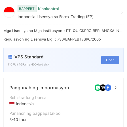
9
8
Kinokontrol
BAPPEBTI
9
Indonesia Lisensya sa Forex Trading (EP)
Mga Lisensya na Mga Institusyon：PT. QUICKPRO BERJANGKA INDONESIA
Regulasyon ng Lisensya Blg.：736/BAPPEBTI/SI/6/2005
VPS Standard
Open
1*CPU / 1GRam / 40GHard disk
Pangunahing impormasyon
Rehistradong bansa
Indonesia
Panahon ng pagpapatakbo
5-10 taon