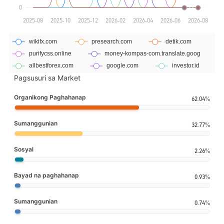
Pagsusuri sa Market
Organikong Paghahanap
62.04%
Sumanggunian
32.77%
Sosyal
2.26%
Bayad na paghahanap
0.93%
Sumanggunian
0.74%