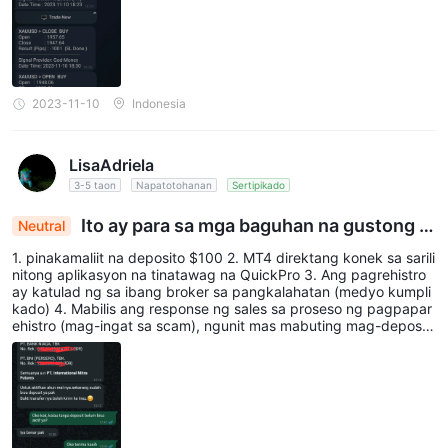
2023-11-10
Indonesia
LisaAdriela
3-5 taon
Napatotohanan
Sertipikado
Ito ay para sa mga baguhan na gustong s
Neutral
umubok ng ForexIMF
1. pinakamaliit na deposito $100 2. MT4 direktang konek sa sarili
nitong aplikasyon na tinatawag na QuickPro 3. Ang pagrehistro
ay katulad ng sa ibang broker sa pangkalahatan (medyo kumpli
kado) 4. Mabilis ang response ng sales sa proseso ng pagpapar
ehistro (mag-ingat sa scam), ngunit mas mabuting mag-deposit
o nang mag-isa para mas maging maingat 5. Ang website ay mu
khang simple at propesyonal 6. Kailangan munang mag-deposit
o bago ma-activate ang account