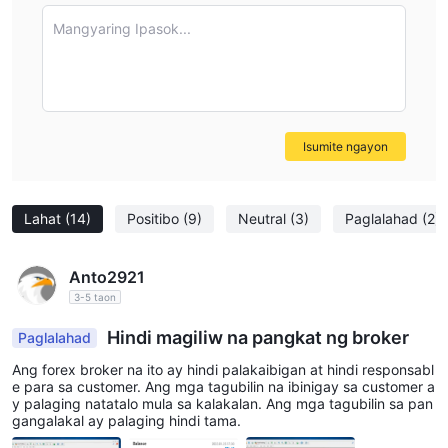
Mangyaring Ipasok...
Isumite ngayon
Lahat
(14)
Positibo
(9)
Neutral
(3)
Paglalahad
(2)
Anto2921
3-5 taon
Hindi magiliw na pangkat ng broker
Paglalahad
Ang forex broker na ito ay hindi palakaibigan at hindi responsabl
e para sa customer. Ang mga tagubilin na ibinigay sa customer a
y palaging natatalo mula sa kalakalan. Ang mga tagubilin sa pan
gangalakal ay palaging hindi tama.