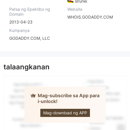
Brunei
Petsa ng Epektibo ng
Website
Domain
WHOIS.GODADDY.COM
2013-04-23
Kumpanya
GODADDY.COM, LLC
talaangkanan
Mag-subscribe sa App para
i-unlock!
FOREXimf
Mag-download ng APP