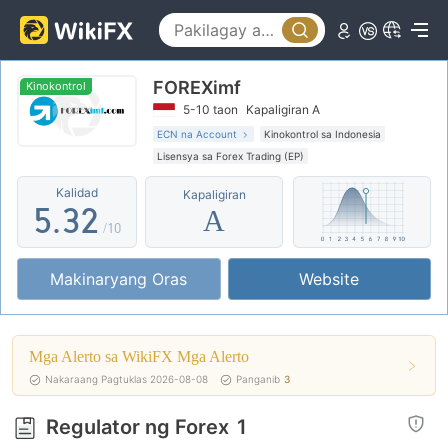
0
1
FOREXimf
2
0
Kinokontrol
5-10 taon
Kapaligiran A
3
1
0
ECN na Account
Kinokontrol sa Indonesia
Lisensya sa Forex Trading (EP)
4
2
1
Katamtamang potensyal na peligro
Kalidad
Kapaligiran
5
.
3
2
A
/10
6
4
3
Makinaryang Oras
Website
7
5
4
8
6
5
Mga Alerto sa WikiFX Mga Alerto
9
7
6
Nakaraang Pagtuklas 2026-08-08
Panganib
3
8
7
Regulator ng Forex
1