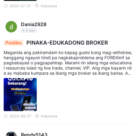
2025-07-31
Indonesia
Dania2928
3-5 taon
PINAKA-EDUKADONG BROKER
Positibo
Maganda ang pakiramdam ko kapag gusto kong mag-withdraw,
hanggang ngayon hindi pa nagkakaproblema ang FOREXimf sa
pagbabayad o pagpapahirap. Marami rin silang mga educationa
l resources tulad ng live trade, channel, VIP. Ang mga bayarin nil
a ay mababa kumpara sa ibang mga broker sa ibang bansa. An
g mahalaga ay may pakiramdam akong ligtas dahil alam ko rin k
ung saan ang kanilang opisina. Lalo na ang QuickPro app, talag
ang napakadali at napakatulong sa aking pag-trade.
2024-08-27
Indonesia
Rendy5143