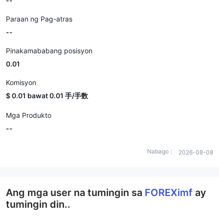
--
Paraan ng Pag-atras
--
Pinakamababang posisyon
0.01
Komisyon
$ 0.01 bawat 0.01 手/手数
Mga Produkto
--
Nabago：
2026-08-08
Ang mga user na tumingin sa
FOREXimf
ay
tumingin din..