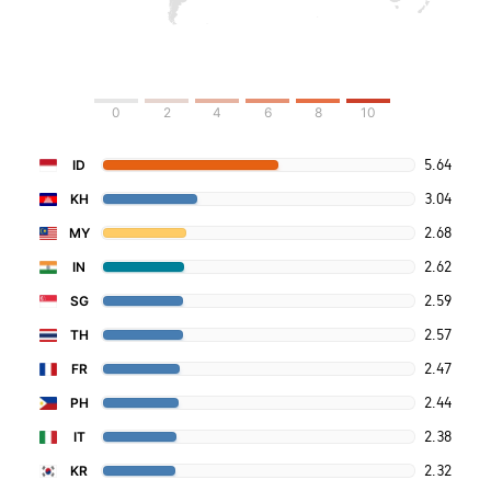
0
2
4
6
8
10
5.64
ID
3.04
KH
2.68
MY
2.62
IN
2.59
SG
2.57
TH
2.47
FR
2.44
PH
2.38
IT
2.32
KR