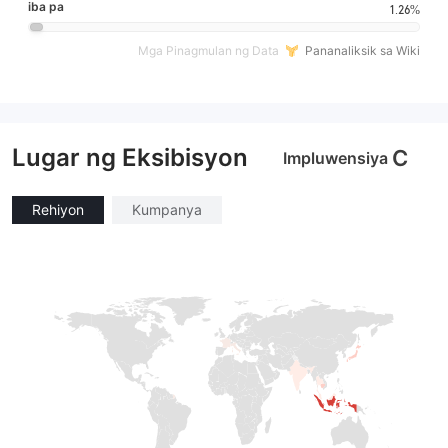
iba pa
1.26%
Mga Pinagmulan ng Data
Pananaliksik sa Wiki
Lugar ng Eksibisyon
C
Impluwensiya
Rehiyon
Kumpanya