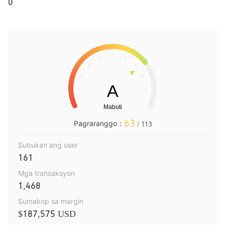
0
63
Pagraranggo：
/ 113
Subukan ang user
161
Mga transaksyon
1,468
Sumakop sa margin
$187,575 USD