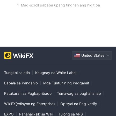
Mag-scroll pababa upang tingnan ang higit pa
United States
Tungkol sa atin
|
Kaugnay na White Label
|
Babala sa Panganib
|
Mga Tuntunin ng Paggamit
|
Patakaran sa Pagkapribado
|
Tumawag sa paghahanap
|
WikiFX(edisyon ng Enterprise)
|
Opisyal na Pag-verify
|
EXPO
|
Pananaliksik sa Wiki
|
Tulong sa VPS
|