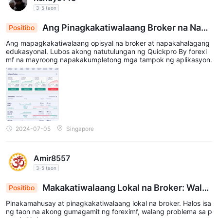
3-5 taon
Ang Pinagkakatiwalaang Broker na Nagb
Positibo
ibigay ng Kapangyarihan sa Quickpro App: Ang K
Ang mapagkakatiwalaang opisyal na broker at napakahalagang
omprehensibong Kasangkapan ng ForexIMF
edukasyonal. Lubos akong natutulungan ng Quickpro By forexi
mf na mayroong napakakumpletong mga tampok ng aplikasyon.
2024-07-05
Singapore
Amir8557
3-5 taon
Makakatiwalaang Lokal na Broker: Walan
Positibo
g Problema sa Pag-Widro sa loob ng 1 Taon sa Fo
Pinakamahusay at pinagkakatiwalaang lokal na broker. Halos isa
rexIMF
ng taon na akong gumagamit ng foreximf, walang problema sa p