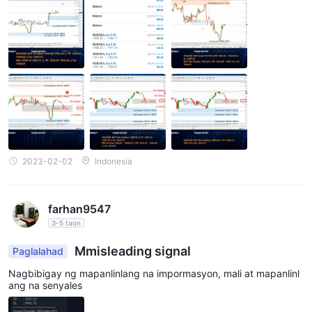
2023-02-02
Indonesia
farhan9547
3-5 taon
Mmisleading signal
Paglalahad
Nagbibigay ng mapanlinlang na impormasyon, mali at mapanlinl
ang na senyales