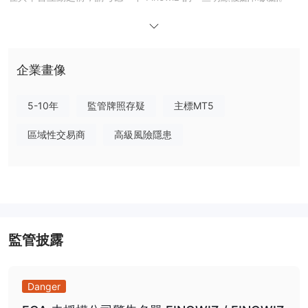
從正面來看，Finowiz 受到著名監管機構 FinCEN 的監管。它為所有
帳戶類型提供負平衡保護。可用的資產類別包括外匯、指數、貴金
屬、加密貨幣和能源。像 PAMM 和複製交易這樣的功能使其與大多
數經紀商不同。此外，您可以根據不同的帳戶類型選擇不同的槓桿比
企業畫像
例，最高槓桿可達1:500。存款和提款均無需支付任何費用。最令人
驚訝的是，它提供了100%可交易的獎金和最高20美元的推薦獎金。
5-10年
監管牌照存疑
主標MT5
最後但同樣重要的是，對於交易者來說，客戶支援非常重要，
Finowiz 提供多種聯絡方式。您可以通過聯絡表單、電話、電子郵件
區域性交易商
高級風險隱患
或直接訪問他們在迪拜的實體地址留言。
忘記公開揭示點差和交易平台的信
就缺點而言，Finowiz似乎
息
Visa、
。而且他們的付款選項相對其他經紀商來說有限。像
MasterCard、Skrill和Neteller等熱門付款方式都不可用
。
教育資源，但其中沒
更糟糕的是，它聲稱在其網站上提供豐富的
有一個是有效的
監管披露
。當我們點擊相關部分時，被告知我們無法訪問。
沒有即時聊天功能
如果
此外，雖然有很多聯繫方式，但
。最後，
您是美國、古巴、伊拉克、緬甸、朝鮮和蘇丹的公民或居
Danger
民，則無法與他們交易
。