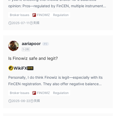
Finowiz提供PAMM和複製交易功能。
opinion: Pros—regulated by FinCEN, multiple instruments,
PAMM
是一種自動交易系統，經理人使用自己的交易策略進行交
PAMM/copy trading, no transaction fees, and bonuses.
易，帳戶被劃分為較小的部分以容納多個客戶的投資。它將您的資金
Broker Issues
FINOWIZ
Regulation
Cons—no spread/platform info, poor educational content,
管理委託給經驗豐富的交易者，從而使您獲得專家見解和交易技巧的
美國
2025-07-11
and limited payment methods. For me, the pros were
優勢。
enough to try, but I keep my risk level controlled.
複製交易
此外，他們的
功能鼓勵協作學習。您可以實時觀察、跟踪
和複製成功的交易。這是一種在不必自己學習所有知識的情況下開始
aariapoor
交易的好方法。如果您想開始複製交易，您需要資助您的帳戶，然後
1-2年
選擇一個交易者進行複製。現在，您開始複製交易並監控您的利潤。
Is Finowiz safe and legit?
存款和提款
WikiFX
回答
UPI（統一支付接口）、銀行轉賬、ERC
FINOWIZ接受通過
20、以太坊和比特幣
Personally, I do think Finowiz is legit—especially with its
進行存款和提款。一些流行的支付選項，如
Visa、MasterCard、Skrill和Neteller，不受支持。
FinCEN registration. They also offer negative balance
最低存款和提款金額均為價值50美元的比特幣
最高金額
protection, which was a plus for me as a cautious trader.
，而
Broker Issues
FINOWIZ
Regulation
沒有限制
That said, I still started with a small amount to test the
。
美國
2025-06-22
任何存款或提款都不收取費用
該經紀商聲稱
waters. I’d advise the same to anyone reading this finowiz
。
存款通常會立即處理或在幾小時內處理
就處理時間而言，
review.
，但