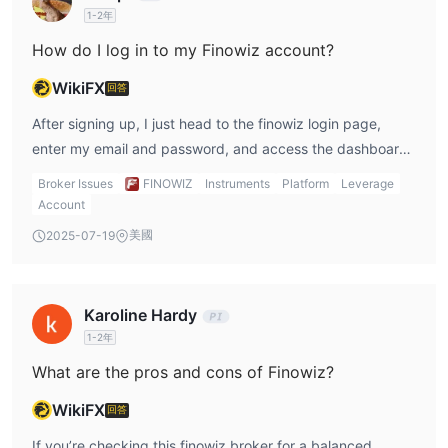
型帳戶。但如果$100對您來說仍然太高，您可以選擇其他只需要
1-2年
$10最低存款的受規管經紀人，或者先開設一個無風險的模擬帳戶。
How do I log in to my Finowiz account?
槓桿
WikiFX
回答
持有不同帳戶類型的交易者可以享受不同的最大槓桿比例。微型帳戶
After signing up, I just head to the finowiz login page,
或ECN帳戶的客戶可以享受最高1:500的槓桿比例，而標準帳戶則提
enter my email and password, and access the dashboard.
供最高1:400的槓桿比例。請記住，槓桿可以放大收益和損失，不建
From there, I could deposit, check PAMM traders, and
議沒有經驗的交易者使用過高的槓桿。
Broker Issues
FINOWIZ
Instruments
Platform
Leverage
manage my account. It’s not fancy, but it works.
Account
點差和佣金
美國
2025-07-19
點差和佣金在確定交易者的整體交易成本方面起著至關重要的作用。
FINOWIZ提供不同類型的帳戶，佣金根據所選的帳戶類型而有所不
同。
Karoline Hardy
具體而言，微型和標準帳戶沒有佣金，而ECN帳戶持有人需要支付
1-2年
4%的佣金。
What are the pros and cons of Finowiz?
然而，關於點差沒有信息。您可以聯繫FINOWIZ以獲取更多信息。
WikiFX
回答
PAMM和複製交易
If you’re checking this finowiz broker for a balanced