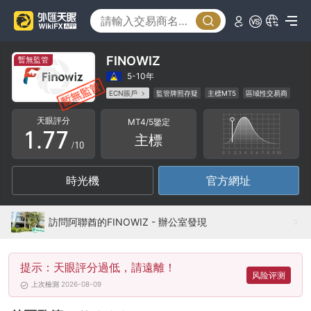
2
2
3
3
4
4
FINOWIZ
暫無監管
5
5
5-10年
ECN賬戶
監管牌照存疑
主標MT5
區域性交易商
0
6
6
高級風險隱患
天眼評分
MT4/5鑒定
1
.
7
7
主標
/10
2
8
8
時光機
官方網址
3
9
9
4
訪問阿聯酋的FINOWIZ - 辦公室發現
5
提示：天眼評分過低，請遠離！
6
风险评测
上次檢測 2026-08-09
7