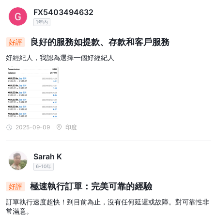
FX5403494632
1年內
良好的服務如提款、存款和客戶服務
好評
好經紀人，我認為選擇一個好經紀人
2025-09-09
印度
Sarah K
6-10年
極速執行訂單：完美可靠的經驗
好評
訂單執行速度超快！到目前為止，沒有任何延遲或故障。對可靠性非
常滿意。