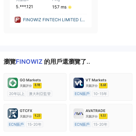
5.***.121
157 ms
FINOWIZ FINTECH LIMITED (Un
ited Kingdom)
瀏覽
FINOWIZ
的用戶還瀏覽了..
GO Markets
VT Markets
8.98
8.68
天眼評分
天眼評分
20年以上
澳大利亞監管
ECN賬戶
10-15年
全牌照 (MM)
cTrader
澳大利亞監管
全牌照 (MM)
主標MT4
GTCFX
AVATRADE
9.23
9.51
天眼評分
天眼評分
ECN賬戶
15-20年
ECN賬戶
15-20年
英國監管
全牌照 (MM)
澳大利亞監管
全牌照 (MM)