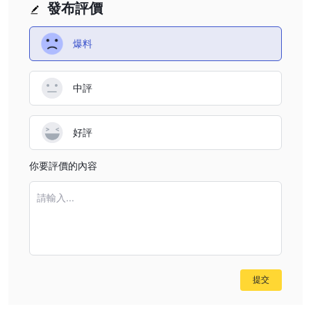
發布評價
是的。它受到 FinCEN 的規管。
FINOWIZ 是否提供模擬帳戶？
似乎沒有提供模擬帳戶，因為我們在他們的網站上找不到任何相關資
爆料
訊。
FINOWIZ 是否提供 MT4/5？
中評
它沒有透露任何有關交易平台的資訊。
FINOWIZ 是否有地區限制？
是的。Finowiz Fintech Limited 不向美國、古巴、伊拉克、緬甸、
好評
北韓和蘇丹的公民/居民提供服務。
你要評價的內容
請輸入...
提交