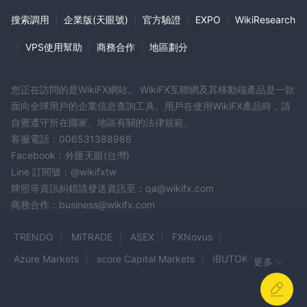
搜索調用
|
企業版(天眼號)
|
官方驗證
|
EXPO
|
WikiResearch
|
VPS使用幫助
|
商務合作
|
地區劃分
您正在訪問的是WikiFX網站。 WikiFX互聯網及其移動端產品是一款
面向全球用戶的企業信息查詢工具。用戶在使用WikiFX產品時，請
自覺遵守所在國家、地區有關的法律規範。
客服電話：006531388986
Facebook：外匯天眼(台灣)
Line 訂閱號：@wikifxtw
牌照等資訊糾錯請發送資訊至：qa@wikifx.com
商務合作：business@wikifx.com
TRENDO
MiTRADE
ASEX
FXNovus
Azure Markets
score Capital Markets
IBUTOKA
更多
Sprintfxtrade
OBFX
24 Fx Market
Stockpair.com
UP TREND
Mugan Markets