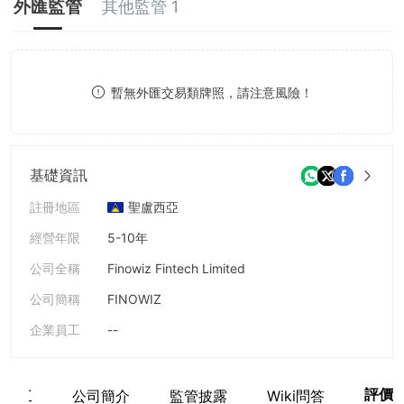
外匯監管
其他監管 1
8
9
暫無外匯交易類牌照，請注意風險！
基礎資訊
註冊地區
聖盧西亞
經營年限
5-10年
公司全稱
Finowiz Fintech Limited
公司簡稱
FINOWIZ
企業員工
--
評價
關員工
公司簡介
監管披露
Wiki問答