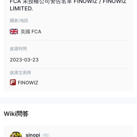
FCA 未授權公司警告名單 FINOWIZ / FINOWIZ
FINOWIZ是否合法？
LIMITED.
是的，Finowiz是合法的。它目前持有金融犯罪執法網絡（FinCEN）
國家/地區
頒發的受監管的加密許可證（許可證號碼31000251040869）。此
外，正如他們的網站所示，它為所有帳戶類型提供負債保護。因此，
英國 FCA
與Finowiz進行交易相對安全，但不要忽視所有交易市場的風險。
披露時間
市場工具
外匯、指數、金屬、加密貨幣和
FINOWIZ提供五個資產類別：
2023-03-23
能源
。然而，與其他經紀商相比，它不提供訪問各種熱門交易選
披露交易商
項，如股票、期權、ETF等。
FINOWIZ
帳戶類型
在考慮像FINOWIZ這樣的外匯交易平台時，了解不同的帳戶類型是
很重要的。每種帳戶類型都迎合特定的交易偏好，並具有自己的優點
和缺點。在這個比較中，我們將檢視FINOWIZ提供的微型帳戶、標
Wiki問答
準帳戶和ECN帳戶。
從上表中可以看出，微型帳戶的最低存款要求最低，為$100，而
ECN帳戶則為$2,500。如果您是初學者，可以考慮選擇最基本的微
sinopi