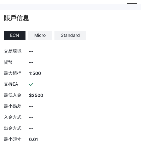
賬戶信息
ECN
Micro
Standard
交易環境
--
貨幣
--
最大槓桿
1:500
支持EA
最低入金
$2500
最小點差
--
入金方式
--
出金方式
--
最小頭寸
0.01