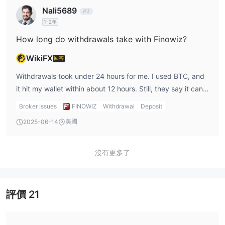
提款可能需要最多24個工作小時
的處理時間，具體取決於付款
Nali5689
方式和其他因素。
1-2年
獎金和促銷活動
How long do withdrawals take with Finowiz?
100%可交易獎金
Finowiz聲稱提供
。
WikiFX
回答
推薦朋友計劃
它還提供
，聲稱您可以為每位推薦的朋友或家庭成員
賺取高達20美元，當他們使用您的邀請電子郵件註冊時，您的朋友
Withdrawals took under 24 hours for me. I used BTC, and
也將獲得20美元的獎勵。
it hit my wallet within about 12 hours. Still, they say it can
但是，我們無法確定獎金是否真的沒有任何條件。
take up to 24 working hours depending on the method.
Broker Issues
FINOWIZ
Withdrawal
Deposit
工具和教育
美國
2025-06-14
FINOWIZ 宣稱提供一些學習資源，包括閱讀文章、最新消息、經濟
日曆、教育影片和常見問題解答。然而，只有經濟日曆和常見問題解
沒有更多了
答是真正可用的，其他功能無法使用。
客戶支援
評價
21
問與答
FINOWIZ 是否受規管？