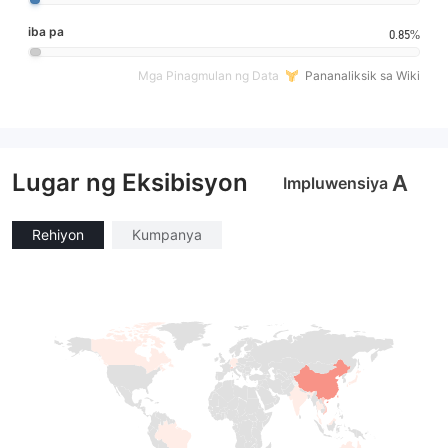
iba pa
0.85%
Mga Pinagmulan ng Data
Pananaliksik sa Wiki
Lugar ng Eksibisyon
A
Impluwensiya
Rehiyon
Kumpanya