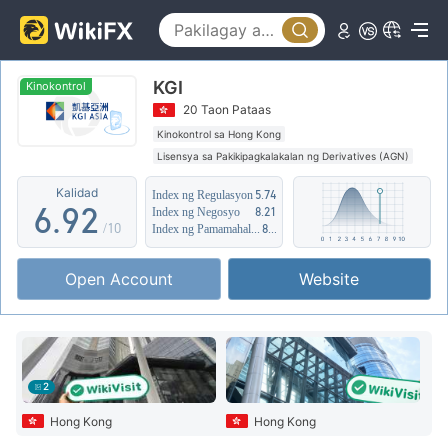
1
4
2
5
KGI
3
6
Kinokontrol
20 Taon Pataas
4
7
0
Kinokontrol sa Hong Kong
Lisensya sa Pakikipagkalakalan ng Derivatives (AGN)
5
8
1
Katamtamang potensyal na peligro
Kalidad
Index ng Regulasyon
5.74
6
.
9
2
Index ng Negosyo
8.21
/10
Index ng Pamamahala sa Panganib
8.01
7
3
Open Account
Website
8
4
9
5
6
2
7
Hong Kong
Hong Kong