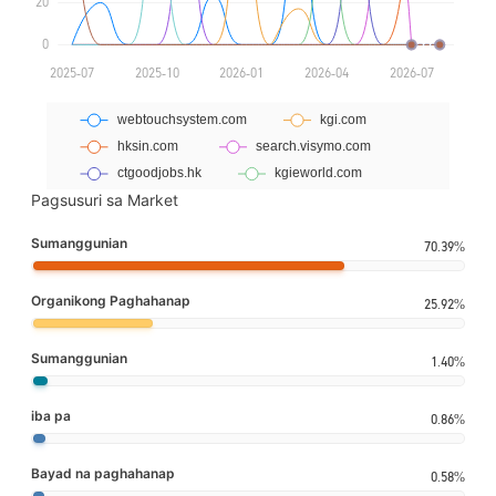
Pagsusuri sa Market
Sumanggunian
70.39%
Organikong Paghahanap
25.92%
Sumanggunian
1.40%
iba pa
0.86%
Bayad na paghahanap
0.58%