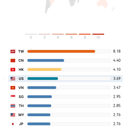
0
2
4
6
8
10
8.18
TW
4.40
CN
4.10
HK
3.69
US
3.47
VN
2.95
SG
2.85
TH
2.76
MY
2.76
JP