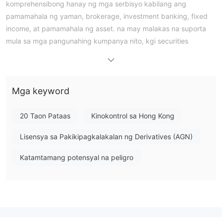
komprehensibong hanay ng mga serbisyo kabilang ang
pamamahala ng yaman, brokerage, investment banking, fixed
income, at pamamahala ng asset. na may malakas na suporta
mula sa mga pangunahing kumpanya nito, kgi securities
company limited at china development financial holding
corporation, KGI Asia ay nagtatag ng malakas na presensya sa
taiwan, hong kong, singapore, indonesia, at thailand, na
Mga keyword
naglilingkod sa mga corporate, institutional, at indibidwal na
mga kliyente sa buong asya.
KGI Asiaay kinokontrol ng securities and futures commission
20 Taon Pataas
Kinokontrol sa Hong Kong
(sfc) ng hong kong, na tinitiyak ang pagiging lehitimo nito at
Lisensya sa Pakikipagkalakalan ng Derivatives (AGN)
pagsunod sa regulasyon. ang kumpanya ay nagbibigay ng
magkakaibang hanay ng mga instrumento sa pangangalakal,
Katamtamang potensyal na peligro
kabilang ang mga produkto ng kayamanan, pandaigdigang
stock, securities, futures at mga opsyon, at higit pa.
maramihang mga uri ng account at mga platform ng kalakalan
ay magagamit para sa kaginhawahan ng mga mamumuhunan.
KGI Asia nag-aalok din ng mga mapagkukunang pang-