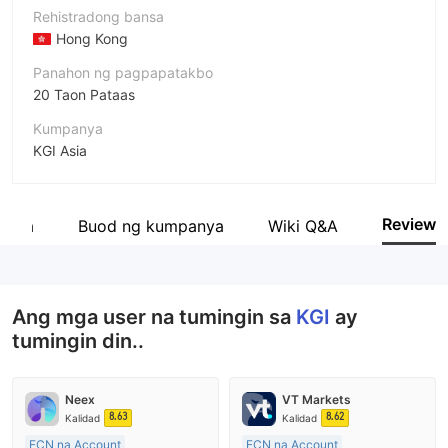
Rehistradong bansa
Hong Kong
Panahon ng pagpapatakbo
20 Taon Pataas
Kumpanya
KGI Asia
Pagwawasto
KGI
Review
anya
Buod ng kumpanya
Wiki Q&A
empleyado ng kumpanya
--
Ang mga user na tumingin sa
KGI
ay
tumingin din..
Neex
VT Markets
8.63
8.62
Kalidad
Kalidad
ECN na Account
ECN na Account