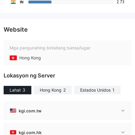
2.73
IN
Website
Mga pangunahing binisitang bansa/lugar
Hong Kong
Lokasyon ng Server
Lahat
3
Hong Kong
2
Estados Unidos
1
kgi.com.tw
kgi.com.hk