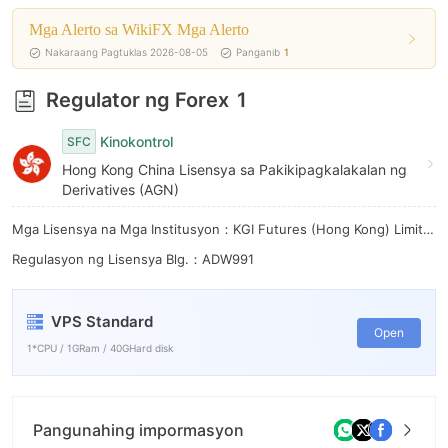
8
Mga Alerto sa WikiFX Mga Alerto
9
Nakaraang Pagtuklas 2026-08-05
Panganib
1
Regulator ng Forex
1
Kinokontrol
SFC
Hong Kong China Lisensya sa Pakikipagkalakalan ng
Derivatives (AGN)
Mga Lisensya na Mga Institusyon：KGI Futures (Hong Kong) Limited
Regulasyon ng Lisensya Blg.：ADW991
VPS Standard
Open
1*CPU / 1GRam / 40GHard disk
Pangunahing impormasyon