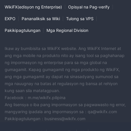
based na trading, 24-Hour InvestLine, NASDAQ Hong Kong,
WikiFX(edisyon ng Enterprise)
|
Opisyal na Pag-verify
|
iShares, at gray market trades ay 0.25% na may minimum na
bayad na katumbas ng HKD 100 bawat trade. Ang mga short
EXPO
|
Pananaliksik sa Wiki
|
Tulong sa VPS
|
sell at buyback na transaksyon ay may rate ng komisyon na
Pakikipagtulungan
|
Mga Regional Division
0.5% na may minimum na bayad na katumbas ng HKD 200
bawat trade.
Mga Bayarin sa Pagpapalitan at Mga Levita: Kasama sa mga
Ikaw ay bumibisita sa WikiFX website. Ang WikiFX Internet at
karagdagang bayarin at singil ang stamp duty na 0.13% sa
ang mga mobile na produkto nito ay isang tool sa paghahanap
gross consideration, SFC transaction levy na 0.0027% sa gross
ng impormasyon ng enterprise para sa mga global na
consideration, Financial Reporting Council transaction levy na
gumagamit. Kapag gumagamit ng mga produkto ng WikiFX,
0.00015% sa gross consideration, HK trading fee na 0.00565%
ang mga gumagamit ay dapat na sinasadyang sumunod sa
sa gross consideration , at mga bayarin sa settlement na
mga nauugnay na batas at regulasyon ng bansa at rehiyon
0.005% sa kabuuang pagsasaalang-alang (minimum na bayad
kung saan sila matatagpuan.
na katumbas ng HKD 3; katumbas ng maximum na bayad sa
Facebook：m.me/wikifx.pilipina
Ang lisensya o iba pang impormasyon sa pagwawasto ng error,
HKD 300).
mangyaring ipadala ang impormasyon sa：qa@wikifx.com
Buwis sa Transaksyon sa Pinansyal: Ang buwis sa transaksyon
Pakikipagtulungan：business@wikifx.com
sa pananalapi na 0.2% ay nalalapat sa halaga ng transaksyon
para sa mga mamimili, kabilang ang mga nakalista sa Hong