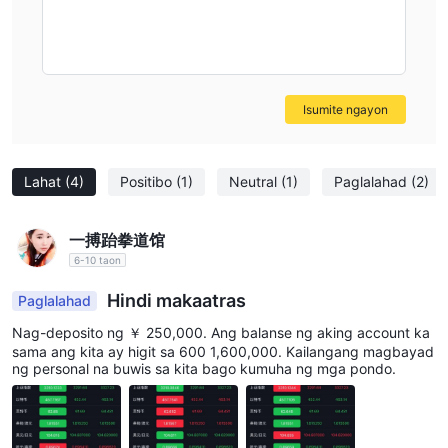
magkakaibang mga pangangailangan sa pamumuhunan at
Kong's financial authorities. For me, the absence of forex
pangangalakal ng mga corporate, institutional, at indibidwal na
leverage is a deciding factor when weighing KGI Asia
kliyente nito sa buong asya.
against brokers that specialize in FX.
Narito ang isang talahanayan ng paghahambing ng mga
Isumite ngayon
instrumento sa pangangalakal na inaalok ng iba't ibang mga
broker:
Mga Uri ng Account
Lahat
(4)
Positibo
(1)
Neutral
(1)
Paglalahad
(2)
KGI Asianag-aalok ng iba't ibang uri ng mga account, kabilang
ang mga securities trading account at futures at options trading
一搏跆拳道馆
account. ang mga pamamaraan para sa pagbubukas ng mga
6-10 taon
account na ito ay kinabibilangan ng pagsusumite ng mga
Hindi makaatras
Paglalahad
kinakailangang dokumento at pagkumpleto ng mga form ng
Nag-deposito ng ￥ 250,000. Ang balanse ng aking account ka
aplikasyon. Ang mga kasalukuyang kliyente ay maaaring mag-
sama ang kita ay higit sa 600 1,600,000. Kailangang magbayad
aplay para sa mga futures at mga opsyon na account sa
ng personal na buwis sa kita bago kumuha ng mga pondo.
pamamagitan ng isang streamline na proseso.
Paano Magbukas ng Account?