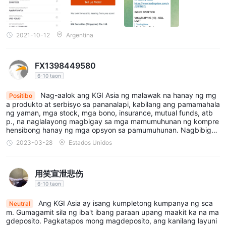
na ito upang simulan ang iyong mga aktibidad sa
pamumuhunan.
Pakitiyak na handa na ang mga sumusunod na orihinal na
2021-10-12
Argentina
dokumento:
Dokumento ng Pagkakakilanlan: Maghanda ng kopya ng iyong
FX1398449580
Hong Kong ID card, national ID, o pasaporte.
6-10 taon
Patunay ng Residential Address: Magbigay ng kamakailang
utility bill o bank statement na ibinigay sa loob ng huling 3
Nag-aalok ang KGI Asia ng malawak na hanay ng mg
Positibo
a produkto at serbisyo sa pananalapi, kabilang ang pamamahala
buwan upang i-verify ang iyong tirahan.
ng yaman, mga stock, mga bono, insurance, mutual funds, atb
bago magpatuloy, maingat na suriin at sumang-ayon sa mga
p., na naglalayong magbigay sa mga mamumuhunan ng kompre
hensibong hanay ng mga opsyon sa pamumuhunan. Nagbibigay
tuntunin at kundisyon na itinakda ni KGI Asia . maaaring
din ang website ng real-time na data ng merkado at mga tool sa
kabilang dito ang pagkumpirma na ikaw ay hindi isang
2023-03-28
Estados Unidos
pagsusuri upang matulungan ang mga mamumuhunan na guma
mamamayan sa amin, isang may hawak ng green card, isang
wa ng matalinong mga desisyon sa pamumuhunan. Bilang karag
dagan, ang platform ng kalakalan ng KGI Hong Kong ay madalin
residente ng buwis sa amin, o sinumang iba pang tao sa amin.
用笑宣泄悲伤
g gamitin, simpleng patakbuhin, mabilis na pagpapatupad, at an
kakailanganin mo ring kumpirmahin na hindi ka isang direktor o
g serbisyo sa customer ay napaka-propesyonal at mahusay.
6-10 taon
pangunahing shareholder (may hawak na 5% o higit pa) ng
Ang KGI Asia ay isang kumpletong kumpanya ng sca
Neutral
anumang nakalistang kumpanya.
m. Gumagamit sila ng iba't ibang paraan upang maakit ka na ma
Sa pamamagitan ng pag-click sa “Let's Start” button, kinikilala
gdeposito. Pagkatapos mong magdeposito, ang kanilang layuni