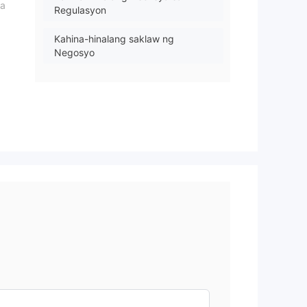
na
Regulasyon
Kahina-hinalang saklaw ng
Negosyo
Mataas na potensyal na peligro
g
g