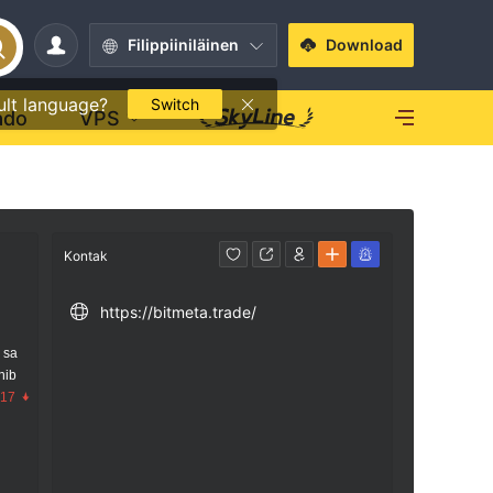
Filippiiniläinen
Download
ult language?
Switch
ado
VPS
Kontak
https://bitmeta.trade/
 sa
nib
.17