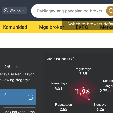
WikiFX
Switch to browser defa
Komunidad
Mga broker
EXPO
Merk
Marka ng Indeks
|
2-5 taon
Regulatoryo
2.69
sensya sa Regulasyon
saklaw ng Negosyo
Kontrol
Teknolohiya
al na peligro
Panga
4.51
1.96
2.75
/
0
ade/
Reputasyon
Negosyo
2.55
6.26
Makinaryang Oras