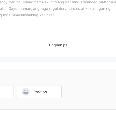
ency trading. Ipinagmamalaki nito ang kanilang advanced platform 
ator. Gayunpaman, ang mga regulatory hurdles at kakulangan ng
ng mga pinakamalaking kahinaan.
 regulatory certificates. Bagaman ito ay naka-rehistro sa United
nikilalang financial authority. Ang pagbubukas ng online brokerage
Tingnan pa
magsimula sa pag-iinvest at laging may panganib sa pag-iinvest.
ga panganib.
g hindi ma-access. Kaya marahil ay oras na upang hanapin ang iban
Positibo
rmasyon tungkol sa mga bayad sa trading sa kanilang website. Ang
 tunawin ang kasiyahan ng mga mamumuhunan.
malinaw na kahinaan ng ilang online brokerages. Bago pumili ng isan