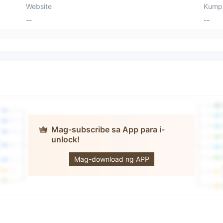
Website
Kump
--
--
Mag-subscribe sa App para i-
unlock!
Bitmeta
Mag-download ng APP